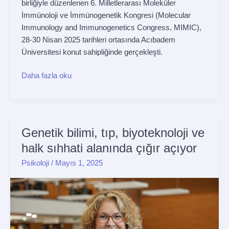
birliğiyle düzenlenen 6. Milletlerarası Moleküler
İmmünoloji ve İmmünogenetik Kongresi (Molecular
Immunology and Immunogenetics Congress, MIMIC),
28-30 Nisan 2025 tarihleri ortasında Acıbadem
Üniversitesi konut sahipliğinde gerçekleşti.
Daha fazla oku
Genetik bilimi, tıp, biyoteknoloji ve
Genetik
bilimi,
halk sıhhati alanında çığır açıyor
tıp,
Psikoloji
/
Mayıs 1, 2025
biyoteknoloji
ve
halk
sıhhati
alanında
çığır