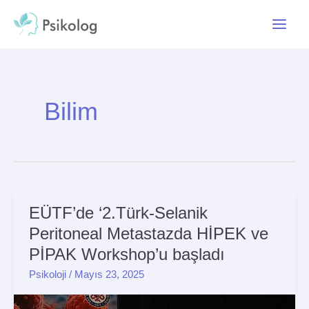
İçeriğe
Main
atla
Menu
Bilim
EÜTF’de ‘2.Türk-Selanik
EÜTF’de
‘2.Türk-
Peritoneal Metastazda HİPEK ve
Selanik
PİPAK Workshop’u başladı
Peritoneal
Psikoloji
/
Mayıs 23, 2025
Metastazda
HİPEK