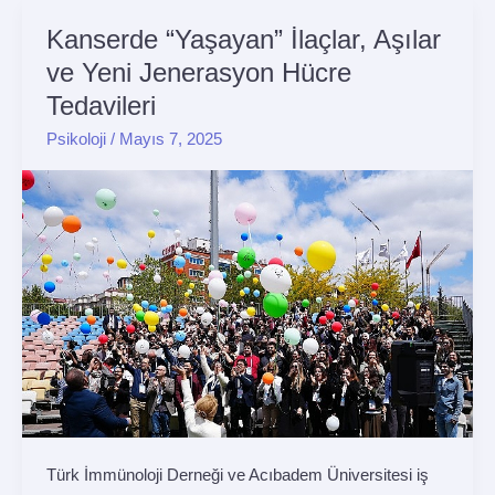
Kanserde “Yaşayan” İlaçlar, Aşılar
Kanserde
“Yaşayan”
ve Yeni Jenerasyon Hücre
İlaçlar,
Tedavileri
Aşılar
Psikoloji
/
Mayıs 7, 2025
ve
Yeni
Jenerasyon
Hücre
Tedavileri
Türk İmmünoloji Derneği ve Acıbadem Üniversitesi iş