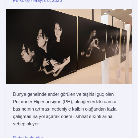
Psikoloji
/
Mayıs 8, 2025
Hipertansiyon
farkındalığı
aktifliklerine
şartsız
dayanak
Dünya genelinde ender görülen ve teşhisi güç olan
Pulmoner Hipertansiyon (PH), akciğerlerdeki damar
basıncının artması nedeniyle kalbin olağandan fazla
çalışmasına yol açarak önemli sıhhat sıkıntılarına
sebep oluyor.
Daha fazla oku