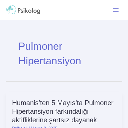
İçeriğe
Main
atla
Menu
Pulmoner
Hipertansiyon
Humanis’ten 5 Mayıs’ta Pulmoner
Humanis’ten
5
Hipertansiyon farkındalığı
Mayıs’ta
aktifliklerine şartsız dayanak
Pulmoner