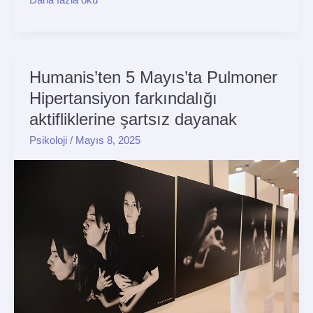
Humanis’ten 5 Mayıs’ta Pulmoner
Humanis’ten
5
Hipertansiyon farkındalığı
Mayıs’ta
aktifliklerine şartsız dayanak
Pulmoner
Psikoloji
/
Mayıs 8, 2025
Hipertansiyon
farkındalığı
aktifliklerine
şartsız
dayanak