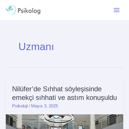
İçeriğe
Main
atla
Menu
Uzmanı
Nilüfer’de Sıhhat söyleşisinde
Nilüfer’de
Sıhhat
emekçi sıhhati ve astım konuşuldu
söyleşisinde
Psikoloji
/
Mayıs 3, 2025
emekçi
sıhhati
ve