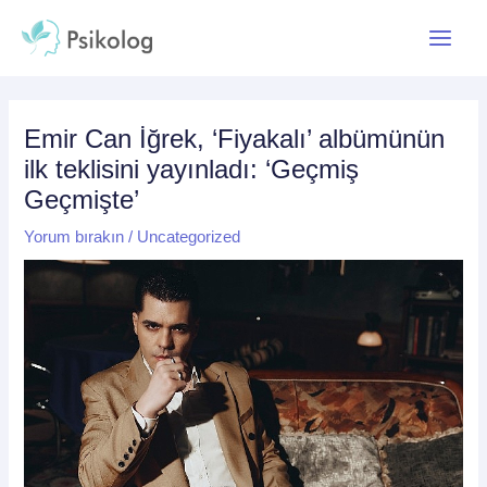
İçeriğe
Yazı
Main
atla
dolaşımı
Menu
Emir Can İğrek, ‘Fiyakalı’ albümünün
ilk teklisini yayınladı: ‘Geçmiş
Geçmişte’
Yorum bırakın
/
Uncategorized