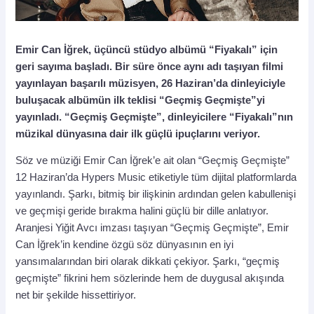
Emir Can İğrek, üçüncü stüdyo albümü “Fiyakalı” için
geri sayıma başladı. Bir süre önce aynı adı taşıyan filmi
yayınlayan başarılı müzisyen, 26 Haziran’da dinleyiciyle
buluşacak albümün ilk teklisi “Geçmiş Geçmişte”yi
yayınladı. “Geçmiş Geçmişte”, dinleyicilere “Fiyakalı”nın
müzikal dünyasına dair ilk güçlü ipuçlarını veriyor.
Söz ve müziği Emir Can İğrek’e ait olan “Geçmiş Geçmişte”
12 Haziran’da Hypers Music etiketiyle tüm dijital platformlarda
yayınlandı. Şarkı, bitmiş bir ilişkinin ardından gelen kabullenişi
ve geçmişi geride bırakma halini güçlü bir dille anlatıyor.
Aranjesi Yiğit Avcı imzası taşıyan “Geçmiş Geçmişte”, Emir
Can İğrek’in kendine özgü söz dünyasının en iyi
yansımalarından biri olarak dikkati çekiyor. Şarkı, “geçmiş
geçmişte” fikrini hem sözlerinde hem de duygusal akışında
net bir şekilde hissettiriyor.