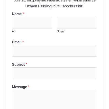
ücretsiz ön görüşme yaparak size en yakın şube ve
Uzman Psikoloğunuzu seçebilirsiniz.
Name
*
Ad
Soyad
Email
*
Subject
*
Message
*