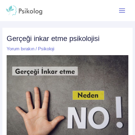
İçeriğe
Yazı
Main
atla
dolaşımı
Menu
Gerçeği inkar etme psikolojisi
Yorum bırakın
/
Psikoloji