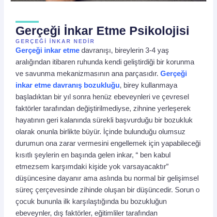
Gerçeği İnkar Etme Psikolojisi
GERÇEĞI INKAR NEDIR
Gerçeği
inkar etme
davranışı, bireylerin 3-4 yaş
aralığından itibaren ruhunda kendi geliştirdiği bir korunma
ve savunma mekanizmasının ana parçasıdır.
Gerçeği
inkar etme davranış bozukluğu
, birey kullanmaya
başladıktan bir yıl sonra henüz ebeveynleri ve çevresel
faktörler tarafından değiştirilmediyse, zihnine yerleşerek
hayatının geri kalanında sürekli başvurduğu bir bozukluk
olarak onunla birlikte büyür. İçinde bulunduğu olumsuz
durumun ona zarar vermesini engellemek için yapabileceği
kısıtlı şeylerin en başında gelen inkar, “ ben kabul
etmezsem karşımdaki kişide yok varsayacaktır”
düşüncesine dayanır ama aslında bu normal bir gelişimsel
süreç çerçevesinde zihinde oluşan bir düşüncedir. Sorun o
çocuk bununla ilk karşılaştığında bu bozukluğun
ebeveynler, dış faktörler, eğitimliler tarafından