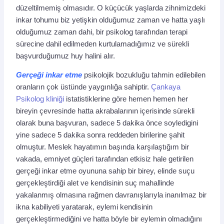
düzeltilmemiş olmasıdır. O küçücük yaşlarda zihnimizdeki
inkar tohumu biz yetişkin olduğumuz zaman ve hatta yaşlı
olduğumuz zaman dahi, bir psikolog tarafından terapi
sürecine dahil edilmeden kurtulamadığımız ve sürekli
başvurduğumuz huy halini alır.
Gerçeği inkar etme
psikolojik bozukluğu tahmin edilebilen
oranların çok üstünde yaygınlığa sahiptir.
Çankaya
Psikolog kliniği
istatistiklerine göre hemen hemen her
bireyin çevresinde hatta akrabalarının içerisinde sürekli
olarak buna başvuran, sadece 5 dakika önce soyledigini
yine sadece 5 dakika sonra reddeden birilerine şahit
olmuştur. Meslek hayatımın başında karşılaştığım bir
vakada, emniyet güçleri tarafından etkisiz hale getirilen
gerçeği inkar etme oyununa sahip bir birey, elinde suçu
gerçekleştirdiği alet ve kendisinin suç mahallinde
yakalanmış olmasına rağmen davranışlarıyla inanılmaz bir
ikna kabiliyeti yaratarak, eylemi kendisinin
gerçekleştirmediğini ve hatta böyle bir eylemin olmadığını