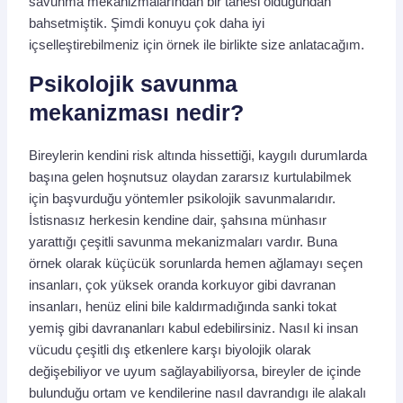
savunma mekanizmalarından bir tanesi olduğundan
bahsetmiştik. Şimdi konuyu çok daha iyi
içselleştirebilmeniz için örnek ile birlikte size anlatacağım.
Psikolojik savunma
mekanizması nedir?
Bireylerin kendini risk altında hissettiği, kaygılı durumlarda
başına gelen hoşnutsuz olaydan zararsız kurtulabilmek
için başvurduğu yöntemler psikolojik savunmalarıdır.
İstisnasız herkesin kendine dair, şahsına münhasır
yarattığı çeşitli savunma mekanizmaları vardır. Buna
örnek olarak küçücük sorunlarda hemen ağlamayı seçen
insanları, çok yüksek oranda korkuyor gibi davranan
insanları, henüz elini bile kaldırmadığında sanki tokat
yemiş gibi davrananları kabul edebilirsiniz. Nasıl ki insan
vücudu çeşitli dış etkenlere karşı biyolojik olarak
değişebiliyor ve uyum sağlayabiliyorsa, bireyler de içinde
bulunduğu ortam ve kendilerine nasıl davrandıgı ile alakalı