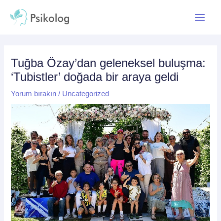
İçeriğe
Yazı
Main
atla
dolaşımı
Menu
Tuğba Özay’dan geleneksel buluşma:
‘Tubistler’ doğada bir araya geldi
Yorum bırakın
/
Uncategorized