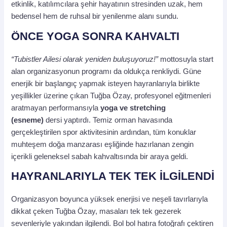
etkinlik, katılımcılara şehir hayatının stresinden uzak, hem
bedensel hem de ruhsal bir yenilenme alanı sundu.
ÖNCE YOGA SONRA KAHVALTI
“Tubistler Ailesi olarak yeniden buluşuyoruz!”
mottosuyla start
alan organizasyonun programı da oldukça renkliydi. Güne
enerjik bir başlangıç yapmak isteyen hayranlarıyla birlikte
yeşillikler üzerine çıkan Tuğba Özay, profesyonel eğitmenleri
aratmayan performansıyla
yoga ve stretching
(esneme)
dersi yaptırdı. Temiz orman havasında
gerçekleştirilen spor aktivitesinin ardından, tüm konuklar
muhteşem doğa manzarası eşliğinde hazırlanan zengin
içerikli geleneksel sabah kahvaltısında bir araya geldi.
HAYRANLARIYLA TEK TEK İLGİLENDİ
Organizasyon boyunca yüksek enerjisi ve neşeli tavırlarıyla
dikkat çeken Tuğba Özay, masaları tek tek gezerek
sevenleriyle yakından ilgilendi. Bol bol hatıra fotoğrafı çektiren