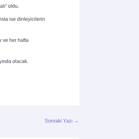
lı” oldu.
ta ise dinleyicilerin
 ve her hafta
ında olacak.
Sonraki Yazı
→