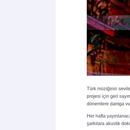
Türk müziğinin sevil
projesi için geri say
dönemlere damga vur
Her hafta yayınlanaca
şarkılara akustik do