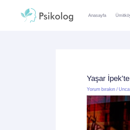
İçeriğe
Yazı
atla
dolaşımı
Anasayfa
Ümitkö
Yaşar İpek’te
Yorum bırakın
/
Unca