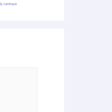
By
cankaya