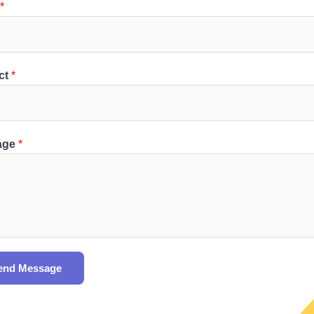
*
ct
*
age
*
end Message