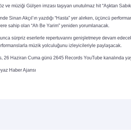
 söz ve müziği Gülşen imzası taşıyan unutulmaz hit “Aşktan Sabıka
nde Sinan Akçıl’ın yazdığı “Hasta” yer alırken, üçüncü performans
 yere sahip olan “Ah Be Yarim” yeniden yorumlanacak.
yunca sürpriz eserlerle repertuvarını genişletmeye devam edecek
rformanslarla müzik yolculuğunu izleyicileriyle paylaşacak.
ans, 26 Haziran Cuma günü 2645 Records YouTube kanalında yay
yaz Haber Ajansı