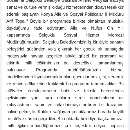
Sözlerine Selçuklu Belediye Başkanı Ahmet Pekyatırmacı’ya
sanat ve kültüre vermiş olduğu hizmetlerinden dolayı teşekkür
ederek başlayan Konya Aile ve Sosyal Politikalar İl Müdürü
Arif Topal,“ Böyle bir programda birlikte olmaktan mutluluk
duyduğumu ifade ediyorum. Aile ve Nüfus On Yılı
kapsamında Selçuklu Sosyal Hizmet Merkezi
Müdürlüğümüzün, Selçuklu Belediyemizin iş birliğiyle sanatın
birleştirici gücünden yola çıkarak her çocuk bir sanatçıdır
mottosuyla hayata geçirilen böyle güzel bir program ve
etkinlik milli eğitimimizin de desteğiyle tamamlanmış
bulunuyor. Programda müdürlüğümüzün hizmet
modellerinden faydalanmakta olan çocuklarımız çini, seramik
ve resim atölyelerine katılarak bu programı tamamladılar. Bu
atölyeler çocuklarımızın hobi ve teknik becerilerinin
gelişiminin yanı sıra onların stres yönetimlerini de
kolaylaştıran, sabır ve odaklanmayı arttıran bir kazanım
haline gelmiştir. Katılım sağlayan çocuklarımız burada keyifli
bir atölye süreci geçirdiler. Bu noktada belediye başkanımıza,
milli eğitim müdürlüğümüze çok teşekkür ediyor, hepinizi