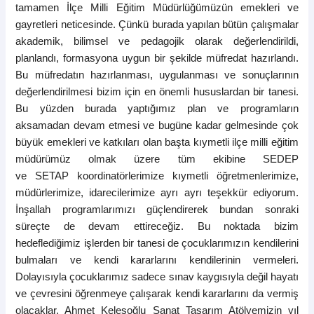
tamamen İlçe Milli Eğitim Müdürlüğümüzün emekleri ve
gayretleri neticesinde. Çünkü burada yapılan bütün çalışmalar
akademik, bilimsel ve pedagojik olarak değerlendirildi,
planlandı, formasyona uygun bir şekilde müfredat hazırlandı.
Bu müfredatın hazırlanması, uygulanması ve sonuçlarının
değerlendirilmesi bizim için en önemli hususlardan bir tanesi.
Bu yüzden burada yaptığımız plan ve programların
aksamadan devam etmesi ve bugüne kadar gelmesinde çok
büyük emekleri ve katkıları olan başta kıymetli ilçe milli eğitim
müdürümüz olmak üzere tüm ekibine SEDEP
ve
SETAP koordinatörlerimize
kıymetli öğretmenlerimize,
müdürlerimize, idarecilerimize ayrı ayrı teşekkür ediyorum.
İnşallah programlarımızı güçlendirerek bundan sonraki
süreçte de devam ettireceğiz. Bu noktada bizim
hedeflediğimiz işlerden bir tanesi de çocuklarımızın kendilerini
bulmaları ve kendi kararlarını kendilerinin vermeleri.
Dolayısıyla çocuklarımız sadece sınav kaygısıyla değil hayatı
ve çevresini öğrenmeye çalışarak kendi kararlarını da vermiş
olacaklar. Ahmet Keleşoğlu Sanat Tasarım Atölyemizin yıl