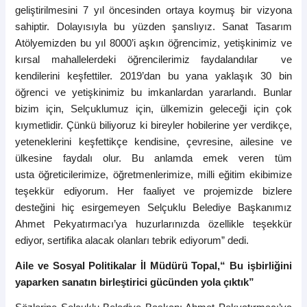
geliştirilmesini 7 yıl öncesinden ortaya koymuş bir vizyona
sahiptir. Dolayısıyla bu yüzden şanslıyız. Sanat Tasarım
Atölyemizden bu yıl 8000’i aşkın öğrencimiz,
yetişkinimiz
ve
kırsal mahallelerdeki öğrencilerimiz faydalandılar ve
kendilerini keşfettiler. 2019’dan bu yana yaklaşık 30 bin
öğrenci ve
yetişkinimiz
bu imkanlardan
yararlandı
. Bunlar
bizim için, Selçuklumuz için, ülkemizin geleceği için çok
kıymetlidir. Çünkü biliyoruz ki bireyler hobilerine yer verdikçe,
yeteneklerini keşfettikçe kendisine, çevresine, ailesine ve
ülkesine faydalı olur. Bu anlamda emek veren tüm
usta
öğreticilerimize
, öğretmenlerimize, milli eğitim ekibimize
teşekkür ediyorum. Her faaliyet ve projemizde bizlere
desteğini hiç esirgemeyen Selçuklu Belediye Başkanımız
Ahmet Pekyatırmacı’ya huzurlarınızda özellikle teşekkür
ediyor, sertifika alacak olanları tebrik ediyorum” dedi.
Aile ve Sosyal Politikalar İl Müdürü Topal,“ Bu işbirliğini
yaparken sanatın birleştirici gücünden yola çıktık”