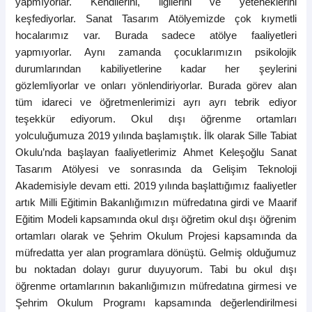
yapmıyorlar. Kendilerini, ilgilerini ve yeteneklerini
keşfediyorlar. Sanat Tasarım Atölyemizde çok kıymetli
hocalarımız var. Burada sadece atölye faaliyetleri
yapmıyorlar. Aynı zamanda çocuklarımızın psikolojik
durumlarından kabiliyetlerine kadar her şeylerini
gözlemliyorlar ve
onları yönlendiriyorlar. Burada görev alan
tüm idareci ve öğretmenlerimizi ayrı ayrı tebrik ediyor
teşekkür ediyorum. Okul dışı öğrenme ortamları
yolculuğumuza 2019 yılında başlamıştık. İlk olarak Sille Tabiat
Okulu’nda başlayan faaliyetlerimiz Ahmet Keleşoğlu Sanat
Tasarım Atölyesi ve sonrasında da Gelişim Teknoloji
Akademisiyle devam etti. 2019 yılında başlattığımız faaliyetler
artık Milli Eğitimin Bakanlığımızın müfredatına girdi ve Maarif
Eğitim Modeli kapsamında okul dışı öğretim okul dışı öğrenim
ortamları olarak ve Şehrim Okulum Projesi kapsamında da
müfredatta yer alan programlara dönüştü. Gelmiş olduğumuz
bu noktadan dolayı gurur duyuyorum. Tabi bu okul dışı
öğrenme ortamlarının bakanlığımızın müfredatına girmesi ve
Şehrim Okulum Programı kapsamında değerlendirilmesi