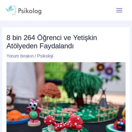
İçeriğe
Yazı
Main
atla
dolaşımı
Menu
8 bin 264 Öğrenci ve Yetişkin
Atölyeden Faydalandı
Yorum bırakın
/
Psikoloji