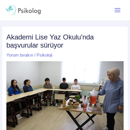
İçeriğe
Yazı
Main
atla
dolaşımı
Menu
Akademi Lise Yaz Okulu’nda
başvurular sürüyor
Yorum bırakın
/
Psikoloji