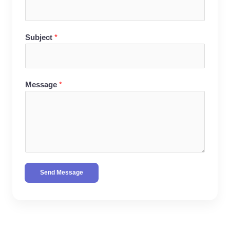
Subject
*
Message
*
Send Message