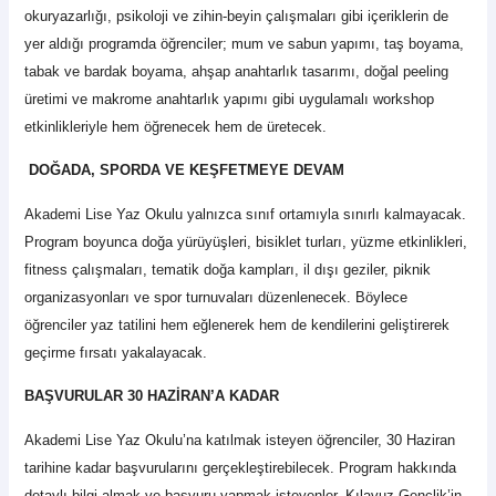
okuryazarlığı, psikoloji ve zihin-beyin çalışmaları gibi içeriklerin de
yer aldığı programda öğrenciler; mum ve sabun yapımı, taş boyama,
tabak ve bardak boyama, ahşap anahtarlık tasarımı, doğal peeling
üretimi ve makrome anahtarlık yapımı gibi uygulamalı workshop
etkinlikleriyle hem öğrenecek hem de üretecek.
DOĞADA, SPORDA VE KEŞFETMEYE DEVAM
Akademi Lise Yaz Okulu yalnızca sınıf ortamıyla sınırlı kalmayacak.
Program boyunca doğa yürüyüşleri, bisiklet turları, yüzme etkinlikleri,
fitness çalışmaları, tematik doğa kampları, il dışı geziler, piknik
organizasyonları ve spor turnuvaları düzenlenecek. Böylece
öğrenciler yaz tatilini hem eğlenerek hem de kendilerini geliştirerek
geçirme fırsatı yakalayacak.
BAŞVURULAR 30 HAZİRAN’A KADAR
Akademi Lise Yaz Okulu’na katılmak isteyen öğrenciler, 30 Haziran
tarihine kadar başvurularını gerçekleştirebilecek. Program hakkında
detaylı bilgi almak ve başvuru yapmak isteyenler, Kılavuz Gençlik’in