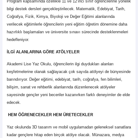
Program kapsamında özellikle 11 ve 12’inci sınıf öğrencilerine yönelik
bilgi destek dersleri gerçekleştirilecek. Matematik, Edebiyat, Tarih,
Coğrafya, Fizik, Kimya, Biyoloji ve Değer Eğitimi alanlarında
verilecek eğitimlerle öğrencilerin yeni eğitim öğretim dönemine daha
hazırlıklı başlamaları ve üniversite sınavı sürecinde desteklenmeleri
hedefleniyor.
İLGİ ALANLARINA GÖRE ATÖLYELER
Akademi Lise Yaz Okulu, öğrencilerin ilgi duydukları alanları
keşfetmelerine olanak sağlayacak çok sayıda atölyeyi de bünyesinde
barındırıyor. Değer eğitimi, edebiyat, tarih, coğrafya, fen bilimleri,
bilişim, sanat ve rehberlik alanlarında düzenlenecek atölyeler
sayesinde gençler yeni beceriler kazanırken farklı deneyimler de elde
edecek.
HEM ÖĞRENECEKLER HEM ÜRETECEKLER
Yaz okulunda 3D tasarım ve mobil uygulamadan geleneksel sanatlara
kadar gençlere hitap eden birçok atölye olacak. Münazara, medya