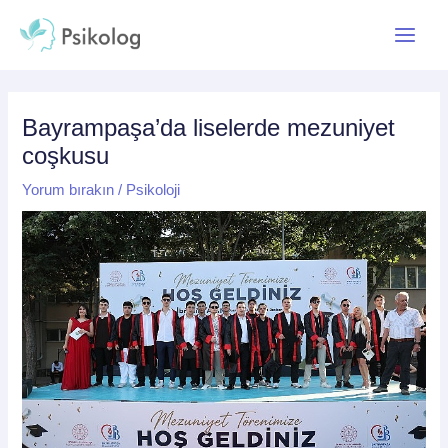
İçeriğe
Yazı
Main
atla
dolaşımı
Menu
Bayrampaşa’da liselerde mezuniyet
coşkusu
Yorum bırakın
/
Psikoloji