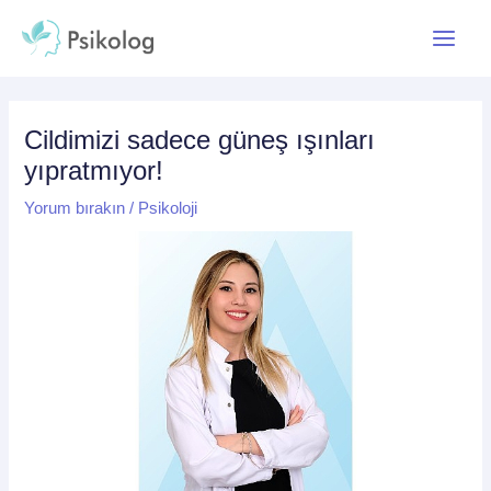
İçeriğe
Yazı
Main
atla
dolaşımı
Menu
Cildimizi sadece güneş ışınları
yıpratmıyor!
Yorum bırakın
/
Psikoloji