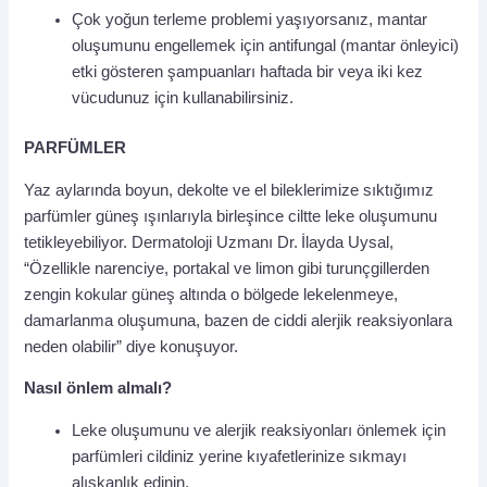
Çok yoğun terleme problemi yaşıyorsanız, mantar
oluşumunu engellemek için antifungal (mantar önleyici)
etki gösteren şampuanları haftada bir veya iki kez
vücudunuz için kullanabilirsiniz.
PARFÜMLER
Yaz aylarında boyun, dekolte ve el bileklerimize sıktığımız
parfümler güneş ışınlarıyla birleşince ciltte leke oluşumunu
tetikleyebiliyor. Dermatoloji Uzmanı Dr. İlayda Uysal,
“Özellikle narenciye, portakal ve limon gibi turunçgillerden
zengin kokular güneş altında o bölgede lekelenmeye,
damarlanma oluşumuna, bazen de ciddi alerjik reaksiyonlara
neden olabilir” diye konuşuyor.
Nasıl önlem almalı?
Leke oluşumunu ve alerjik reaksiyonları önlemek için
parfümleri cildiniz yerine kıyafetlerinize sıkmayı
alışkanlık edinin.