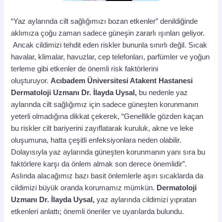
“Yaz aylarında cilt sağlığımızı bozan etkenler” denildiğinde
aklımıza çoğu zaman sadece güneşin zararlı ışınları geliyor.
Ancak cildimizi tehdit eden riskler bununla sınırlı değil. Sıcak
havalar, klimalar, havuzlar, cep telefonları, parfümler ve yoğun
terleme gibi etkenler de önemli risk faktörlerini
oluşturuyor.
Acıbadem Üniversitesi Atakent Hastanesi
Dermatoloji Uzmanı Dr. İlayda Uysal,
bu nedenle yaz
aylarında cilt sağlığımız için sadece güneşten korunmanın
yeterli olmadığına dikkat çekerek, “Genellikle gözden kaçan
bu riskler cilt bariyerini zayıflatarak kuruluk, akne ve leke
oluşumuna, hatta çeşitli enfeksiyonlara neden olabilir.
Dolayısıyla yaz aylarında güneşten korunmanın yanı sıra bu
faktörlere karşı da önlem almak son derece önemlidir”.
Aslında alacağımız bazı basit önlemlerle aşırı sıcaklarda da
cildimizi büyük oranda korumamız mümkün.
Dermatoloji
Uzmanı Dr. İlayda Uysal,
yaz aylarında
cildimizi yıpratan
etkenleri anlattı; önemli öneriler ve uyarılarda bulundu.