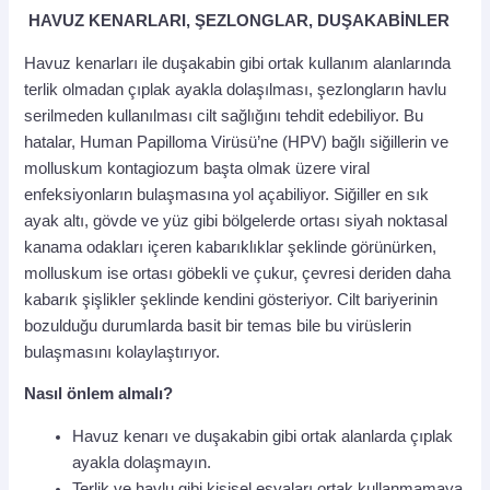
HAVUZ KENARLARI, ŞEZLONGLAR, DUŞAKABİNLER
Havuz kenarları ile duşakabin gibi ortak kullanım alanlarında
terlik olmadan çıplak ayakla dolaşılması, şezlongların havlu
serilmeden kullanılması cilt sağlığını tehdit edebiliyor. Bu
hatalar, Human Papilloma Virüsü’ne (HPV) bağlı siğillerin ve
molluskum kontagiozum başta olmak üzere viral
enfeksiyonların bulaşmasına yol açabiliyor. Siğiller en sık
ayak altı, gövde ve yüz gibi bölgelerde ortası siyah noktasal
kanama odakları içeren kabarıklıklar şeklinde görünürken,
molluskum ise ortası göbekli ve çukur, çevresi deriden daha
kabarık şişlikler şeklinde kendini gösteriyor. Cilt bariyerinin
bozulduğu durumlarda basit bir temas bile bu virüslerin
bulaşmasını kolaylaştırıyor.
Nasıl önlem almalı?
Havuz kenarı ve duşakabin gibi ortak alanlarda çıplak
ayakla dolaşmayın.
Terlik ve havlu gibi kişisel eşyaları ortak kullanmamaya