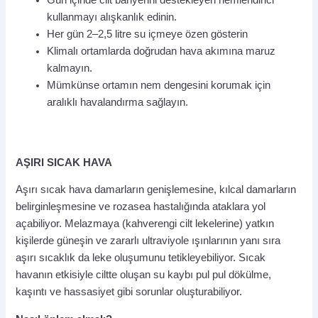
Gün içinde cilt bariyerini destekleyen nemlendirici
kullanmayı alışkanlık edinin.
Her gün 2–2,5 litre su içmeye özen gösterin
Klimalı ortamlarda doğrudan hava akımına maruz
kalmayın.
Mümkünse ortamın nem dengesini korumak için
aralıklı havalandırma sağlayın.
AŞIRI SICAK HAVA
Aşırı sıcak hava damarların genişlemesine, kılcal damarların
belirginleşmesine ve rozasea hastalığında ataklara yol
açabiliyor. Melazmaya (kahverengi cilt lekelerine) yatkın
kişilerde güneşin ve zararlı ultraviyole ışınlarının yanı sıra
aşırı sıcaklık da leke oluşumunu tetikleyebiliyor. Sıcak
havanın etkisiyle ciltte oluşan su kaybı pul pul dökülme,
kaşıntı ve hassasiyet gibi sorunlar oluşturabiliyor.