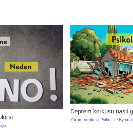
Deprem korkusu nasıl 
ojisi
Yorum bırakın
/
Psikoloji
/ By
can
aya