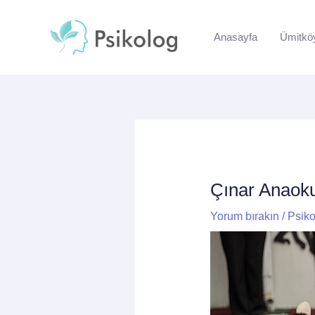
İçeriğe
Yazı
atla
dolaşımı
Anasayfa
Ümitkö
Çınar Anaoku
Yorum bırakın
/
Psiko