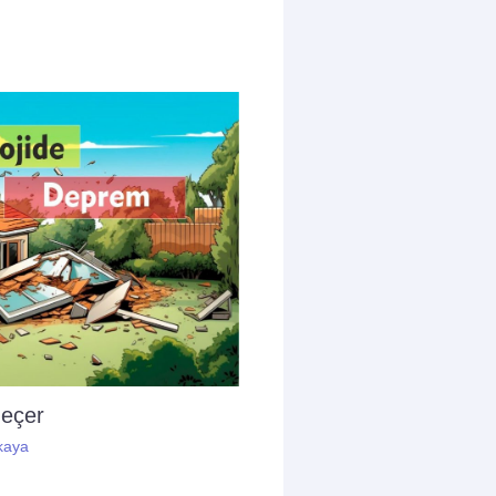
geçer
kaya