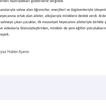
erileri hazırladıkları gösterilerle sergiledi.
nslarıyla sahne alan öğrenciler, enerjileri ve özgüvenleriyle izleyen
yecanına ortak olan aileler, alkışlarıyla miniklere destek verdi. Ard
 sahneye çıkan çocuklar, ilk mezuniyet heyecanını aileleriyle birlikte 
e videolarla ölümsüzleştirirken, minikler de yeni eğitim yolculukların
aşadı.
yaz Haber Ajansı