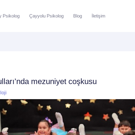
y Psikolog
Çayyolu Psikolog
Blog
İletişim
lları’nda mezuniyet coşkusu
loji