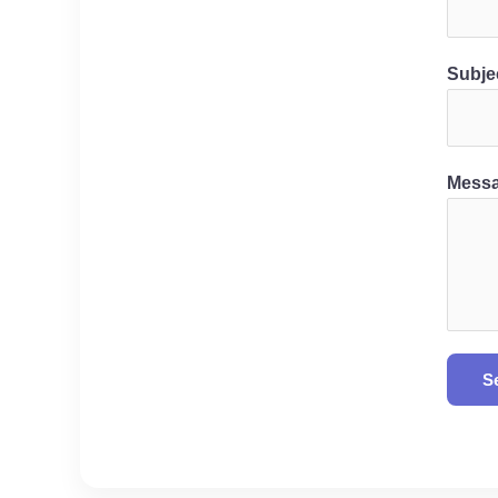
Subje
Mess
S