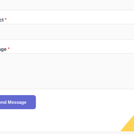
ct
*
age
*
end Message