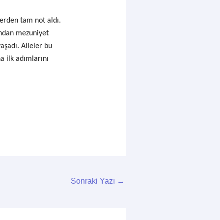
lerden tam not aldı.
ından m
ezuniyet
yaşadı.
Aileler bu
a ilk adımlarını
Sonraki Yazı
→