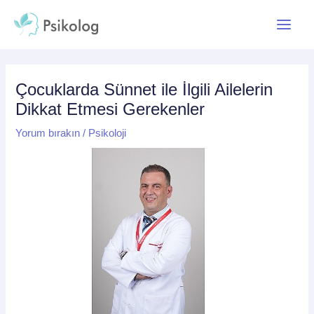
İçeriğe
Yazı
Main
atla
dolaşımı
Menu
Çocuklarda Sünnet ile İlgili Ailelerin
Dikkat Etmesi Gerekenler
Yorum bırakın
/
Psikoloji