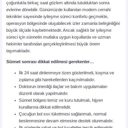
çoğunlukla birkaç saat gözlem altında tutulduktan sonra
evlerine dönebilir. Günümüzde kullanılan modern cerrahi
teknikler sayesinde iyileşme süreci konforlu geçmekte,
operasyon bölgesinde oluşabilecek izler zamanla belirginliğini
büyük ölçüde kaybetmektedir. Ancak sağlıklı bir iyileşme
süreci için sünnetin mutlaka uygun koşullarda ve uzman
hekimler tarafından gerçekleştirilmesi büyük önem
taşımaktadır.
Sünnet sonrası dikkat edilmesi gerekenler…
İlk 24 saat dinlenmeye özen gösterilmeli, koşma ve
zıplama gibi hareketlerden kaçınılmalıdır.
Doktorun önerdiği ilaçlar ve bakım uygulamaları
düzenli olarak yapılmalıdır.
Sünnet bölgesi temiz ve kuru tutulmalı, hijyen
kurallarına dikkat edilmelidir.
Çocuğun bol sıvı tüketmesi sağlanmalı, normal
beslenmesine devam etmesine destek olunmalıdır.
İlk günlerde rahat ve bol kıyafetler tercih edilmelidir.