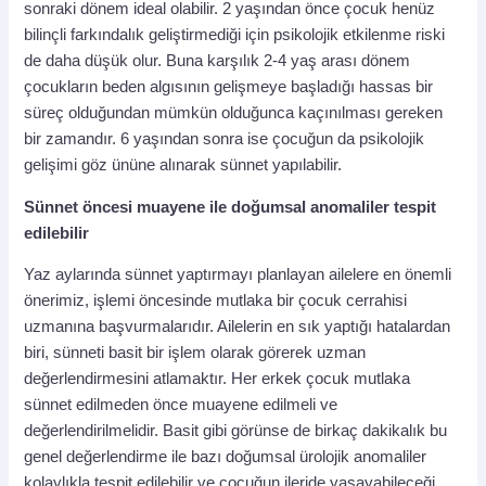
sonraki dönem ideal olabilir. 2 yaşından önce çocuk henüz
bilinçli farkındalık geliştirmediği için psikolojik etkilenme riski
de daha düşük olur. Buna karşılık 2-4 yaş arası dönem
çocukların beden algısının gelişmeye başladığı hassas bir
süreç olduğundan mümkün olduğunca kaçınılması gereken
bir zamandır. 6 yaşından sonra ise çocuğun da psikolojik
gelişimi göz ününe alınarak sünnet yapılabilir.
Sünnet öncesi muayene ile doğumsal anomaliler tespit
edilebilir
Yaz aylarında sünnet yaptırmayı planlayan ailelere en önemli
önerimiz, işlemi öncesinde mutlaka bir çocuk cerrahisi
uzmanına başvurmalarıdır. Ailelerin en sık yaptığı hatalardan
biri, sünneti basit bir işlem olarak görerek uzman
değerlendirmesini atlamaktır. Her erkek çocuk mutlaka
sünnet edilmeden önce muayene edilmeli ve
değerlendirilmelidir. Basit gibi görünse de birkaç dakikalık bu
genel değerlendirme ile bazı doğumsal ürolojik anomaliler
kolaylıkla tespit edilebilir ve çocuğun ileride yaşayabileceği