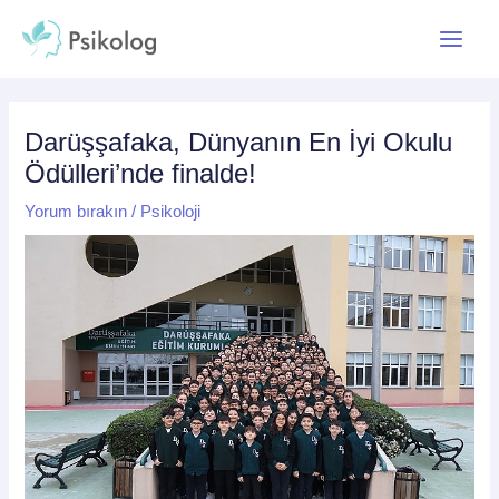
İçeriğe
Yazı
Main
atla
dolaşımı
Menu
Darüşşafaka, Dünyanın En İyi Okulu
Ödülleri’nde finalde!
Yorum bırakın
/
Psikoloji