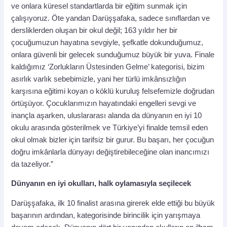
ve onlara küresel standartlarda bir eğitim sunmak için
çalışıyoruz. Öte yandan Darüşşafaka, sadece sınıflardan ve
dersliklerden oluşan bir okul değil; 163 yıldır her bir
çocuğumuzun hayatına sevgiyle, şefkatle dokunduğumuz,
onlara güvenli bir gelecek sunduğumuz büyük bir yuva. Finale
kaldığımız ‘Zorlukların Üstesinden Gelme’ kategorisi, bizim
asırlık varlık sebebimizle, yani her türlü imkânsızlığın
karşısına eğitimi koyan o köklü kuruluş felsefemizle doğrudan
örtüşüyor. Çocuklarımızın hayatındaki engelleri sevgi ve
inançla aşarken, uluslararası alanda da dünyanın en iyi 10
okulu arasında gösterilmek ve Türkiye’yi finalde temsil eden
okul olmak bizler için tarifsiz bir gurur. Bu başarı, her çocuğun
doğru imkânlarla dünyayı değiştirebileceğine olan inancımızı
da tazeliyor.”
Dünyanın en iyi okulları, halk oylamasıyla seçilecek
Darüşşafaka, ilk 10 finalist arasına girerek elde ettiği bu büyük
başarının ardından, kategorisinde birincilik için yarışmaya