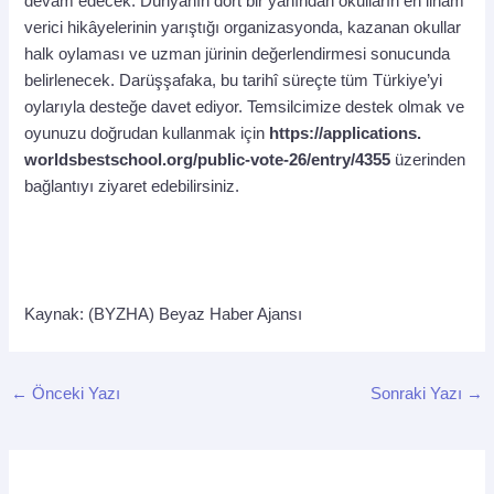
devam edecek. Dünyanın dört bir yanından okulların en ilham
verici hikâyelerinin yarıştığı organizasyonda, kazanan okullar
halk oylaması ve uzman jürinin değerlendirmesi sonucunda
belirlenecek. Darüşşafaka, bu tarihî süreçte tüm Türkiye’yi
oylarıyla desteğe davet ediyor. Temsilcimize destek olmak ve
oyunuzu doğrudan kullanmak için
https://applications.
worldsbestschool.org/public-
vote-26/entry/4355
üzerinden
bağlantıyı ziyaret edebilirsiniz.
Kaynak: (BYZHA) Beyaz Haber Ajansı
←
Önceki Yazı
Sonraki Yazı
→