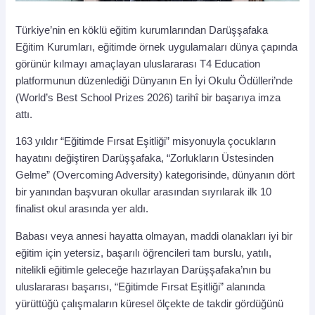
Türkiye’nin en köklü eğitim kurumlarından Darüşşafaka
Eğitim Kurumları, eğitimde örnek uygulamaları dünya çapında
görünür kılmayı amaçlayan uluslararası T4 Education
platformunun düzenlediği Dünyanın En İyi Okulu Ödülleri’nde
(World’s Best School Prizes 2026) tarihî bir başarıya imza
attı.
163 yıldır “Eğitimde Fırsat Eşitliği” misyonuyla çocukların
hayatını değiştiren Darüşşafaka, “Zorlukların Üstesinden
Gelme” (Overcoming Adversity) kategorisinde, dünyanın dört
bir yanından başvuran okullar arasından sıyrılarak ilk 10
finalist okul arasında yer aldı.
Babası veya annesi hayatta olmayan, maddi olanakları iyi bir
eğitim için yetersiz, başarılı öğrencileri tam burslu, yatılı,
nitelikli eğitimle geleceğe hazırlayan Darüşşafaka’nın bu
uluslararası başarısı, “Eğitimde Fırsat Eşitliği” alanında
yürüttüğü çalışmaların küresel ölçekte de takdir gördüğünü