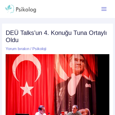
İçeriğe
Yazı
Main
atla
dolaşımı
Menu
DEÜ Talks’un 4. Konuğu Tuna Ortaylı
Oldu
Yorum bırakın
/
Psikoloji