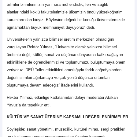
bilimler birimlerimizin yanı sıra mühendislik, fen ve sağlık
alanlarındaki köklü fakültelerimizle ülkemizin öncü yükseköğretim
kurumlarından biriyiz. Böylesine değerli bir konuğu üniversitemizde
ağırlamaktan büyük memnuniyet duyuyoruz” dedi.
Üniversitelerin yalnızca bilimsel üretim merkezleri olmadığını
vurgulayan Rektör Yılmaz, “Üniversite olarak yalnızca bilimsel
üretimle değil; kültür, sanat ve düşünce dünyasına katkı sağlayan
etkinliklerle de öğrencilerimizi ve toplumumuzu buluşturmaya önem
veriyoruz. DEÜ Talks etkinlikleri aracılığıyla farklı coğrafyalardan
değerli isimleri ağırlamaya ve çok yönlü düşünce ortamları
oluşturmaya devam edeceğiz” ifadelerini kullandı.
Rektör Yılmaz, etkinliğe katkılarından dolayı moderatör Atakan
Yavuz’a da teşekkür etti.
KÜLTÜR VE SANAT ÜZERİNE KAPSAMLI DEĞERLENDİRMELER
Söyleşide; sanat yönetimi, müzecilik, kültürel miras, sergi pratikleri
ve uluslararası sanat organizasyonları üzerine kapsamlı