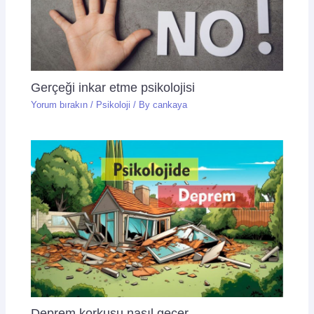
Gerçeği inkar etme psikolojisi
Yorum bırakın
/
Psikoloji
/ By
cankaya
Deprem korkusu nasıl geçer