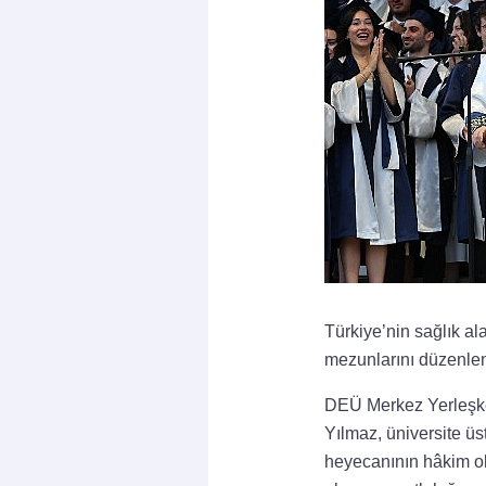
Türkiye’nin sağlık a
mezunlarını düzenle
DEÜ Merkez Yerleşke 
Yılmaz, üniversite üst
heyecanının hâkim ol