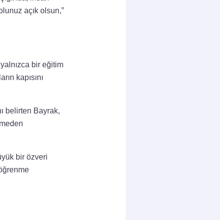
olunuz açık olsun,”
alnızca bir eğitim
arın kapısını
ı belirten Bayrak,
ermeden
yük bir özveri
u öğrenme