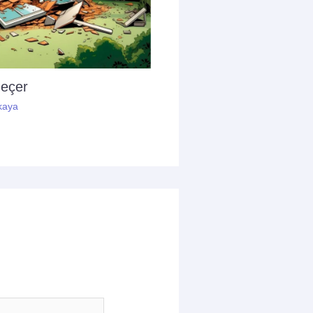
geçer
kaya