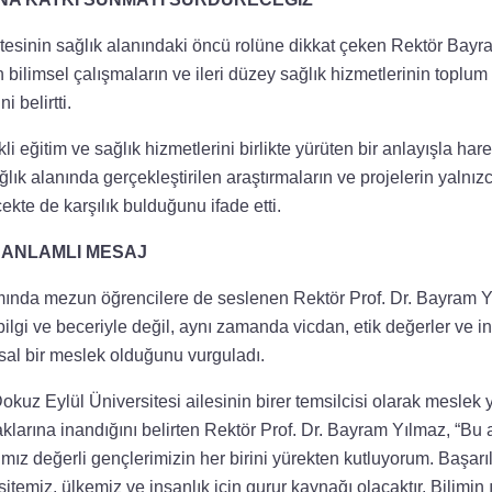
tesinin sağlık alanındaki öncü rolüne dikkat çeken Rektör Bayra
bilimsel çalışmaların ve ileri düzey sağlık hizmetlerinin toplum
i belirtti.
kli eğitim ve sağlık hizmetlerini birlikte yürüten bir anlayışla harek
ık alanında gerçekleştirilen araştırmaların ve projelerin yalnı
çekte de karşılık bulduğunu ifade etti.
 ANLAMLI MESAJ
nda mezun öğrencilere de seslenen Rektör Prof. Dr. Bayram Yı
ilgi ve beceriyle değil, aynı zamanda vicdan, etik değerler ve in
sal bir meslek olduğunu vurguladı.
kuz Eylül Üniversitesi ailesinin birer temsilcisi olarak meslek
aklarına inandığını belirten Rektör Prof. Dr. Bayram Yılmaz, “B
mız değerli gençlerimizin her birini yürekten kutluyorum. Başarıl
temiz, ülkemiz ve insanlık için gurur kaynağı olacaktır. Bilimin 