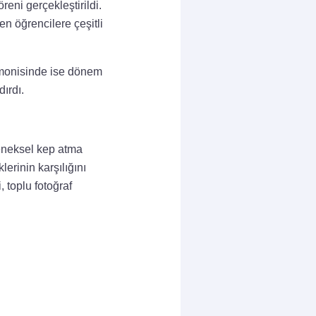
eni gerçekleştirildi.
en öğrencilere çeşitli
emonisinde ise dönem
ırdı.
leneksel kep atma
erinin karşılığını
 toplu fotoğraf