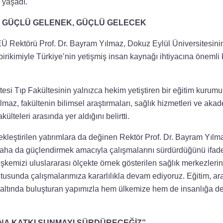
 yaşadı.
A GÜÇLÜ GELENEK, GÜÇLÜ GELECEK
Rektörü Prof. Dr. Bayram Yılmaz, Dokuz Eylül Üniversitesinin
irikimiyle Türkiye’nin yetişmiş insan kaynağı ihtiyacına önemli
esi Tıp Fakültesinin yalnızca hekim yetiştiren bir eğitim kurumu
maz, fakültenin bilimsel araştırmaları, sağlık hizmetleri ve akad
külteleri arasında yer aldığını belirtti.
kleştirilen yatırımlara da değinen Rektör Prof. Dr. Bayram Yılma
daha da güçlendirmek amacıyla çalışmalarını sürdürdüğünü ifad
kemizi uluslararası ölçekte örnek gösterilen sağlık merkezlerin
tusunda çalışmalarımıza kararlılıkla devam ediyoruz. Eğitim, ar
tı altında buluşturan yapımızla hem ülkemize hem de insanlığa d
NA KATKI SUNMAYI SÜRDÜRECEĞİZ”