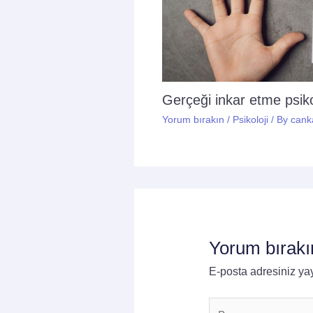
Gerçeği inkar etme psikol
Yorum bırakın
/
Psikoloji
/ By
cank
Yorum bırakı
E-posta adresiniz y
Buraya