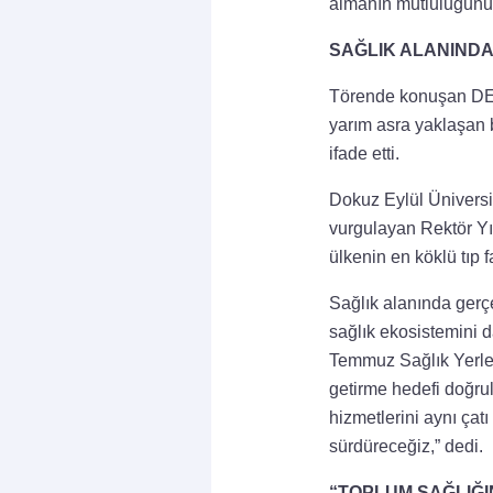
almanın mutluluğunu
SAĞLIK ALANIND
Törende konuşan DEÜ 
yarım asra yaklaşan b
ifade etti.
Dokuz Eylül Üniversit
vurgulayan Rektör Yıl
ülkenin en köklü tıp fa
Sağlık alanında gerçe
sağlık ekosistemini 
Temmuz Sağlık Yerleş
getirme hedefi doğrul
hizmetlerini aynı ça
sürdüreceğiz,” dedi.
“TOPLUM SAĞLIĞI