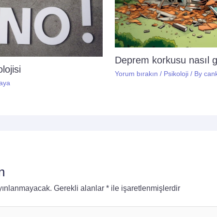
Deprem korkusu nasıl 
ojisi
Yorum bırakın
/
Psikoloji
/ By
can
aya
n
ayınlanmayacak.
Gerekli alanlar
*
ile işaretlenmişlerdir