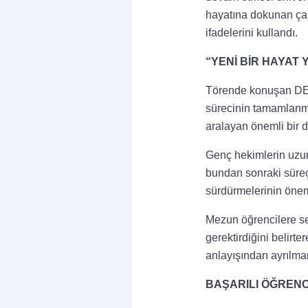
hayatına dokunan çal
ifadelerini kullandı.
“YENİ BİR HAYAT
Törende konuşan DEÜ 
sürecinin tamamlanma
aralayan önemli bir d
Genç hekimlerin uzun 
bundan sonraki süreç
sürdürmelerinin önem
Mezun öğrencilere se
gerektirdiğini belir
anlayışından ayrılma
BAŞARILI ÖĞRENC