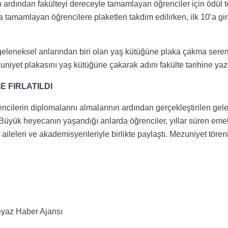
 ardından fakülteyi dereceyle tamamlayan öğrenciler için ödül tör
a tamamlayan öğrencilere plaketleri takdim edilirken, ilk 10’a gir
geleneksel anlarından biri olan yaş kütüğüne plaka çakma ser
zuniyet plakasını yaş kütüğüne çakarak adını fakülte tarihine yazd
 FIRLATILDI
cilerin diplomalarını almalarının ardından gerçekleştirilen ge
 Büyük heyecanın yaşandığı anlarda öğrenciler, yıllar süren emekl
ileleri ve akademisyenleriyle birlikte paylaştı. Mezuniyet töreni,
yaz Haber Ajansı