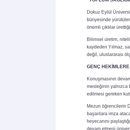
Dokuz Eylül Üniversi
bünyesinde yürütülen 
önemli çıktılar ürettiğin
Bilimsel üretim, niteli
kaydeden Yılmaz, sağl
değil, uluslararası öl
GENÇ HEKİMLERE
Konuşmasının devamı
mesleğinin yalnızca b
edilmesi gereken kut
Mezun öğrencilerin Do
başarılara imza atac
heyecanını paylaştığı
devam etmesi üniversi