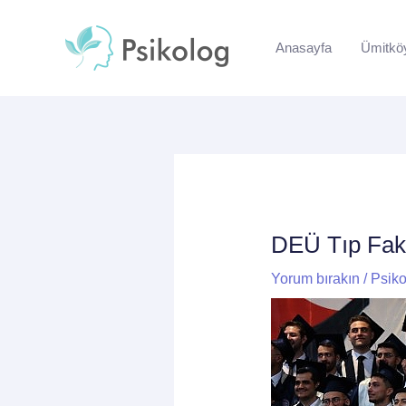
İçeriğe
Yazı
atla
dolaşımı
Anasayfa
Ümitkö
DEÜ Tıp Fak
Yorum bırakın
/
Psiko