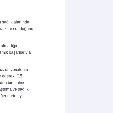
 sağlık alanında
 katkılar sunduğunu
 olmadığını
emik başarılarıyla
z, üniversitenin
e ederek, “15
den biri haline
aştırma ve sağlık
eğer üretmeyi