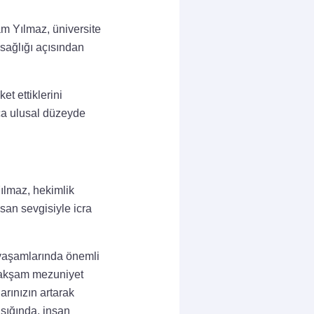
m Yılmaz, üniversite
 sağlığı açısından
et ettiklerini
zca ulusal düzeyde
lmaz, hekimlik
san sevgisiyle icra
 yaşamlarında önemli
u akşam mezuniyet
arınızın artarak
ışığında, insan