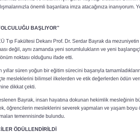
ışmalarınızla önemli başarılara imza atacağınıza inanıyorum. Y
 YOLCULUĞU BAŞLIYOR”
Tıp Fakültesi Dekanı Prof. Dr. Serdar Bayrak da mezuniyetin y
sı değil, aynı zamanda yeni sorumlulukların ve yeni başlangıçl
önüm noktası olduğunu ifade etti.
yıllar süren yoğun bir eğitim sürecini başarıyla tamamladıkların
te mesleklerini bilimsel ilkelerden ve etik değerlerden ödün v
ine dikkat çekti.
slenen Bayrak, insan hayatına dokunan hekimlik mesleğinin bü
terek, öğrencilerin mesleklerini severek yapmaları ve yaşam boy
maları temennisinde bulundu.
İLER ÖDÜLLENDİRİLDİ