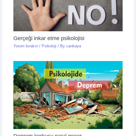
Gerçeği inkar etme psikolojisi
Yorum bırakın
/
Psikoloji
/ By
cankaya
Deprem korkusu nasıl geçer