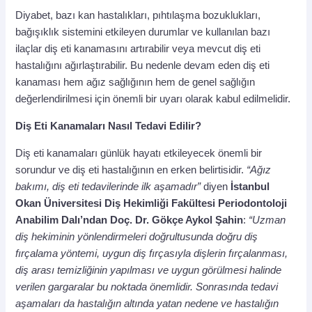
Diyabet, bazı kan hastalıkları, pıhtılaşma bozuklukları,
bağışıklık sistemini etkileyen durumlar ve kullanılan bazı
ilaçlar diş eti kanamasını artırabilir veya mevcut diş eti
hastalığını ağırlaştırabilir. Bu nedenle devam eden diş eti
kanaması hem ağız sağlığının hem de genel sağlığın
değerlendirilmesi için önemli bir uyarı olarak kabul edilmelidir.
Diş Eti Kanamaları Nasıl Tedavi Edilir?
Diş eti kanamaları günlük hayatı etkileyecek önemli bir
sorundur ve diş eti hastalığının en erken belirtisidir.
“Ağız
bakımı, diş eti tedavilerinde ilk aşamadır”
diyen
İstanbul
Okan Üniversitesi Diş Hekimliği Fakültesi
Periodontoloji
Anabilim Dalı’ndan
Doç. Dr. Gökçe Aykol Şahin
:
“Uzman
diş hekiminin yönlendirmeleri doğrultusunda doğru diş
fırçalama yöntemi, uygun diş fırçasıyla dişlerin fırçalanması,
diş arası temizliğinin yapılması ve uygun görülmesi halinde
verilen gargaralar bu noktada önemlidir. Sonrasında tedavi
aşamaları da hastalığın altında yatan nedene ve hastalığın