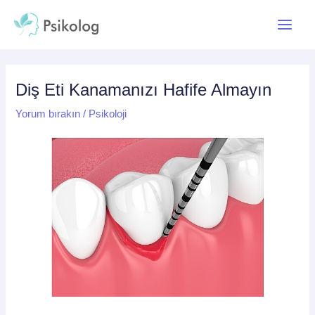
İçeriğe
Yazı
Main
atla
dolaşımı
Menu
Diş Eti Kanamanızı Hafife Almayın
Yorum bırakın
/
Psikoloji