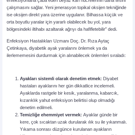
enfeksiyonlarla çaba eden beyaz kan hücrelerinin daha tesirli
çalışmasını sağlar. Yeni jenerasyon topikal oksijen tekniğinde
ise oksijen direkt yara üzerine uygulanır. Bilhassa küçük ve
orta boyutlu yaralar için yararlı olabilecek bu yol, yara
bölgesindeki iltihabı azaltarak ağrıyı da hafifletebilir” dedi.
Enfeksiyon Hastalıkları Uzmanı Doç. Dr. Rıza Aytaç
Çetinkaya, diyabetik ayak yaralarını önlemek ya da
ilerlememesini durdurmak için alınabilecek önlemleri sıraladı:
Ayakları sistemli olarak denetim etmek:
Diyabet
hastaları ayaklarını her gün dikkatlice incelemeli.
Ayaklarda rastgele bir kesik, yaralanma, kabarcık,
kızarıklık yahut enfeksiyon belirtisi olup olmadığı
denetim edilmeli.
Temizliğe ehemmiyet vermek:
Ayaklar günde bir
kere, çok sıcaktan uzak durularak ılık su ile yıkanmalı.
Yıkama sonrası düzgünce kurulanan ayakların