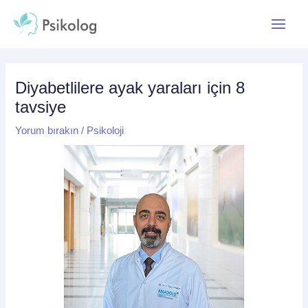
İçeriğe
Yazı
Main
atla
dolaşımı
Menu
Diyabetlilere ayak yaraları için 8
tavsiye
Yorum bırakın
/
Psikoloji