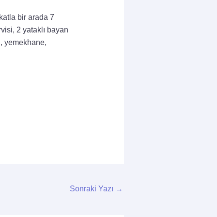
atla bir arada 7
rvisi, 2 yataklı bayan
si, yemekhane,
Sonraki Yazı
→