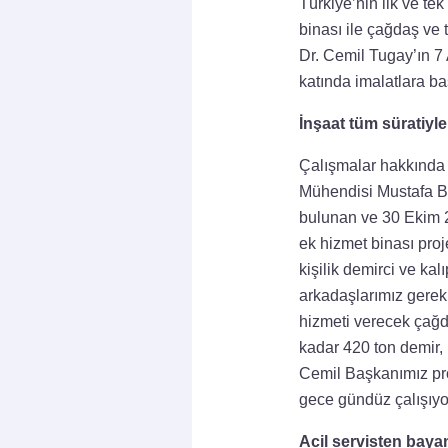
Türkiye’nin ilk ve t
binası ile çağdaş ve 
Dr. Cemil Tugay’ın 7 
katında imalatlara b
İnşaat tüm süratiyl
Çalışmalar hakkında b
Mühendisi Mustafa Bu
bulunan ve 30 Ekim 2
ek hizmet binası pro
kişilik demirci ve kalı
arkadaşlarımız gerekli
hizmeti verecek çağd
kadar 420 ton demir,
Cemil Başkanımız pro
gece gündüz çalışıyo
Acil servisten baya