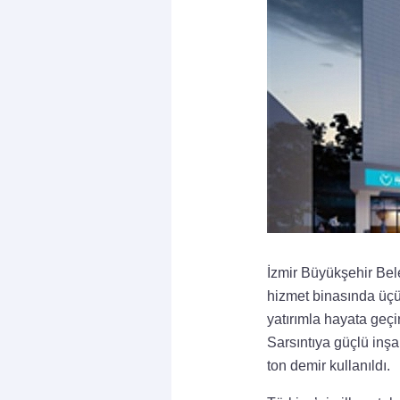
İzmir Büyükşehir Bele
hizmet binasında üçün
yatırımla hayata geç
Sarsıntıya güçlü inş
ton demir kullanıldı.