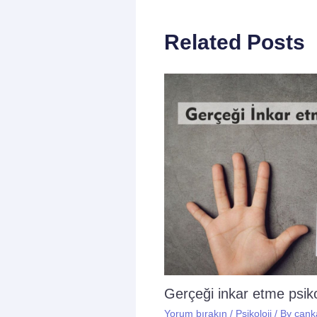
Related Posts
Gerçeği inkar etme psikol
Yorum bırakın
/
Psikoloji
/ By
cank