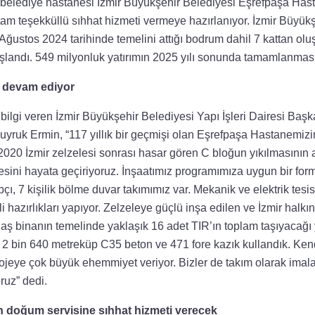
ek belediye hastanesi İzmir Büyükşehir Belediyesi Eşrefpaşa Has
tam teşekküllü sıhhat hizmeti vermeye hazırlanıyor. İzmir Büyükş
Ağustos 2024 tarihinde temelini attığı bodrum dahil 7 kattan ol
aşlandı. 549 milyonluk yatırımın 2025 yılı sonunda tamamlanması
e devam ediyor
ilgi veren İzmir Büyükşehir Belediyesi Yapı İşleri Dairesi Başka
yruk Ermin, “117 yıllık bir geçmişi olan Eşrefpaşa Hastanemizin
020 İzmir zelzelesi sonrası hasar gören C bloğun yıkılmasının
jesini hayata geçiriyoruz. İnşaatımız programımıza uygun bir fo
pçı, 7 kişilik bölme duvar takımımız var. Mekanik ve elektrik tesisat
 hazırlıkları yapıyor. Zelzeleye güçlü inşa edilen ve İzmir halkın
aş binanın temelinde yaklaşık 16 adet TIR’ın toplam taşıyacağ
 2 bin 640 metreküp C35 beton ve 471 fore kazık kullandık. Kend
jeye çok büyük ehemmiyet veriyor. Bizler de takım olarak imalatl
ruz” dedi.
n doğum servisine sıhhat hizmeti verecek