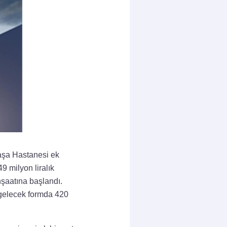
paşa Hastanesi ek
9 milyon liralık
nşaatına başlandı.
 gelecek formda 420