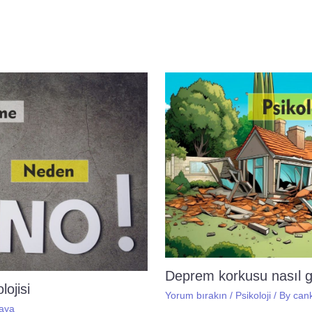
Deprem korkusu nasıl 
ojisi
Yorum bırakın
/
Psikoloji
/ By
can
aya