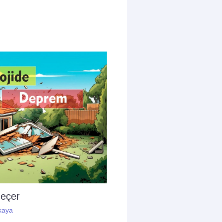
geçer
kaya