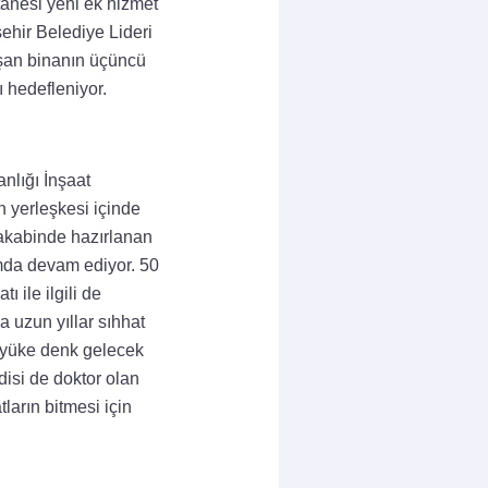
tanesi yeni ek hizmet
ehir Belediye Lideri
uşan binanın üçüncü
 hedefleniyor.
nlığı İnşaat
 yerleşkesi içinde
 akabinde hazırlanan
rmda devam ediyor. 50
ı ile ilgili de
a uzun yıllar sıhhat
ı yüke denk gelecek
isi de doktor olan
arın bitmesi için