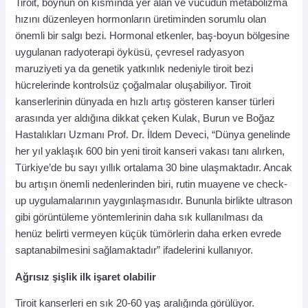
Tiroit, boynun ön kısmında yer alan ve vücudun metabolizma
hızını düzenleyen hormonların üretiminden sorumlu olan
önemli bir salgı bezi. Hormonal etkenler, baş-boyun bölgesine
uygulanan radyoterapi öyküsü, çevresel radyasyon
maruziyeti ya da genetik yatkınlık nedeniyle tiroit bezi
hücrelerinde kontrolsüz çoğalmalar oluşabiliyor. Tiroit
kanserlerinin dünyada en hızlı artış gösteren kanser türleri
arasında yer aldığına dikkat çeken Kulak, Burun ve Boğaz
Hastalıkları Uzmanı Prof. Dr. İldem Deveci, “Dünya genelinde
her yıl yaklaşık 600 bin yeni tiroit kanseri vakası tanı alırken,
Türkiye’de bu sayı yıllık ortalama 30 bine ulaşmaktadır. Ancak
bu artışın önemli nedenlerinden biri, rutin muayene ve check-
up uygulamalarının yaygınlaşmasıdır. Bununla birlikte ultrason
gibi görüntüleme yöntemlerinin daha sık kullanılması da
henüz belirti vermeyen küçük tümörlerin daha erken evrede
saptanabilmesini sağlamaktadır” ifadelerini kullanıyor.
Ağrısız şişlik ilk işaret olabilir
Tiroit kanserleri en sık 20-60 yaş aralığında görülüyor.