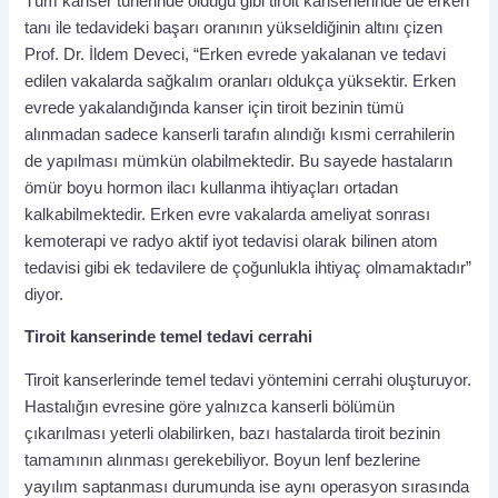
Tüm kanser türlerinde olduğu gibi tiroit kanserlerinde de erken
tanı ile tedavideki başarı oranının yükseldiğinin altını çizen
Prof. Dr. İldem Deveci, “Erken evrede yakalanan ve tedavi
edilen vakalarda sağkalım oranları oldukça yüksektir. Erken
evrede yakalandığında kanser için tiroit bezinin tümü
alınmadan sadece kanserli tarafın alındığı kısmi cerrahilerin
de yapılması mümkün olabilmektedir. Bu sayede hastaların
ömür boyu hormon ilacı kullanma ihtiyaçları ortadan
kalkabilmektedir. Erken evre vakalarda ameliyat sonrası
kemoterapi ve radyo aktif iyot tedavisi olarak bilinen atom
tedavisi gibi ek tedavilere de çoğunlukla ihtiyaç olmamaktadır”
diyor.
Tiroit kanserinde temel tedavi cerrahi
Tiroit kanserlerinde temel tedavi yöntemini cerrahi oluşturuyor.
Hastalığın evresine göre yalnızca kanserli bölümün
çıkarılması yeterli olabilirken, bazı hastalarda tiroit bezinin
tamamının alınması gerekebiliyor. Boyun lenf bezlerine
yayılım saptanması durumunda ise aynı operasyon sırasında