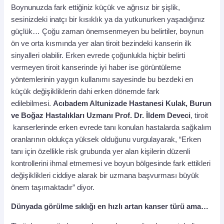
Boynunuzda fark ettiğiniz küçük ve ağrısız bir şişlik,
sesinizdeki inatçı bir kısıklık ya da yutkunurken yaşadığınız
güçlük… Çoğu zaman önemsenmeyen bu belirtiler, boynun
ön ve orta kısmında yer alan tiroit bezindeki kanserin ilk
sinyalleri olabilir. Erken evrede çoğunlukla hiçbir belirti
vermeyen tiroit kanserinde iyi haber ise görüntüleme
yöntemlerinin yaygın kullanımı sayesinde bu bezdeki en
küçük değişikliklerin dahi erken dönemde fark
edilebilmesi.
Acıbadem Altunizade Hastanesi Kulak, Burun
ve Boğaz Hastalıkları Uzmanı Prof. Dr. İldem Deveci
, tiroit
kanserlerinde erken evrede tanı konulan hastalarda sağkalım
oranlarının oldukça yüksek olduğunu vurgulayarak, “Erken
tanı için özellikle risk grubunda yer alan kişilerin düzenli
kontrollerini ihmal etmemesi ve boyun bölgesinde fark ettikleri
değişiklikleri ciddiye alarak bir uzmana başvurması büyük
önem taşımaktadır” diyor.
Dünyada görülme sıklığı en hızlı artan kanser türü ama…