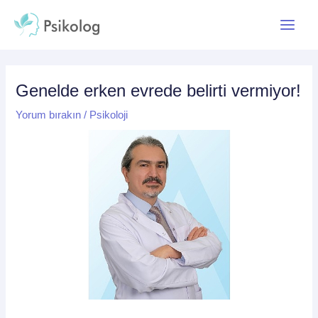
İçeriğe
Yazı
Main
atla
dolaşımı
Menu
Genelde erken evrede belirti vermiyor!
Yorum bırakın
/
Psikoloji