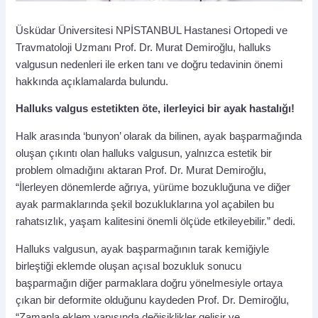
Üsküdar Üniversitesi NPİSTANBUL Hastanesi Ortopedi ve
Travmatoloji Uzmanı Prof. Dr. Murat Demiroğlu, halluks
valgusun nedenleri ile erken tanı ve doğru tedavinin önemi
hakkında açıklamalarda bulundu.
Halluks valgus estetikten öte, ilerleyici bir ayak hastalığı!
Halk arasında ‘bunyon’ olarak da bilinen, ayak başparmağında
oluşan çıkıntı olan halluks valgusun, yalnızca estetik bir
problem olmadığını aktaran Prof. Dr. Murat Demiroğlu,
“İlerleyen dönemlerde ağrıya, yürüme bozukluğuna ve diğer
ayak parmaklarında şekil bozukluklarına yol açabilen bu
rahatsızlık, yaşam kalitesini önemli ölçüde etkileyebilir.” dedi.
Halluks valgusun, ayak başparmağının tarak kemiğiyle
birleştiği eklemde oluşan açısal bozukluk sonucu
başparmağın diğer parmaklara doğru yönelmesiyle ortaya
çıkan bir deformite olduğunu kaydeden Prof. Dr. Demiroğlu,
“Zamanla eklem yapısında değişiklikler gelişir ve