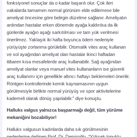
fonksiyonel sonuçlar da o kadar başarılı olur. Çok ileri
vakalarda tamamen normal görünüm elde edilemese bile
ameliyat öncesine göre belirgin düzelme sağlanır. Ameliyatın
ardından hastalar erken dönemde ayağa kaldırılsa da ilk
günlerde ayağın aşağı sarkıtılması ve tam yük verilmesi
önerilmez. Yaklaşık iki hafta boyunca ödem nedeniyle
yürüyüşte zorlanma görülebilir. Otomatik vites araç kullanan
ve sol ayağından ameliyat olan hastalar ikinci haftadan
itibaren kısa mesafelerde araç kullanabilir. Sağ ayağından
ameliyat olanlar veya manuel vites kullananların ise güvenli
araç kullanımı için genellikle altıncı haftayı beklemeleri önerilir.
Röntgen kontrollerinde kemik kaynamasının uygun
görülmesiyle birlikte normal yürüyüş ve spor aktivitelerine
kademeli olarak dönüş yapılabilir.” diye konuştu.
Halluks valgus yalnızca başparmağı değil, tüm yürüme
mekaniğini bozabiliyor!
Halluks valgusun kadınlarda daha sık görülmesinin
nedenlerine değinen Prof. Dr. Demiroğlu, “Yüksek topuklu