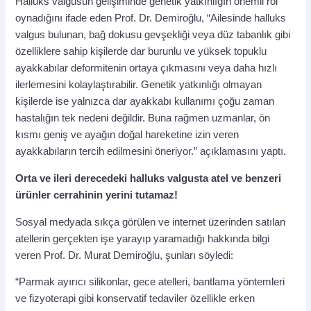
Halluks valgusun gelişiminde genetik yatkınlığın önemli rol
oynadığını ifade eden Prof. Dr. Demiroğlu, “Ailesinde halluks
valgus bulunan, bağ dokusu gevşekliği veya düz tabanlık gibi
özelliklere sahip kişilerde dar burunlu ve yüksek topuklu
ayakkabılar deformitenin ortaya çıkmasını veya daha hızlı
ilerlemesini kolaylaştırabilir. Genetik yatkınlığı olmayan
kişilerde ise yalnızca dar ayakkabı kullanımı çoğu zaman
hastalığın tek nedeni değildir. Buna rağmen uzmanlar, ön
kısmı geniş ve ayağın doğal hareketine izin veren
ayakkabıların tercih edilmesini öneriyor.” açıklamasını yaptı.
Orta ve ileri derecedeki halluks valgusta atel ve benzeri
ürünler cerrahinin yerini tutamaz!
Sosyal medyada sıkça görülen ve internet üzerinden satılan
atellerin gerçekten işe yarayıp yaramadığı hakkında bilgi
veren Prof. Dr. Murat Demiroğlu, şunları söyledi:
“Parmak ayırıcı silikonlar, gece atelleri, bantlama yöntemleri
ve fizyoterapi gibi konservatif tedaviler özellikle erken