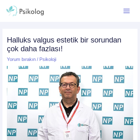
İçeriğe
Yazı
Main
atla
dolaşımı
Menu
Halluks valgus estetik bir sorundan
çok daha fazlası!
Yorum bırakın
/
Psikoloji