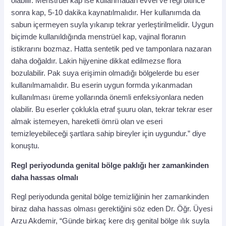
olabilir. Menstrüel kap ise kullanmadan evvel ve regl bitince
sonra kap, 5-10 dakika kaynatılmalıdır. Her kullanımda da
sabun içermeyen suyla yıkanıp tekrar yerleştirilmelidir. Uygun
biçimde kullanıldığında menstrüel kap, vajinal floranın
istikrarını bozmaz. Hatta sentetik ped ve tamponlara nazaran
daha doğaldır. Lakin hijyenine dikkat edilmezse flora
bozulabilir. Pak suya erişimin olmadığı bölgelerde bu eser
kullanılmamalıdır. Bu eserin uygun formda yıkanmadan
kullanılması üreme yollarında önemli enfeksiyonlara neden
olabilir. Bu eserler çoklukla etraf şuuru olan, tekrar tekrar eser
almak istemeyen, hareketli ömrü olan ve eseri
temizleyebileceği şartlara sahip bireyler için uygundur.” diye
konuştu.
Regl periyodunda genital bölge paklığı her zamankinden
daha hassas olmalı
Regl periyodunda genital bölge temizliğinin her zamankinden
biraz daha hassas olması gerektiğini söz eden Dr. Öğr. Üyesi
Arzu Akdemir, “Günde birkaç kere dış genital bölge ılık suyla