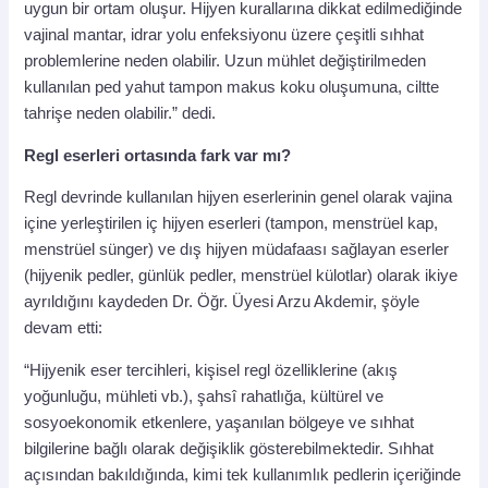
uygun bir ortam oluşur. Hijyen kurallarına dikkat edilmediğinde
vajinal mantar, idrar yolu enfeksiyonu üzere çeşitli sıhhat
problemlerine neden olabilir. Uzun mühlet değiştirilmeden
kullanılan ped yahut tampon makus koku oluşumuna, ciltte
tahrişe neden olabilir.” dedi.
Regl eserleri ortasında fark var mı?
Regl devrinde kullanılan hijyen eserlerinin genel olarak vajina
içine yerleştirilen iç hijyen eserleri (tampon, menstrüel kap,
menstrüel sünger) ve dış hijyen müdafaası sağlayan eserler
(hijyenik pedler, günlük pedler, menstrüel külotlar) olarak ikiye
ayrıldığını kaydeden Dr. Öğr. Üyesi Arzu Akdemir, şöyle
devam etti:
“Hijyenik eser tercihleri, kişisel regl özelliklerine (akış
yoğunluğu, mühleti vb.), şahsî rahatlığa, kültürel ve
sosyoekonomik etkenlere, yaşanılan bölgeye ve sıhhat
bilgilerine bağlı olarak değişiklik gösterebilmektedir. Sıhhat
açısından bakıldığında, kimi tek kullanımlık pedlerin içeriğinde