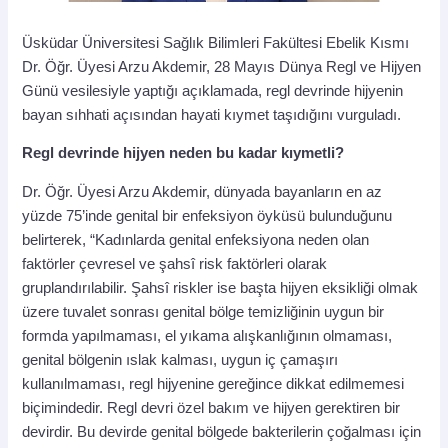
Üsküdar Üniversitesi Sağlık Bilimleri Fakültesi Ebelik Kısmı
Dr. Öğr. Üyesi Arzu Akdemir, 28 Mayıs Dünya Regl ve Hijyen
Günü vesilesiyle yaptığı açıklamada, regl devrinde hijyenin
bayan sıhhati açısından hayati kıymet taşıdığını vurguladı.
Regl devrinde hijyen neden bu kadar kıymetli?
Dr. Öğr. Üyesi Arzu Akdemir, dünyada bayanların en az
yüzde 75’inde genital bir enfeksiyon öyküsü bulunduğunu
belirterek, “Kadınlarda genital enfeksiyona neden olan
faktörler çevresel ve şahsî risk faktörleri olarak
gruplandırılabilir. Şahsî riskler ise başta hijyen eksikliği olmak
üzere tuvalet sonrası genital bölge temizliğinin uygun bir
formda yapılmaması, el yıkama alışkanlığının olmaması,
genital bölgenin ıslak kalması, uygun iç çamaşırı
kullanılmaması, regl hijyenine gereğince dikkat edilmemesi
biçimindedir. Regl devri özel bakım ve hijyen gerektiren bir
devirdir. Bu devirde genital bölgede bakterilerin çoğalması için