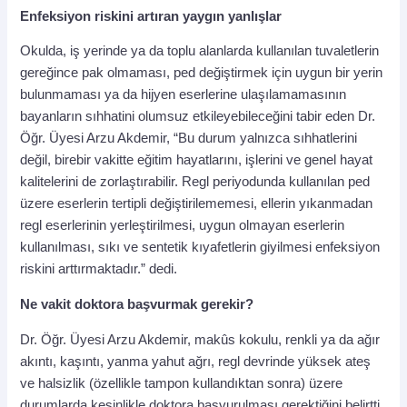
Enfeksiyon riskini artıran yaygın yanlışlar
Okulda, iş yerinde ya da toplu alanlarda kullanılan tuvaletlerin
gereğince pak olmaması, ped değiştirmek için uygun bir yerin
bulunmaması ya da hijyen eserlerine ulaşılamamasının
bayanların sıhhatini olumsuz etkileyebileceğini tabir eden Dr.
Öğr. Üyesi Arzu Akdemir, “Bu durum yalnızca sıhhatlerini
değil, birebir vakitte eğitim hayatlarını, işlerini ve genel hayat
kalitelerini de zorlaştırabilir. Regl periyodunda kullanılan ped
üzere eserlerin tertipli değiştirilememesi, ellerin yıkanmadan
regl eserlerinin yerleştirilmesi, uygun olmayan eserlerin
kullanılması, sıkı ve sentetik kıyafetlerin giyilmesi enfeksiyon
riskini arttırmaktadır.” dedi.
Ne vakit doktora başvurmak gerekir?
Dr. Öğr. Üyesi Arzu Akdemir, makûs kokulu, renkli ya da ağır
akıntı, kaşıntı, yanma yahut ağrı, regl devrinde yüksek ateş
ve halsizlik (özellikle tampon kullandıktan sonra) üzere
durumlarda kesinlikle doktora başvurulması gerektiğini belirtti.