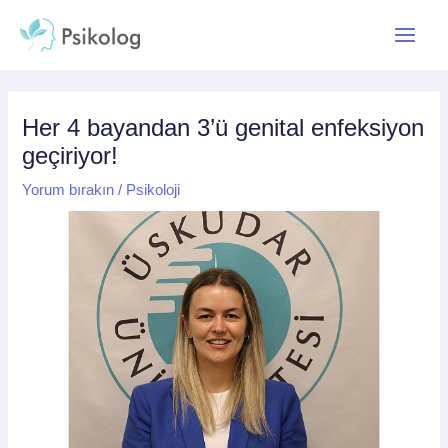
İçeriğe
Yazı
Main
atla
dolaşımı
Menu
Her 4 bayandan 3’ü genital enfeksiyon
geçiriyor!
Yorum bırakın
/
Psikoloji