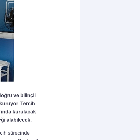
oğru ve bilinçli
kuruyor. Tercih
rında kurulacak
ği alabilecek.
rcih sürecinde