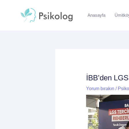
İçeriğe
Yazı
atla
dolaşımı
Anasayfa
Ümitkö
İBB’den LGS 
Yorum bırakın
/
Psiko