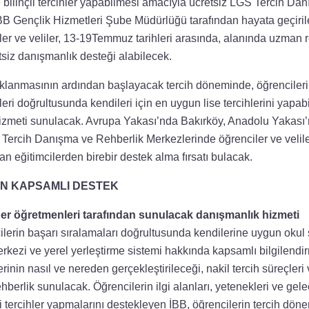
 bilinçli tercihler yapabilmesi amacıyla ücretsiz LGS Tercih Da
İBB Gençlik Hizmetleri Şube Müdürlüğü tarafından hayata geçiri
er ve veliler, 13-19Temmuz tarihleri arasında, alanında uzman 
siz danışmanlık desteği alabilecek.
lanmasının ardından başlayacak tercih döneminde, öğrencilerin i
leri doğrultusunda kendileri için en uygun lise tercihlerini yapa
hizmeti sunulacak. Avrupa Yakası’nda Bakırköy, Anadolu Yakası
ercih Danışma ve Rehberlik Merkezlerinde öğrenciler ve veliler
 eğitimcilerden birebir destek alma fırsatı bulacak.
İN KAPSAMLI DESTEK
er öğretmenleri tarafından sunulacak danışmanlık hizmeti
cilerin başarı sıralamaları doğrultusunda kendilerine uygun okul
erkezi ve yerel yerleştirme sistemi hakkında kapsamlı bilgilendi
rinin nasıl ve nereden gerçekleştirileceği, nakil tercih süreçleri
ehberlik sunulacak. Öğrencilerin ilgi alanları, yetenekleri ve gel
i tercihler yapmalarını destekleyen İBB, öğrencilerin tercih döne