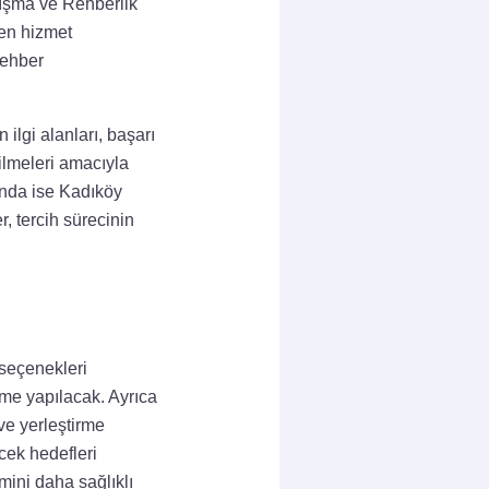
nışma ve Rehberlik
len hizmet
rehber
lgi alanları, başarı
bilmeleri amacıyla
’nda ise Kadıköy
, tercih sürecinin
 seçenekleri
rme yapılacak. Ayrıca
 ve yerleştirme
ecek hedefleri
mini daha sağlıklı