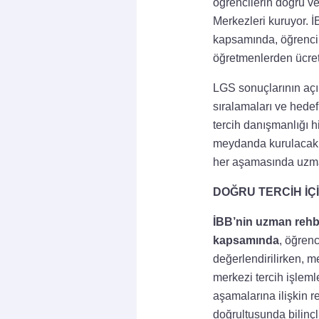
öğrencilerin doğru ve
Merkezleri kuruyor. 
kapsamında, öğrencil
öğretmenlerden ücret
LGS sonuçlarının açık
sıralamaları ve hedef
tercih danışmanlığı 
meydanda kurulacak T
her aşamasında uzman
DOĞRU TERCİH İÇ
İBB’nin uzman rehb
kapsamında
, öğren
değerlendirilirken, m
merkezi tercih işlemle
aşamalarına ilişkin r
doğrultusunda bilinçl