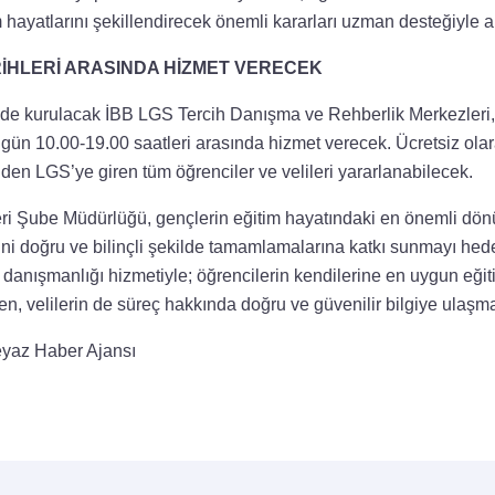
 hayatlarını şekillendirecek önemli kararları uzman desteğiyle al
RİHLERİ ARASINDA HİZMET VERECEK
’de kurulacak İBB LGS Tercih Danışma ve Rehberlik Merkezler
r gün 10.00-19.00 saatleri arasında hizmet verecek. Ücretsiz ol
den LGS’ye giren tüm öğrenciler ve velileri yararlanabilecek.
ri Şube Müdürlüğü, gençlerin eğitim hayatındaki en önemli dön
cini doğru ve bilinçli şekilde tamamlamalarına katkı sunmayı hede
 danışmanlığı hizmetiyle; öğrencilerin kendilerine en uygun eğit
en, velilerin de süreç hakkında doğru ve güvenilir bilgiye ulaşm
yaz Haber Ajansı