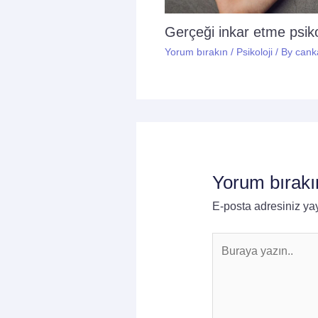
Gerçeği inkar etme psikol
Yorum bırakın
/
Psikoloji
/ By
cank
Yorum bırakı
E-posta adresiniz y
Buraya
yazın..