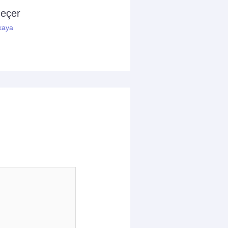
geçer
kaya