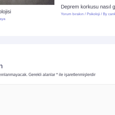
Deprem korkusu nasıl 
ojisi
Yorum bırakın
/
Psikoloji
/ By
can
aya
n
ayınlanmayacak.
Gerekli alanlar
*
ile işaretlenmişlerdir