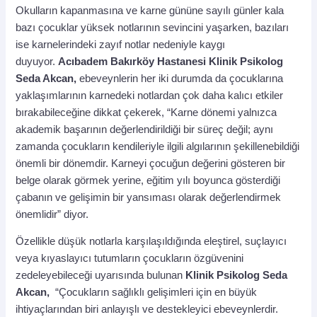
Okulların kapanmasına ve karne gününe sayılı günler kala
bazı çocuklar yüksek notlarının sevincini yaşarken, bazıları
ise karnelerindeki zayıf notlar nedeniyle kaygı
duyuyor.
Acıbadem Bakırköy Hastanesi Klinik Psikolog
Seda Akcan,
ebeveynlerin her iki durumda da çocuklarına
yaklaşımlarının karnedeki notlardan çok daha kalıcı etkiler
bırakabileceğine dikkat çekerek, “Karne dönemi yalnızca
akademik başarının değerlendirildiği bir süreç değil; aynı
zamanda çocukların kendileriyle ilgili algılarının şekillenebildiği
önemli bir dönemdir. Karneyi çocuğun değerini gösteren bir
belge olarak görmek yerine, eğitim yılı boyunca gösterdiği
çabanın ve gelişimin bir yansıması olarak değerlendirmek
önemlidir” diyor.
Özellikle düşük notlarla karşılaşıldığında eleştirel, suçlayıcı
veya kıyaslayıcı tutumların çocukların özgüvenini
zedeleyebileceği uyarısında bulunan
Klinik Psikolog Seda
Akcan,
“Çocukların sağlıklı gelişimleri için en büyük
ihtiyaçlarından biri anlayışlı ve destekleyici ebeveynlerdir.