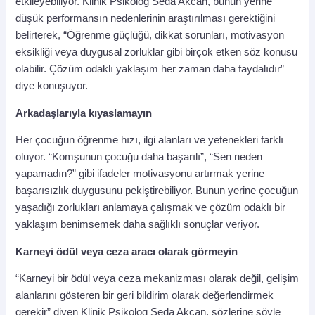
etkileyebiliyor. Klinik Psikolog Seda Akcan, bunun yerine
düşük performansın nedenlerinin araştırılması gerektiğini
belirterek, “Öğrenme güçlüğü, dikkat sorunları, motivasyon
eksikliği veya duygusal zorluklar gibi birçok etken söz konusu
olabilir. Çözüm odaklı yaklaşım her zaman daha faydalıdır”
diye konuşuyor.
Arkadaşlarıyla kıyaslamayın
Her çocuğun öğrenme hızı, ilgi alanları ve yetenekleri farklı
oluyor. “Komşunun çocuğu daha başarılı”, “Sen neden
yapamadın?” gibi ifadeler motivasyonu artırmak yerine
başarısızlık duygusunu pekiştirebiliyor. Bunun yerine çocuğun
yaşadığı zorlukları anlamaya çalışmak ve çözüm odaklı bir
yaklaşım benimsemek daha sağlıklı sonuçlar veriyor.
Karneyi ödül veya ceza aracı olarak görmeyin
“Karneyi bir ödül veya ceza mekanizması olarak değil, gelişim
alanlarını gösteren bir geri bildirim olarak değerlendirmek
gerekir” diyen Klinik Psikolog Seda Akcan, sözlerine şöyle