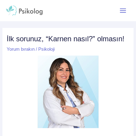
İçeriğe
Yazı
Main
atla
dolaşımı
Menu
İlk sorunuz, “Karnen nasıl?” olmasın!
Yorum bırakın
/
Psikoloji