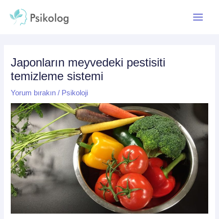
İçeriğe
Yazı
Main
atla
dolaşımı
Menu
Japonların meyvedeki pestisiti
temizleme sistemi
Yorum bırakın
/
Psikoloji