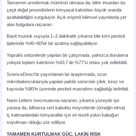
Tamamen arındırmak mümkün olmasa da, bilim insanları bu
çeşit doğal prosedürlerin kimyasal kalıntıları büyük oranda
azaltabildiğini vurguluyor. Açık erişimli bilimsel yayınlarda yer
alan bulgulara nazaran:
Basit musluk suyuyla 1–2 dakikalık yıkama bile kimi pestisit
tiplerinde %40–60’lık bir azalma sağlayabiliyor.
Yapraklı sebzelerde yapılan bir çalışmada, yalnızca durulama
yoluyla toplam kalıntının %43,7 ile %77’si ortası yok edilebildi.
ScienceDirect’te yayımlanan bir araştırmada, ozon
mikrobaloncuklarıyla yapılan paklık sürecinin çilek, kiraz ve
kayısıda %80’in üzerinde pestisit masrafımı sağladığı belirtildi.
Nano Letters mecmuasına nazaran, yıkama yüzeyde işe
yarasa da, bilhassa sert kabuklu meyvelerde (örneğin elma)
iç katmanlardaki kimyasallar için en tesirli yolun kabuğun
soyulması olduğu söz ediliyor.
TAMAMEN KURTULMAK GÜÇ, LAKİN RİSK