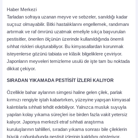
Haber Merkezi
Tarladan sofraya uzanan meyve ve sebzeler, sanıldığı kadar
suçsuz olmayabilir. Bitki hastalıklarını engellemek, randımanı
artırmak ve raf ömrünü uzatmak emeliyle sıkça başvurulan
pestisitler, önerilen ölçünün üzerinde kullanıldığında önemli
sıhhat riskleri oluşturabiliyor. Bu kimyasallardan korunmak
isteyenlerse gözünü tabiata ve klâsik bilgeliklere çeviriyor.
Japonların meyveleri temizleme usulü de işte tam bu noktada
dikkat çekiyor.
SIRADAN YIKAMADA PESTİSİT İZLERİ KALIYOR
Özellikle bahar aylarının simgesi haline gelen çilek, parlak
kırmızı rengiyle iştah kabartırken, yüzeyine yapışan kimyasal
kalıntılarla sıhhati tehdit edebiliyor. Yalnızca musluk suyuyla
yapılan kolay yıkama süreçleri ise birden fazla vakit yetersiz
kalıyor. Japonya merkezli etraf sıhhati araştırma
kuruluşlarının tahlilleri, sıradan yıkama sonrası bile çileklerin
büyük çoğunluğunda pestisit izlerinin kaldığını gösteriyor.