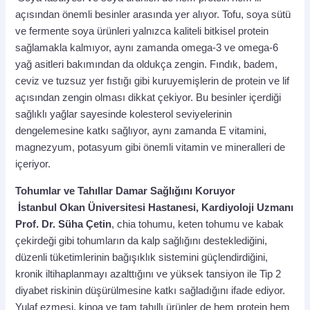
açısından önemli besinler arasında yer alıyor. Tofu, soya sütü
ve fermente soya ürünleri yalnızca kaliteli bitkisel protein
sağlamakla kalmıyor, aynı zamanda omega-3 ve omega-6
yağ asitleri bakımından da oldukça zengin. Fındık, badem,
ceviz ve tuzsuz yer fıstığı gibi kuruyemişlerin de protein ve lif
açısından zengin olması dikkat çekiyor. Bu besinler içerdiği
sağlıklı yağlar sayesinde kolesterol seviyelerinin
dengelemesine katkı sağlıyor, aynı zamanda E vitamini,
magnezyum, potasyum gibi önemli vitamin ve mineralleri de
içeriyor.
Tohumlar ve Tahıllar Damar Sağlığını Koruyor
İstanbul Okan Üniversitesi Hastanesi, Kardiyoloji Uzmanı
Prof. Dr. Süha Çetin
, chia tohumu, keten tohumu ve kabak
çekirdeği gibi tohumların da kalp sağlığını desteklediğini,
düzenli tüketimlerinin bağışıklık sistemini güçlendirdiğini,
kronik iltihaplanmayı azalttığını ve yüksek tansiyon ile Tip 2
diyabet riskinin düşürülmesine katkı sağladığını ifade ediyor.
Yulaf ezmesi, kinoa ve tam tahıllı ürünler de hem protein hem