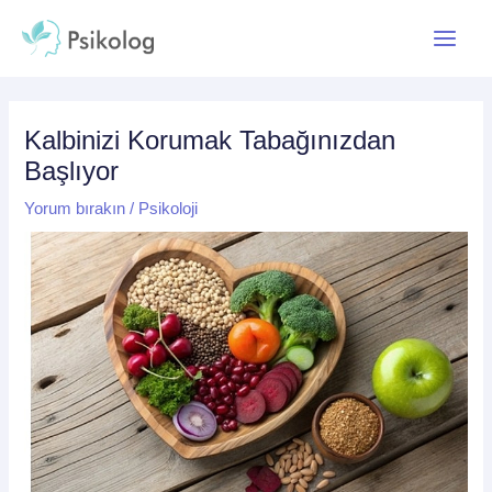
İçeriğe
Yazı
Main
atla
dolaşımı
Menu
Kalbinizi Korumak Tabağınızdan
Başlıyor
Yorum bırakın
/
Psikoloji