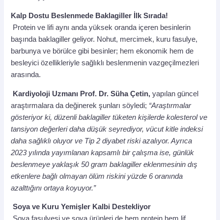
Kalp Dostu Beslenmede Baklagiller İlk Sırada!
Protein ve lifi aynı anda yüksek oranda içeren besinlerin
başında baklagiller geliyor. Nohut, mercimek, kuru fasulye,
barbunya ve börülce gibi besinler; hem ekonomik hem de
besleyici özellikleriyle sağlıklı beslenmenin vazgeçilmezleri
arasında.
Kardiyoloji Uzmanı Prof. Dr. Süha Çetin,
yapılan güncel
araştırmalara da değinerek şunları söyledi;
“Araştırmalar
gösteriyor ki, düzenli baklagiller tüketen kişilerde kolesterol ve
tansiyon değerleri daha düşük seyrediyor, vücut kitle indeksi
daha sağlıklı oluyor ve Tip 2 diyabet riski azalıyor. Ayrıca
2023 yılında yayımlanan kapsamlı bir çalışma ise, günlük
beslenmeye yaklaşık 50 gram baklagiller eklenmesinin dış
etkenlere bağlı olmayan ölüm riskini yüzde 6 oranında
azalttığını ortaya koyuyor.”
Soya ve Kuru Yemişler Kalbi Destekliyor
Soya fasulyesi ve soya ürünleri de hem protein hem lif