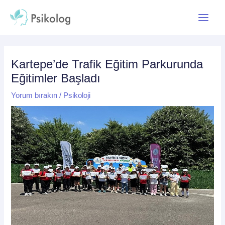
İçeriğe
Yazı
Main
atla
dolaşımı
Menu
Kartepe’de Trafik Eğitim Parkurunda
Eğitimler Başladı
Yorum bırakın
/
Psikoloji