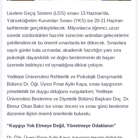
Liselere Geçiş Sistemi (LGS) sınavı 13 Haziran’da,
Yükseköğretim Kurumları Sınavı (YKS) ise 20-21 Haziran
tarihlerinde gerçekleştirilecek. Milyonlarca öğrenci, uzun
süredir sürdürdükleri hazırlık sürecinin ardından geleceklerini
şekillendirecek bu önemli sınavlarda ter dökecek. Sınavlara
sayılı günler kala uzmanlar, akademik hazırlığın yanı sıra
psikolojik dayanıklılık ve doğru beslenmenin de başarı
üzerinde belirleyici rol oynadığına dikkat çekiyor.
Yeditepe Üniversitesi Rehberlik ve Psikolojik Danışmanlık
Bölümü Dr. Öğr. Üyesi Pınar Aylin Kaya, sınav kaygısının
yönetilebilir bir duygu olduğunu vurgularken; Yeditepe
Üniversitesi Beslenme ve Diyetetik Bölümü Başkanı Doç. Dr.
Binnur Okan Bakır ise sınav öncesi ve sınav günü beslenme
düzenine ilişkin önemli önerilerde bulundu.
“Kaygıyı Yok Etmeye Değil, Yönetmeye Odaklanın”
Dr. Öğr. Üyesi Pınar Aylin Kaya, kaygının beynin doğal bir