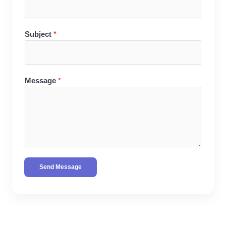
Subject
*
Message
*
Send Message