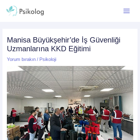
İçeriğe
Yazı
Main
atla
dolaşımı
Menu
Manisa Büyükşehir’de İş Güvenliği
Uzmanlarına KKD Eğitimi
Yorum bırakın
/
Psikoloji