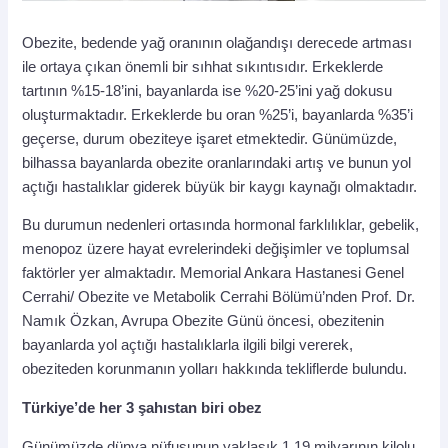
Obezite, bedende yağ oranının olağandışı derecede artması
ile ortaya çıkan önemli bir sıhhat sıkıntısıdır. Erkeklerde
tartının %15-18’ini, bayanlarda ise %20-25’ini yağ dokusu
oluşturmaktadır. Erkeklerde bu oran %25’i, bayanlarda %35’i
geçerse, durum obeziteye işaret etmektedir. Günümüzde,
bilhassa bayanlarda obezite oranlarındaki artış ve bunun yol
açtığı hastalıklar giderek büyük bir kaygı kaynağı olmaktadır.
Bu durumun nedenleri ortasında hormonal farklılıklar, gebelik,
menopoz üzere hayat evrelerindeki değişimler ve toplumsal
faktörler yer almaktadır. Memorial Ankara Hastanesi Genel
Cerrahi/ Obezite ve Metabolik Cerrahi Bölümü’nden Prof. Dr.
Namık Özkan, Avrupa Obezite Günü öncesi, obezitenin
bayanlarda yol açtığı hastalıklarla ilgili bilgi vererek,
obeziteden korunmanın yolları hakkında tekliflerde bulundu.
Türkiye’de her 3 şahıstan biri obez
Günümüzde dünya nüfusunun yaklaşık 1,19 milyarının kilolu,