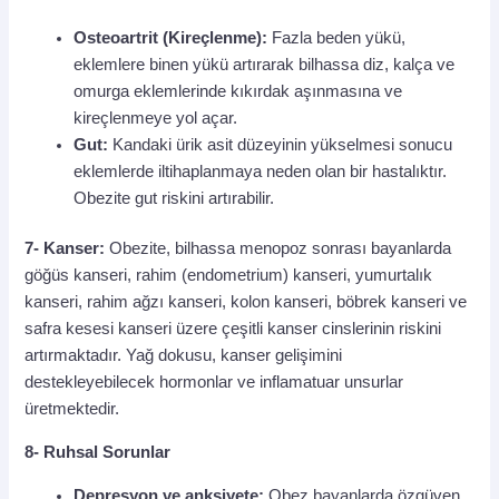
Osteoartrit (Kireçlenme):
Fazla beden yükü,
eklemlere binen yükü artırarak bilhassa diz, kalça ve
omurga eklemlerinde kıkırdak aşınmasına ve
kireçlenmeye yol açar.
Gut:
Kandaki ürik asit düzeyinin yükselmesi sonucu
eklemlerde iltihaplanmaya neden olan bir hastalıktır.
Obezite gut riskini artırabilir.
7- Kanser:
Obezite, bilhassa menopoz sonrası bayanlarda
göğüs kanseri, rahim (endometrium) kanseri, yumurtalık
kanseri, rahim ağzı kanseri, kolon kanseri, böbrek kanseri ve
safra kesesi kanseri üzere çeşitli kanser cinslerinin riskini
artırmaktadır. Yağ dokusu, kanser gelişimini
destekleyebilecek hormonlar ve inflamatuar unsurlar
üretmektedir.
8- Ruhsal Sorunlar
Depresyon ve anksiyete:
Obez bayanlarda özgüven