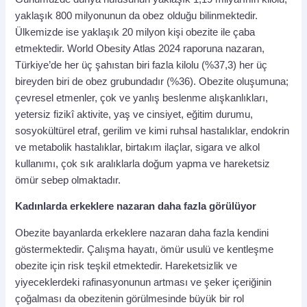
yaklaşık 800 milyonunun da obez olduğu bilinmektedir.
Ülkemizde ise yaklaşık 20 milyon kişi obezite ile çaba
etmektedir. World Obesity Atlas 2024 raporuna nazaran,
Türkiye’de her üç şahıstan biri fazla kilolu (%37,3) her üç
bireyden biri de obez grubundadır (%36). Obezite oluşumuna;
çevresel etmenler, çok ve yanlış beslenme alışkanlıkları,
yetersiz fizikî aktivite, yaş ve cinsiyet, eğitim durumu,
sosyokültürel etraf, gerilim ve kimi ruhsal hastalıklar, endokrin
ve metabolik hastalıklar, birtakım ilaçlar, sigara ve alkol
kullanımı, çok sık aralıklarla doğum yapma ve hareketsiz
ömür sebep olmaktadır.
Kadınlarda erkeklere nazaran daha fazla görülüyor
Obezite bayanlarda erkeklere nazaran daha fazla kendini
göstermektedir. Çalışma hayatı, ömür usulü ve kentleşme
obezite için risk teşkil etmektedir. Hareketsizlik ve
yiyeceklerdeki rafinasyonunun artması ve şeker içeriğinin
çoğalması da obezitenin görülmesinde büyük bir rol