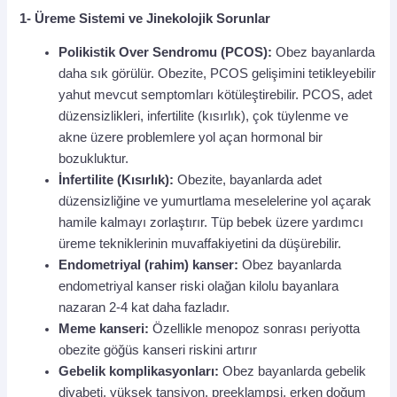
1- Üreme Sistemi ve Jinekolojik Sorunlar
Polikistik Over Sendromu (PCOS):
Obez bayanlarda
daha sık görülür. Obezite, PCOS gelişimini tetikleyebilir
yahut mevcut semptomları kötüleştirebilir. PCOS, adet
düzensizlikleri, infertilite (kısırlık), çok tüylenme ve
akne üzere problemlere yol açan hormonal bir
bozukluktur.
İnfertilite (Kısırlık):
Obezite, bayanlarda adet
düzensizliğine ve yumurtlama meselelerine yol açarak
hamile kalmayı zorlaştırır. Tüp bebek üzere yardımcı
üreme tekniklerinin muvaffakiyetini da düşürebilir.
Endometriyal (rahim) kanser:
Obez bayanlarda
endometriyal kanser riski olağan kilolu bayanlara
nazaran 2-4 kat daha fazladır.
Meme kanseri:
Özellikle menopoz sonrası periyotta
obezite göğüs kanseri riskini artırır
Gebelik komplikasyonları:
Obez bayanlarda gebelik
diyabeti, yüksek tansiyon, preeklampsi, erken doğum