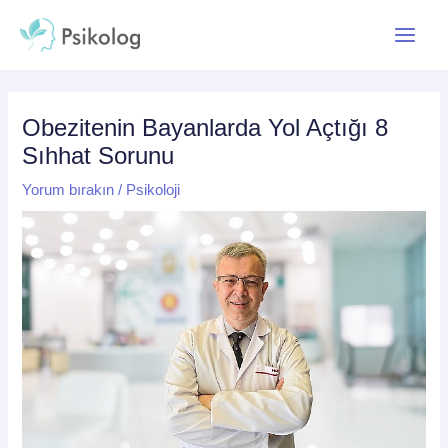
İçeriğe
Yazı
Main
atla
dolaşımı
Menu
Obezitenin Bayanlarda Yol Açtığı 8
Sıhhat Sorunu
Yorum bırakın
/
Psikoloji