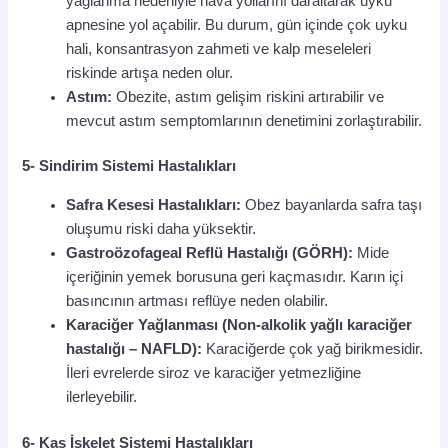
yağlanma nedeniyle hava yollarını daraltarak uyku
apnesine yol açabilir. Bu durum, gün içinde çok uyku
hali, konsantrasyon zahmeti ve kalp meseleleri
riskinde artışa neden olur.
Astım:
Obezite, astım gelişim riskini artırabilir ve
mevcut astım semptomlarının denetimini zorlaştırabilir.
5- Sindirim Sistemi Hastalıkları
Safra Kesesi Hastalıkları:
Obez bayanlarda safra taşı
oluşumu riski daha yüksektir.
Gastroözofageal Reflü Hastalığı (GÖRH):
Mide
içeriğinin yemek borusuna geri kaçmasıdır. Karın içi
basıncının artması reflüye neden olabilir.
Karaciğer Yağlanması (Non-alkolik yağlı karaciğer
hastalığı – NAFLD):
Karaciğerde çok yağ birikmesidir.
İleri evrelerde siroz ve karaciğer yetmezliğine
ilerleyebilir.
6- Kas İskelet Sistemi Hastalıkları