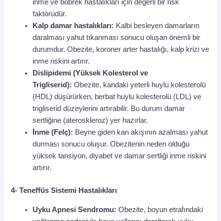
inme ve böbrek hastalıkları için değerli bir risk
faktörüdür.
Kalp damar hastalıkları:
Kalbi besleyen damarların
daralması yahut tıkanması sonucu oluşan önemli bir
durumdur. Obezite, koroner arter hastalığı, kalp krizi ve
inme riskini artırır.
Dislipidemi (Yüksek Kolesterol ve
Trigliserid):
Obezite, kandaki yeterli huylu kolesterolü
(HDL) düşürürken, berbat huylu kolesterolü (LDL) ve
trigliserid düzeylerini artırabilir. Bu durum damar
sertliğine (ateroskleroz) yer hazırlar.
İnme (Felç):
Beyne giden kan akışının azalması yahut
durması sonucu oluşur. Obezitenin neden olduğu
yüksek tansiyon, diyabet ve damar sertliği inme riskini
artırır.
4- Teneffüs Sistemi Hastalıkları
Uyku Apnesi Sendromu:
Obezite, boyun etrafındaki