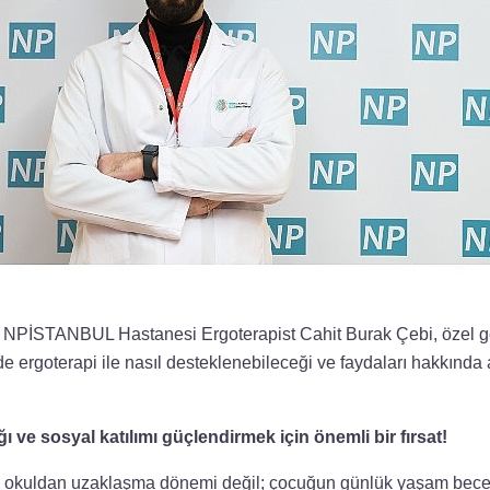
i NPİSTANBUL Hastanesi Ergoterapist Cahit Burak Çebi, özel g
nde ergoterapi ile nasıl desteklenebileceği ve faydaları hakkında
ığı ve sosyal katılımı güçlendirmek için önemli bir fırsat!
zca okuldan uzaklaşma dönemi değil; çocuğun günlük yaşam beceri