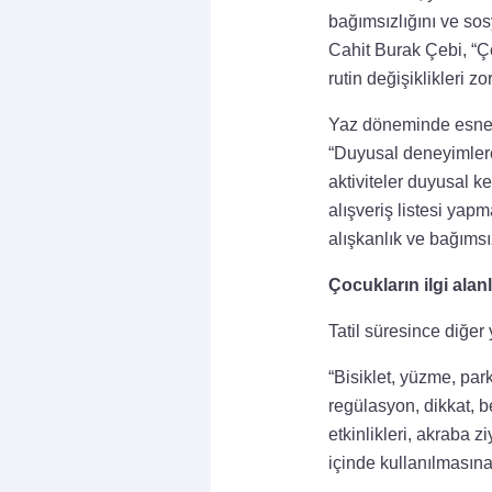
bağımsızlığını ve sos
Cahit Burak Çebi, “Ço
rutin değişiklikleri zor
Yaz döneminde esnek 
“Duyusal deneyimlere 
aktiviteler duyusal k
alışveriş listesi yapm
alışkanlık ve bağımsı
Çocukların ilgi alan
Tatil süresince diğer
“Bisiklet, yüzme, par
regülasyon, dikkat, b
etkinlikleri, akraba z
içinde kullanılmasına 