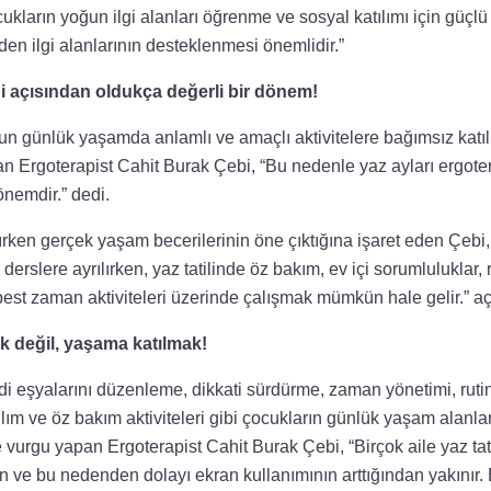
ukların yoğun ilgi alanları öğrenme ve sosyal katılımı için güçlü
en ilgi alanlarının desteklenmesi önemlidir.”
pi açısından oldukça değerli bir dönem!
un günlük yaşamda anlamlı ve amaçlı aktivitelere bağımsız katı
tan Ergoterapist Cahit Burak Çebi, “Bu nedenle yaz ayları ergote
önemdir.” dedi.
rken gerçek yaşam becerilerinin öne çıktığına işaret eden Çeb
rslere ayrılırken, yaz tatilinde öz bakım, ev içi sorumluluklar, ru
best zaman aktiviteleri üzerinde çalışmak mümkün hale gelir.” aç
değil, yaşama katılmak!
di eşyalarını düzenleme, dikkati sürdürme, zaman yönetimi, rutin 
lım ve öz bakım aktiviteleri gibi çocukların günlük yaşam alanla
vurgu yapan Ergoterapist Cahit Burak Çebi, “Birçok aile yaz tat
an ve bu nedenden dolayı ekran kullanımının arttığından yakınır.