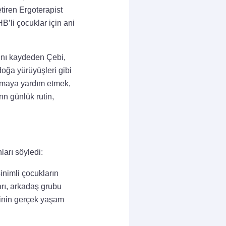
etiren Ergoterapist
’li çocuklar için ani
ını kaydeden Çebi,
doğa yürüyüşleri gibi
rlamaya yardım etmek,
ın günlük rutin,
ları söyledi:
sinimli çocukların
arı, arkadaş grubu
lerinin gerçek yaşam