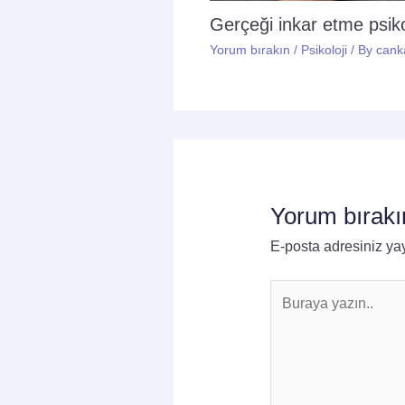
Gerçeği inkar etme psikol
Yorum bırakın
/
Psikoloji
/ By
cank
Yorum bırakı
E-posta adresiniz y
Buraya
yazın..