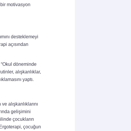
 bir motivasyon
lımını desteklemeyi
rapi açısından
i, “Okul döneminde
tinler, alışkanlıklar,
ıklamasını yaptı.
ve alışkanlıklarını
rında gelişimini
ilinde çocukların
 Ergoterapi, çocuğun