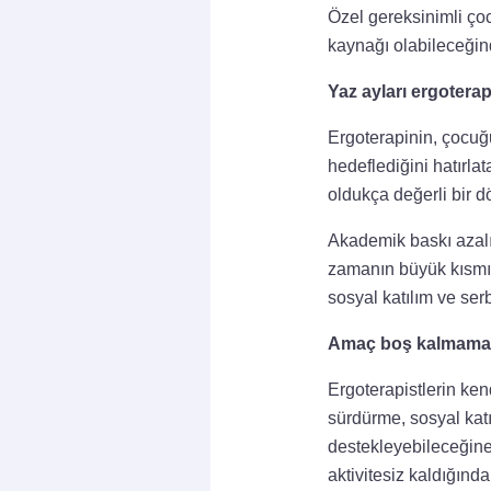
Özel gereksinimli çoc
kaynağı olabileceğind
Yaz ayları ergotera
Ergoterapinin, çocuğ
hedeflediğini hatırla
oldukça değerli bir d
Akademik baskı azalı
zamanın büyük kısmı de
sosyal katılım ve ser
Amaç boş kalmamak 
Ergoterapistlerin ken
sürdürme, sosyal katı
destekleyebileceğine 
aktivitesiz kaldığınd