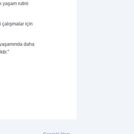
k yaşam rutini
 çalışmalar için
di yaşamında daha
tir.”