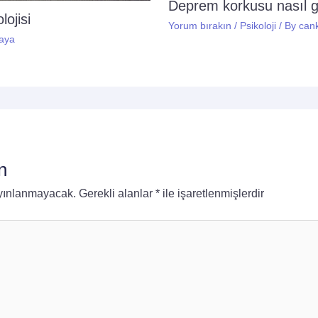
Deprem korkusu nasıl 
ojisi
Yorum bırakın
/
Psikoloji
/ By
can
aya
n
ayınlanmayacak.
Gerekli alanlar
*
ile işaretlenmişlerdir