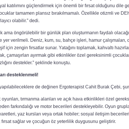
yal katılımını güçlendirmek için önemli bir fırsat olduğunu dile g
cuklar tamamen plansız bırakılmamalı. Özellikle otizmli ve DEHB
layıcı olabilir.” dedi.
ama öngörülebilir bir günlük plan oluşturmanın faydalı olacağ
yer verilmeli. Deniz, kum, su, bahçe işleri, hamur çalışmaları, 
eşif için zengin fırsatlar sunar. Yatağını toplamak, kahvaltı hazı
ak, çamaşırları ayırmak gibi etkinlikler özel gereksinimli çocuklar
zlığını destekler.” şeklinde konuştu.
ları desteklenmeli!
 yapılabileceklere de değinen Ergoterapist Cahit Burak Çebi, şun
k oyunları, tırmanma alanları ve açık hava etkinlikleri özel gerek
eden farkındalığı ve motor becerileri destekleyebilir. Oyun grupl
iyaretleri, yaz kursları veya ortak hobiler; sosyal iletişim beceri
fırsat sağlar ve çocuğun öz yeterlilik duygusunu geliştirir.