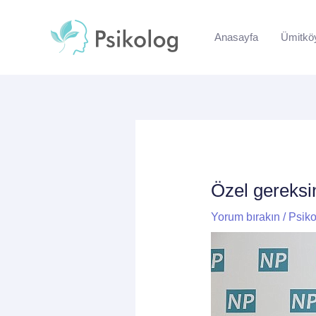
İçeriğe
Yazı
atla
dolaşımı
Anasayfa
Ümitkö
Özel gereksini
Yorum bırakın
/
Psiko