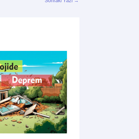
Sonraki Yazı
→