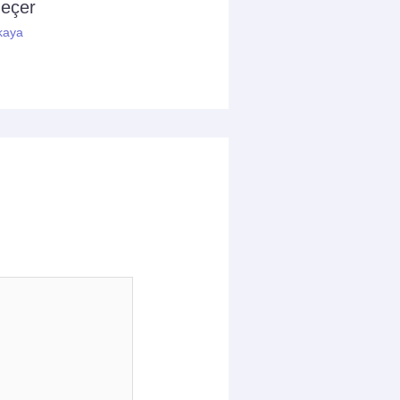
geçer
kaya