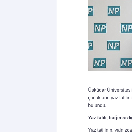
Üsküdar Üniversites
çocukların yaz tatili
bulundu.
Yaz tatili, bağımsızl
Yaz tatilinin, yalnı