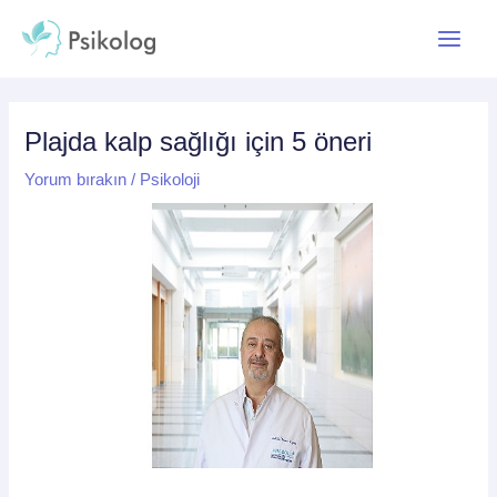
İçeriğe
Yazı
Main
atla
dolaşımı
Menu
Plajda kalp sağlığı için 5 öneri
Yorum bırakın
/
Psikoloji