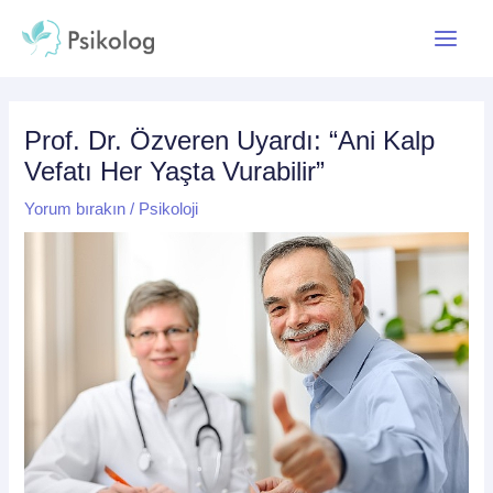
İçeriğe
Yazı
Main
atla
dolaşımı
Menu
Prof. Dr. Özveren Uyardı: “Ani Kalp
Vefatı Her Yaşta Vurabilir”
Yorum bırakın
/
Psikoloji