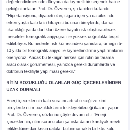
değerlendirilmesinde dünyada da kıymetli bir seçenek haline
geldiğini anlatan Prof. Dr. Özveren, şu tabirleri kullandı:
“Hipertansiyonu, diyabeti olan, sigara içen ya da ailesinde
erken yaşta kalp krizi hikayesi bulunan bireylerde; damar
tıkanıklığı ya da darlıkları üzere hayati risk oluşturabilecek
meseleler tomografik anjiyografi ile yüksek doğrulukla tespit
edilebiliyor. Bu nedenle risk kümesindeki şahıslara, örneğin 5-
10 yılda bir tomografik anjiyo ile kıymetlendirme yaptırmalarını
öneriyoruz. Ancak bu tekniğin herkes için rutin bir tarama
aracı olarak görülmemesi, yalnızca gerekli durumlarda ve
doktorun teklifiyle yapılması gerekir.”
RİTİM BOZUKLUĞU OLANLAR GÜÇ İÇECEKLERİNDEN
UZAK DURMALI
Enerji içeceklerinin kalp suratını artırabileceği ve kimi
bireylerde ritim bozukluklarını tetikleyebileceği ikazını yapan
Prof. Dr. Özveren, sözlerine şöyle devam etti: “Enerji
içeceklerinin, ritim sorunu olan şahıslarda ani kardiyak mevti
tetiklediğine dair kesin datalar bulunmamakla birlikte; kalp