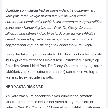
Özellikle son yıllarda hadise sayısında artış gözlenen, ani
kardiyak vefat, yaygın bilinen ismiyle ani kalp vefatı
durumunun birçok vakit hiçbir belirti vermeden gerçekleştiğine
işaret eden Kardiyoloji Uzmanı Prof. Dr. Olcay Özveren,
bilhassa risk kümesindeki bireylerde kalp damar sıhhatini
detaylı biçimde kıymetlendirmek için koroner tomografik
anjiyografinin kıymetli bir seçenek olduğuna vurgu yaptı.
Son yıllardaki artış oranlarıyla birlikte dikkat çeken bu tabloyla
ilgili bilgi veren Yeditepe Üniversitesi Hastaneleri, Kardiyoloji
Anabilim Kısmı Lideri Prof. Dr. Olcay Özveren, ortaya çıkaran
faktörleri, yaş kümelerine nazaran değişen riskleri ve hayat
kurtarabilecek tedbirleri anlattı.
HER YAŞTA RİSK VAR
Ani kardiyak ölüm nedenlerinin yaş kümelerine nazaran
farklılık göstermekle birlikte her yaşta risk yaratabildiğini
anlatan Prof. Dr. Özveren, “35 yaş altında çoklukla doğuştan