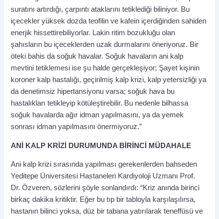
suratını artırdığı, çarpıntı ataklarını tetiklediği biliniyor. Bu
içecekler yüksek dozda teofilin ve kafein içerdiğinden sahiden
enerjik hissettirebiliyorlar. Lakin ritim bozukluğu olan
şahısların bu içeceklerden uzak durmalarını öneriyoruz. Bir
öteki bahis da soğuk havalar. Soğuk havaların ani kalp
mevtini tetiklemesi ise şu halde gerçekleşiyor; Şayet kişinin
koroner kalp hastalığı, geçirilmiş kalp krizi, kalp yetersizliği ya
da denetimsiz hipertansiyonu varsa; soğuk hava bu
hastalıkları tetikleyip kötüleştirebilir. Bu nedenle bilhassa
soğuk havalarda ağır idman yapılmasını, ya da yemek
sonrası idman yapılmasını önermiyoruz.”
ANİ KALP KRİZİ DURUMUNDA BİRİNCİ MÜDAHALE
Ani kalp krizi sırasında yapılması gerekenlerden bahseden
Yeditepe Üniversitesi Hastaneleri Kardiyoloji Uzmanı Prof.
Dr. Özveren, sözlerini şöyle sonlandırdı: “Kriz anında birinci
birkaç dakika kritiktir. Eğer bu tıp bir tabloyla karşılaşılırsa,
hastanın bilinci yoksa, düz bir tabana yatırılarak teneffüsü ve