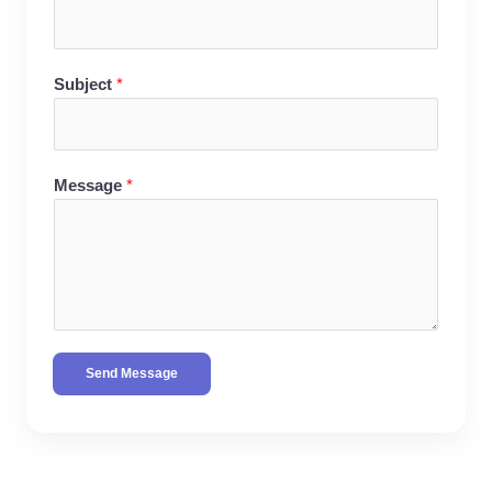
Subject
*
Message
*
Send Message