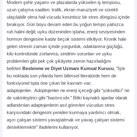
Modern şehir yaşamı ve plazalarda yükselen iş temposu,
uzun çalışma saatleri, trafik, ekran maruziyeti ve sürekli
ulaşılabilir olma hali vücudu kesintisiz bir stres döngüsü içinde
bırakıyor. Gün boyu devam eden bu yoğun tempo yalnızca
ruh halini değil; uyku düzeninden iştaha, enerji seviyesinden
hormon dengesine kadar birçok sistemi etkiliyor. Kronik hale
gelen stresin zaman içinde yorgunluk, odaklanma güçlüğü,
kilo kontrolünde zorlanma, sindirim sorunları ve uyku
problemleri gibi pek çok şikâyete zemin hazırladığını
belirten
Beslenme ve Diyet Uzmanı Kumsal Kurucu
, “İşte
bu noktada son yıllarda hem bilimsel literatürde hem de
fonksiyonel tıpta öne çıkan bir kavram var;
adaptojenler.
Adoptojenler ne enerji içeceği gibi “yükseltici” ne
de sakinleştirici gibi “bastırıcıdır.” Bitki kaynaklı ajanlar olarak
adlandırılan adaptojenlerin asıl görevleri vücudun stres
karşısındaki dengesini yeniden kurmaya yardımcı olmak,
aşırı çalışan sistemi yavaşlatmak ve yavaş çalışan sistemi
desteklemektir” ifadelerini kullanıyor.