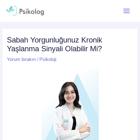
İçeriğe
Yazı
Main
atla
dolaşımı
Menu
Sabah Yorgunluğunuz Kronik
Yaşlanma Sinyali Olabilir Mi?
Yorum bırakın
/
Psikoloji