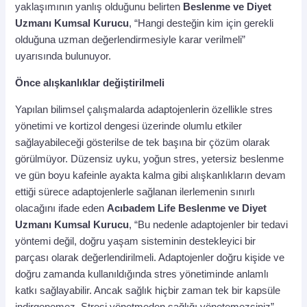
yaklaşımının yanlış olduğunu belirten
Beslenme ve Diyet
Uzmanı Kumsal Kurucu
, “Hangi desteğin kim için gerekli
olduğuna uzman değerlendirmesiyle karar verilmeli”
uyarısında bulunuyor.
Önce alışkanlıklar değiştirilmeli
Yapılan bilimsel çalışmalarda adaptojenlerin özellikle stres
yönetimi ve kortizol dengesi üzerinde olumlu etkiler
sağlayabileceği gösterilse de tek başına bir çözüm olarak
görülmüyor. Düzensiz uyku, yoğun stres, yetersiz beslenme
ve gün boyu kafeinle ayakta kalma gibi alışkanlıkların devam
ettiği sürece adaptojenlerle sağlanan ilerlemenin sınırlı
olacağını ifade eden
Acıbadem Life Beslenme ve Diyet
Uzmanı Kumsal Kurucu
, “Bu nedenle adaptojenler bir tedavi
yöntemi değil, doğru yaşam sisteminin destekleyici bir
parçası olarak değerlendirilmeli. Adaptojenler doğru kişide ve
doğru zamanda kullanıldığında stres yönetiminde anlamlı
katkı sağlayabilir. Ancak sağlık hiçbir zaman tek bir kapsüle
indirgenemez. Stresi yönetmeden sağlığı yönetemezsiniz”