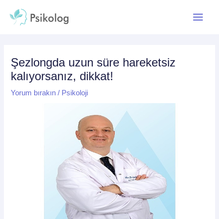
İçeriğe
Yazı
Main
atla
dolaşımı
Menu
Şezlongda uzun süre hareketsiz
kalıyorsanız, dikkat!
Yorum bırakın
/
Psikoloji