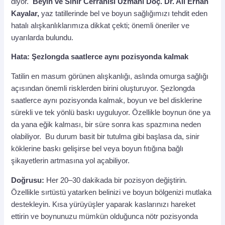
diyor.
Beyin ve Sinir Cerrahisi Uzmanı Doç. Dr. Ali Erhan
Kayalar,
yaz
tatillerinde bel ve boyun sağlığımızı tehdit eden
hatalı alışkanlıklarımıza dikkat çekti; önemli öneriler ve
uyarılarda bulundu.
Hata: Şezlongda saatlerce aynı pozisyonda kalmak
Tatilin en masum görünen alışkanlığı, aslında omurga sağlığı
açısından önemli risklerden birini oluşturuyor. Şezlongda
saatlerce aynı pozisyonda kalmak, boyun ve bel disklerine
sürekli ve tek yönlü baskı uyguluyor. Özellikle boynun öne ya
da yana eğik kalması, bir süre sonra kas spazmına neden
olabiliyor. Bu durum basit bir tutulma gibi başlasa da, sinir
köklerine baskı gelişirse bel veya boyun fıtığına bağlı
şikayetlerin artmasına yol açabiliyor.
Doğrusu:
Her 20–30 dakikada bir pozisyon değiştirin.
Özellikle sırtüstü yatarken belinizi ve boyun bölgenizi mutlaka
destekleyin. Kısa yürüyüşler yaparak kaslarınızı hareket
ettirin ve boynunuzu mümkün olduğunca nötr pozisyonda