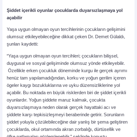
Şiddet içerikli oyunlar çocuklarda duyarsızlaşmaya yol
açabilir
Yaşa uygun olmayan oyun tercihlerinin çocukların gelişimini
olumsuz etkileyebileceğine dikkat çeken Dr. Demet Gülaldı,
şunları kaydetti:
“Yaşa uygun olmayan oyun tercihleri; çocukların bilişsel,
duygusal ve sosyal gelişiminde olumsuz yönde etkileyebilir.
Özellikle erken çocukluk döneminde kurgu ile gerçek ayrımı
henüz tam yapılamadığından, korku ve yoğun gerilim içeren
ögeler kaygı bozukluklarına ve uyku düzensizliklerine yol
açabilir. Bu noktada en büyük risklerden biri de şiddet içerikli
oyunlardır. Yoğun şiddete maruz kalmak, çocukta
duyarsızlaşmaya neden olarak gerçek hayattaki acı ve
şiddete karşı tepkisizleşmeyi beraberinde getirir. Sorunların
şiddet yoluyla çözülebileceğine dair yanlış bir şema geliştiren
çocuklarda, okul ortamında akran zorbalığı, dürtüsellik ve
öfke patlamaları gözlemlenebilir.” şeklinde konuştu.