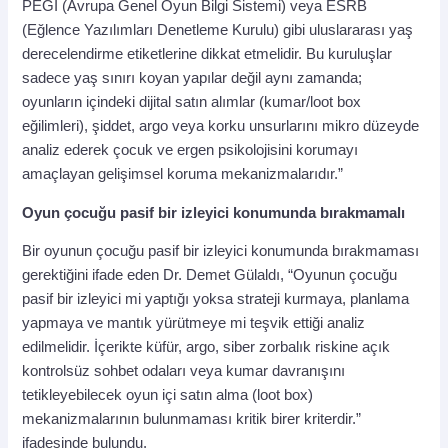
PEGI (Avrupa Genel Oyun Bilgi Sistemi) veya ESRB
(Eğlence Yazılımları Denetleme Kurulu) gibi uluslararası yaş
derecelendirme etiketlerine dikkat etmelidir. Bu kuruluşlar
sadece yaş sınırı koyan yapılar değil aynı zamanda;
oyunların içindeki dijital satın alımlar (kumar/loot box
eğilimleri), şiddet, argo veya korku unsurlarını mikro düzeyde
analiz ederek çocuk ve ergen psikolojisini korumayı
amaçlayan gelişimsel koruma mekanizmalarıdır.”
Oyun çocuğu pasif bir izleyici konumunda bırakmamalı
Bir oyunun çocuğu pasif bir izleyici konumunda bırakmaması
gerektiğini ifade eden Dr. Demet Gülaldı, “Oyunun çocuğu
pasif bir izleyici mi yaptığı yoksa strateji kurmaya, planlama
yapmaya ve mantık yürütmeye mi teşvik ettiği analiz
edilmelidir. İçerikte küfür, argo, siber zorbalık riskine açık
kontrolsüz sohbet odaları veya kumar davranışını
tetikleyebilecek oyun içi satın alma (loot box)
mekanizmalarının bulunmaması kritik birer kriterdir.”
ifadesinde bulundu.