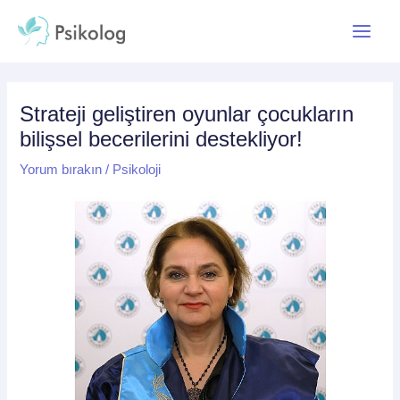
İçeriğe
Yazı
Main
atla
dolaşımı
Menu
Strateji geliştiren oyunlar çocukların
bilişsel becerilerini destekliyor!
Yorum bırakın
/
Psikoloji