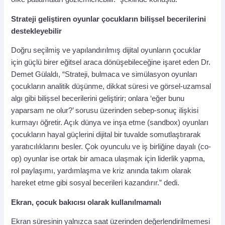
Strateji geliştiren oyunlar çocukların bilişsel becerilerini
destekleyebilir
Doğru seçilmiş ve yapılandırılmış dijital oyunların çocuklar
için güçlü birer eğitsel araca dönüşebileceğine işaret eden Dr.
Demet Gülaldı, “Strateji, bulmaca ve simülasyon oyunları
çocukların analitik düşünme, dikkat süresi ve görsel-uzamsal
algı gibi bilişsel becerilerini geliştirir; onlara ‘eğer bunu
yaparsam ne olur?’ sorusu üzerinden sebep-sonuç ilişkisi
kurmayı öğretir. Açık dünya ve inşa etme (sandbox) oyunları
çocukların hayal güçlerini dijital bir tuvalde somutlaştırarak
yaratıcılıklarını besler. Çok oyunculu ve iş birliğine dayalı (co-
op) oyunlar ise ortak bir amaca ulaşmak için liderlik yapma,
rol paylaşımı, yardımlaşma ve kriz anında takım olarak
hareket etme gibi sosyal becerileri kazandırır.” dedi.
Ekran, çocuk bakıcısı olarak kullanılmamalı
Ekran süresinin yalnızca saat üzerinden değerlendirilmemesi