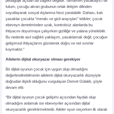
pedagojik açıdan da sağlıklı değildir. Tamamen yasaklayıcı bir
tutum, çocuğu akran grubunun ortak iletişim dilinden
soyutlayarak sosyal dışlanma hissi yaratabilir. Dahası, katı
yasaklar çocukta “merakı ve gizli arayışları” tetikler; çocuk
ebeveyn denetiminden uzak, kontrolsüz alanlarda bu
ihtiyacını doyurmaya çalışırken gizliliğe ve yalana yönelebilir.
Bu nedenle asıl sağlıklı yaklaşım, yasaklamak değil, çocuğun
gelişimsel ihtiyaçlarını gözeterek doğru ve net sınırlar
koymaktır.”
Ailelerin dijital okuryazar olması gerekiyor
Bir dijital oyunun çocuk için uygun olup olmadığını
değerlendirebilmenin ailelerin dijital okuryazarlık düzeyiyle
doğrudan ilişkili olduğunu vurgulayan Demet Gülaldı, şöyle
devam etti:
“Bir dijital oyunun çocuk gelişimi açısından faydalı olup
olmadığını anlamak ise ebeveynler açısından dijital
okuryazarlık gerektirmektedir. Aileler oyun seçerken ilk olarak