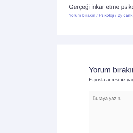
Gerçeği inkar etme psikol
Yorum bırakın
/
Psikoloji
/ By
cank
Yorum bırakı
E-posta adresiniz y
Buraya
yazın..