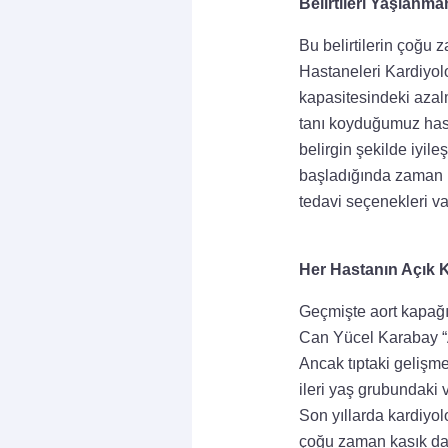
Belirtileri Yaşlan
Bu belirtilerin çoğu
Hastaneleri Kardiyol
kapasitesindeki azalma
tanı koyduğumuz hast
belirgin şekilde iyile
başladığında zaman 
tedavi seçenekleri va
Her Hastanın Açık K
Geçmişte aort kapağı 
Can Yücel Karabay “A
Ancak tıptaki gelişme
ileri yaş grubundaki 
Son yıllarda kardiyol
çoğu zaman kasık dama