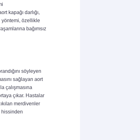
mi
ort kapağı darlığı,
 yöntemi, özellikle
 yaşamlarına bağımsız
prandığını söyleyen
masını sağlayan aort
zla çalışmasına
ortaya çıkar. Hastalar
ıkılan merdivenler
ı hissinden