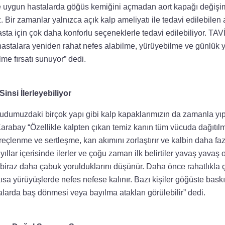
e uygun hastalarda göğüs kemiğini açmadan aort kapağı değişi
. Bir zamanlar yalnızca açık kalp ameliyatı ile tedavi edilebilen a
a için çok daha konforlu seçeneklerle tedavi edilebiliyor. TAVİ
 hastalara yeniden rahat nefes alabilme, yürüyebilme ve günlük
me fırsatı sunuyor” dedi.
insi İlerleyebiliyor
vücudumuzdaki birçok yapı gibi kalp kapaklarımızın da zamanla yı
Karabay “Özellikle kalpten çıkan temiz kanın tüm vücuda dağıtıl
eçlenme ve sertleşme, kan akımını zorlaştırır ve kalbin daha fa
ıllar içerisinde ilerler ve çoğu zaman ilk belirtiler yavaş yavaş 
biraz daha çabuk yorulduklarını düşünür. Daha önce rahatlıkla ç
ısa yürüyüşlerde nefes nefese kalınır. Bazı kişiler göğüste bask
alarda baş dönmesi veya bayılma atakları görülebilir” dedi.