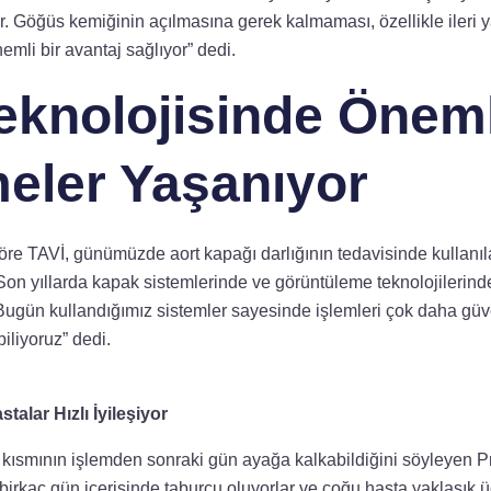
iyor. Göğüs kemiğinin açılmasına gerek kalmaması, özellikle ileri
emli bir avantaj sağlıyor” dedi.
eknolojisinde Öneml
eler Yaşanıyor
göre TAVİ, günümüzde aort kapağı darlığının tedavisinde kullanı
 “Son yıllarda kapak sistemlerinde ve görüntüleme teknolojilerin
Bugün kullandığımız sistemler sayesinde işlemleri çok daha güve
iliyoruz” dedi.
alar Hızlı İyileşiyor
r kısmının işlemden sonraki gün ayağa kalkabildiğini söyleyen P
birkaç gün içerisinde taburcu oluyorlar ve çoğu hasta yaklaşık 