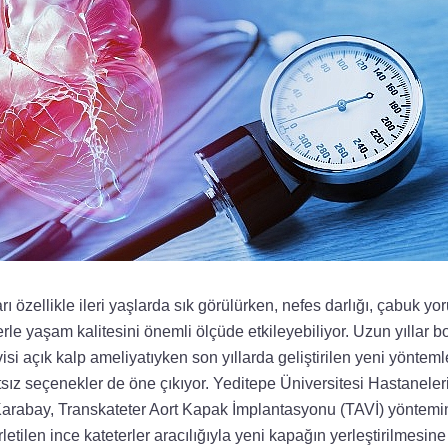
ı özellikle ileri yaşlarda sık görülürken, nefes darlığı, çabuk yo
erle yaşam kalitesini önemli ölçüde etkileyebiliyor. Uzun yıllar 
visi açık kalp ameliyatıyken son yıllarda geliştirilen yeni yönte
tsız seçenekler de öne çıkıyor. Yeditepe Üniversitesi Hastanele
Karabay, Transkateter Aort Kapak İmplantasyonu (TAVİ) yöntem
etilen ince kateterler aracılığıyla yeni kapağın yerleştirilmesine