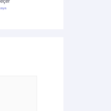
geçer
kaya