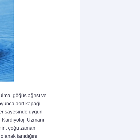
rulma, göğüs ağrısı ve
boyunca aort kapağı
mler sayesinde uygun
ri Kardiyoloji Uzmanı
inin, çoğu zaman
 olanak tanıdığını