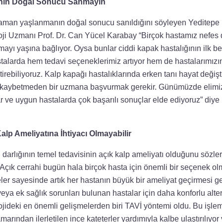
manın Doğal Sonucu Sanmayın
 zaman yaşlanmanın doğal sonucu sanıldığını söyleyen Yeditepe 
oji Uzmanı Prof. Dr. Can Yücel Karabay “Birçok hastamız nefes d
yı yaşına bağlıyor. Oysa bunlar ciddi kapak hastalığının ilk belir
alarda hem tedavi seçeneklerimiz artıyor hem de hastalarımızın
ştirebiliyoruz. Kalp kapağı hastalıklarında erken tanı hayat değişti
kaybetmeden bir uzmana başvurmak gerekir. Günümüzde elimizd
r ve uygun hastalarda çok başarılı sonuçlar elde ediyoruz” diye
alp Ameliyatına İhtiyacı Olmayabilir
darlığının temel tedavisinin açık kalp ameliyatı olduğunu sözler
çık cerrahi bugün hala birçok hasta için önemli bir seçenek o
ler sayesinde artık her hastanın büyük bir ameliyat geçirmesi ge
veya ek sağlık sorunları bulunan hastalar için daha konforlu alter
ojideki en önemli gelişmelerden biri TAVİ yöntemi oldu. Bu işle
rından ilerletilen ince kateterler yardımıyla kalbe ulaştırılıyor 