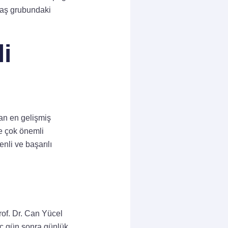
 yaş grubundaki
i
lan en gelişmiş
de çok önemli
nli ve başarılı
rof. Dr. Can Yücel
üç gün sonra günlük