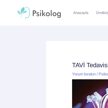
İçeriğe
Yazı
atla
dolaşımı
Anasayfa
Ümitkö
TAVİ Tedavis
Yorum bırakın
/
Psiko