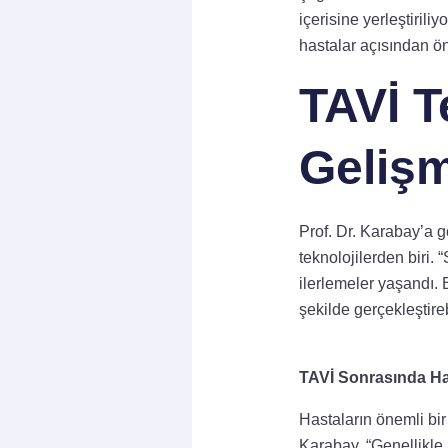
içerisine yerleştiril
hastalar açısından ön
TAVİ T
Gelişm
Prof. Dr. Karabay’a 
teknolojilerden biri.
ilerlemeler yaşandı. 
şekilde gerçekleştireb
TAVİ Sonrasında Hast
Hastaların önemli bi
Karabay, “Genellikle 