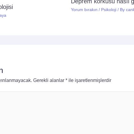
Deprem korkusu nasıl 
ojisi
Yorum bırakın
/
Psikoloji
/ By
can
aya
n
ayınlanmayacak.
Gerekli alanlar
*
ile işaretlenmişlerdir