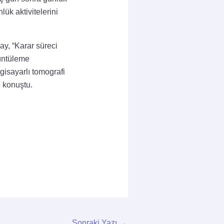
ük aktivitelerini
ay, “Karar süreci
rüntüleme
lgisayarlı tomografi
e konuştu.
Sonraki Yazı
→