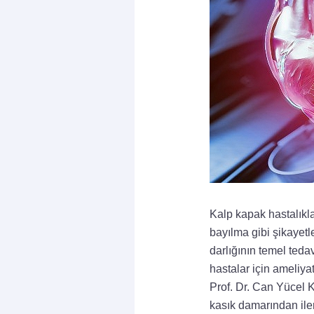
Kalp kapak hastalıklar
bayılma gibi şikayetl
darlığının temel teda
hastalar için ameliya
Prof. Dr. Can Yücel 
kasık damarından ilerl