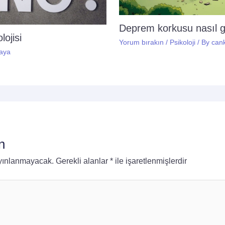
Deprem korkusu nasıl 
ojisi
Yorum bırakın
/
Psikoloji
/ By
can
aya
n
ayınlanmayacak.
Gerekli alanlar
*
ile işaretlenmişlerdir