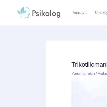
İçeriğe
Yazı
atla
dolaşımı
Anasayfa
Ümitkö
Trikotilloman
Yorum bırakın
/
Psiko