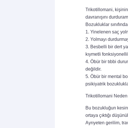
Trikotillomani, kişini
davranışını durduram
Bozukluklar sınıfında 
1. Yinelenen saç yolm
2. Yolmayı durdurmaya
3. Besbelli bir dert 
kıymetli fonksiyonell
4. Öbür bir tıbbi duru
değildir.
5. Öbür bir mental b
psikiyatrik bozuklukla
Trikotillomani Neden
Bu bozukluğun kesin n
ortaya çıktığı düşünül
Ayrıyeten gerilim, tra