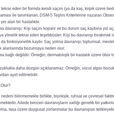
n tekrar eden bir formda kendi saçını (ya da kaş, kirpik üzere bed
aması ile tanımlanan, DSM-5 Teşhis Kriterlerine nazaran Obses
yer alan bir hastalıktır.
a davranışı: Kişi saçını koparır ve bu durum saç kaybına yol aç
 yönelik tekrar eden teşebbüsler: Kişi bu davranışı bırakmak is
ya da fonksiyonellik kaybı: Saç yolma davranışı, toplumsal, mesle
ik alanlarında bozulmaya neden olur.
ma bağlı değildir: Örneğin, dermatolojik bir hastalık üzere öbür b
ozuklukla daha düzgün açıklanamaz: Örneğin, vücut algısı bozuk
rdan ayırt edilmelidir.
 Olur?
edeni bilinmemekle birlikte, biyolojik, ruhsal ve çevresel faktör
mektedir. Ailede benzeri davranışların varlığı genetik bir yatkınlığ
vma, tasa üzere duygusal zorlanmalar bu davranışları tetikleyebilir