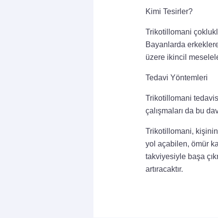
Kimi Tesirler?
Trikotillomani çoklukl
Bayanlarda erkeklere
üzere ikincil meselele
Tedavi Yöntemleri
Trikotillomani tedavi
çalışmaları da bu dav
Trikotillomani, kişi
yol açabilen, ömür ka
takviyesiyle başa çı
artıracaktır.