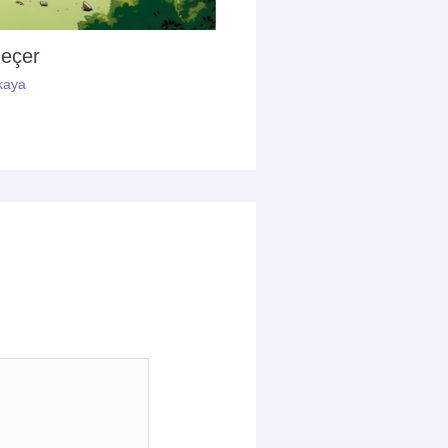
geçer
kaya