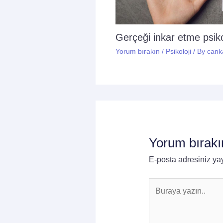
Gerçeği inkar etme psikol
Yorum bırakın
/
Psikoloji
/ By
cank
Yorum bırakı
E-posta adresiniz y
Buraya
yazın..