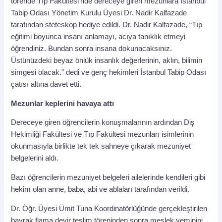
törende Tıp Fakültesi’nde dereceye giren mezunlara İstanbul
Tabip Odası Yönetim Kurulu Üyesi Dr. Nadir Kalfazade
tarafından steteskop hediye edildi. Dr. Nadir Kalfazade, “Tıp
eğitimi boyunca insanı anlamayı, acıya tanıklık etmeyi
öğrendiniz. Bundan sonra insana dokunacaksınız.
Üstünüzdeki beyaz önlük insanlık değerlerinin, aklın, bilimin
simgesi olacak.” dedi ve genç hekimleri İstanbul Tabip Odası
çatısı altına davet etti.
Mezunlar keplerini havaya attı
Dereceye giren öğrencilerin konuşmalarının ardından Diş
Hekimliği Fakültesi ve Tıp Fakültesi mezunları isimlerinin
okunmasıyla birlikte tek tek sahneye çıkarak mezuniyet
belgelerini aldı.
Bazı öğrencilerin mezuniyet belgeleri ailelerinde kendileri gibi
hekim olan anne, baba, abi ve ablaları tarafından verildi.
Dr. Öğr. Üyesi Ümit Tuna Koordinatörlüğünde gerçekleştirilen
bayrak flama devir teslim töreninden sonra meslek yeminini