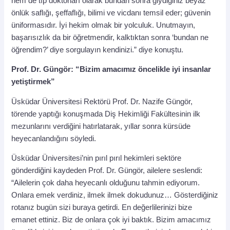
hem de tıp doktorları olarak bundan sonra giydiğiniz beyaz
önlük saflığı, şeffaflığı, bilimi ve vicdanı temsil eder; güvenin
üniformasıdır. İyi hekim olmak bir yolculuk. Unutmayın,
başarısızlık da bir öğretmendir, kalktıktan sonra ‘bundan ne
öğrendim?’ diye sorgulayın kendinizi.” diye konuştu.
Prof. Dr. Güngör: “Bizim amacımız öncelikle iyi insanlar
yetiştirmek”
Üsküdar Üniversitesi Rektörü Prof. Dr. Nazife Güngör,
törende yaptığı konuşmada Diş Hekimliği Fakültesinin ilk
mezunlarını verdiğini hatırlatarak, yıllar sonra kürsüde
heyecanlandığını söyledi.
Üsküdar Üniversitesi’nin pırıl pırıl hekimleri sektöre
gönderdiğini kaydeden Prof. Dr. Güngör, ailelere seslendi:
“Ailelerin çok daha heyecanlı olduğunu tahmin ediyorum.
Onlara emek verdiniz, ilmek ilmek dokudunuz… Gösterdiğiniz
rotanız bugün sizi buraya getirdi. En değerlilerinizi bize
emanet ettiniz. Biz de onlara çok iyi baktık. Bizim amacımız