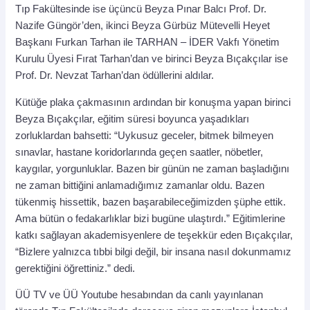
Tıp Fakültesinde ise üçüncü Beyza Pınar Balcı Prof. Dr.
Nazife Güngör’den, ikinci Beyza Gürbüz Mütevelli Heyet
Başkanı Furkan Tarhan ile TARHAN – İDER Vakfı Yönetim
Kurulu Üyesi Fırat Tarhan’dan ve birinci Beyza Bıçakçılar ise
Prof. Dr. Nevzat Tarhan’dan ödüllerini aldılar.
Kütüğe plaka çakmasının ardından bir konuşma yapan birinci
Beyza Bıçakçılar, eğitim süresi boyunca yaşadıkları
zorluklardan bahsetti: “Uykusuz geceler, bitmek bilmeyen
sınavlar, hastane koridorlarında geçen saatler, nöbetler,
kaygılar, yorgunluklar. Bazen bir günün ne zaman başladığını
ne zaman bittiğini anlamadığımız zamanlar oldu. Bazen
tükenmiş hissettik, bazen başarabileceğimizden şüphe ettik.
Ama bütün o fedakarlıklar bizi bugüne ulaştırdı.” Eğitimlerine
katkı sağlayan akademisyenlere de teşekkür eden Bıçakçılar,
“Bizlere yalnızca tıbbi bilgi değil, bir insana nasıl dokunmamız
gerektiğini öğrettiniz.” dedi.
ÜÜ TV ve ÜÜ Youtube hesabından da canlı yayınlanan