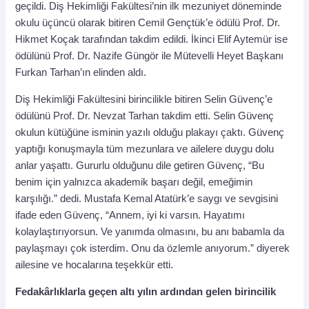
geçildi. Diş Hekimliği Fakültesi’nin ilk mezuniyet döneminde
okulu üçüncü olarak bitiren Cemil Gençtük’e ödülü Prof. Dr.
Hikmet Koçak tarafından takdim edildi. İkinci Elif Aytemür ise
ödülünü Prof. Dr. Nazife Güngör ile Mütevelli Heyet Başkanı
Furkan Tarhan’ın elinden aldı.
Diş Hekimliği Fakültesini birincilikle bitiren Selin Güvenç’e
ödülünü Prof. Dr. Nevzat Tarhan takdim etti. Selin Güvenç
okulun kütüğüne isminin yazılı olduğu plakayı çaktı. Güvenç
yaptığı konuşmayla tüm mezunlara ve ailelere duygu dolu
anlar yaşattı. Gururlu olduğunu dile getiren Güvenç, “Bu
benim için yalnızca akademik başarı değil, emeğimin
karşılığı.” dedi. Mustafa Kemal Atatürk’e saygı ve sevgisini
ifade eden Güvenç, “Annem, iyi ki varsın. Hayatımı
kolaylaştırıyorsun. Ve yanımda olmasını, bu anı babamla da
paylaşmayı çok isterdim. Onu da özlemle anıyorum.” diyerek
ailesine ve hocalarına teşekkür etti.
Fedakârlıklarla geçen altı yılın ardından gelen birincilik