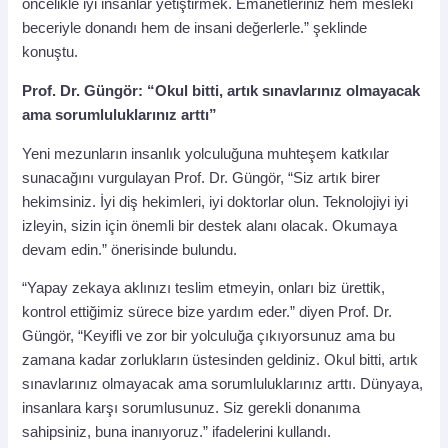
öncelikle iyi insanlar yetiştirmek. Emanetleriniz hem mesleki
beceriyle donandı hem de insani değerlerle.” şeklinde
konuştu.
Prof. Dr. Güngör: “Okul bitti, artık sınavlarınız olmayacak
ama sorumluluklarınız arttı”
Yeni mezunların insanlık yolculuğuna muhteşem katkılar
sunacağını vurgulayan Prof. Dr. Güngör, “Siz artık birer
hekimsiniz. İyi diş hekimleri, iyi doktorlar olun. Teknolojiyi iyi
izleyin, sizin için önemli bir destek alanı olacak. Okumaya
devam edin.” önerisinde bulundu.
“Yapay zekaya aklınızı teslim etmeyin, onları biz ürettik,
kontrol ettiğimiz sürece bize yardım eder.” diyen Prof. Dr.
Güngör, “Keyifli ve zor bir yolculuğa çıkıyorsunuz ama bu
zamana kadar zorlukların üstesinden geldiniz. Okul bitti, artık
sınavlarınız olmayacak ama sorumluluklarınız arttı. Dünyaya,
insanlara karşı sorumlusunuz. Siz gerekli donanıma
sahipsiniz, buna inanıyoruz.” ifadelerini kullandı.