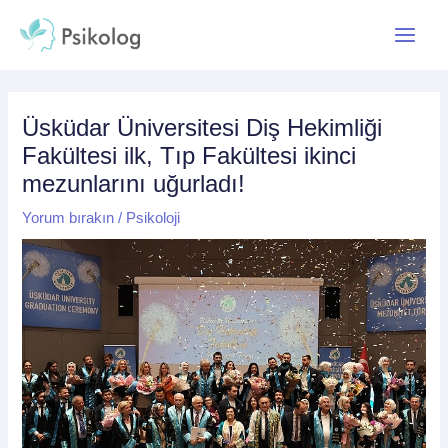
İçeriğe
Yazı
Main
atla
dolaşımı
Menu
Üsküdar Üniversitesi Diş Hekimliği
Fakültesi ilk, Tıp Fakültesi ikinci
mezunlarını uğurladı!
Yorum bırakın
/
Psikoloji