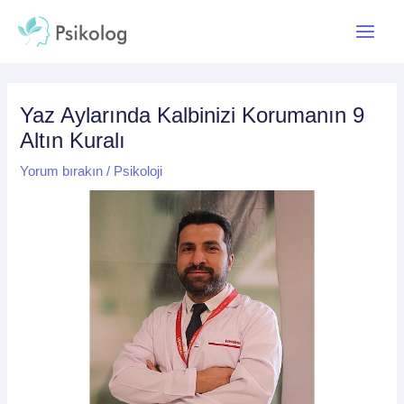
İçeriğe
Yazı
Main
atla
dolaşımı
Menu
Yaz Aylarında Kalbinizi Korumanın 9
Altın Kuralı
Yorum bırakın
/
Psikoloji