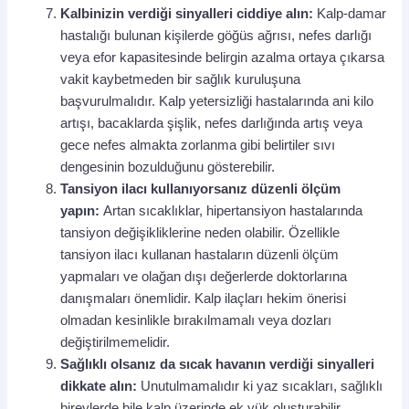
Kalbinizin verdiği sinyalleri ciddiye alın:
Kalp-damar
hastalığı bulunan kişilerde göğüs ağrısı, nefes darlığı
veya efor kapasitesinde belirgin azalma ortaya çıkarsa
vakit kaybetmeden bir sağlık kuruluşuna
başvurulmalıdır. Kalp yetersizliği hastalarında ani kilo
artışı, bacaklarda şişlik, nefes darlığında artış veya
gece nefes almakta zorlanma gibi belirtiler sıvı
dengesinin bozulduğunu gösterebilir.
Tansiyon ilacı kullanıyorsanız düzenli ölçüm
yapın:
Artan sıcaklıklar, hipertansiyon hastalarında
tansiyon değişikliklerine neden olabilir. Özellikle
tansiyon ilacı kullanan hastaların düzenli ölçüm
yapmaları ve olağan dışı değerlerde doktorlarına
danışmaları önemlidir. Kalp ilaçları hekim önerisi
olmadan kesinlikle bırakılmamalı veya dozları
değiştirilmemelidir.
Sağlıklı olsanız da sıcak havanın verdiği sinyalleri
dikkate alın:
Unutulmamalıdır ki yaz sıcakları, sağlıklı
bireylerde bile kalp üzerinde ek yük oluşturabilir.