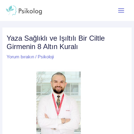
İçeriğe
Yazı
Main
atla
dolaşımı
Menu
Yaza Sağlıklı ve Işıltılı Bir Ciltle
Girmenin 8 Altın Kuralı
Yorum bırakın
/
Psikoloji