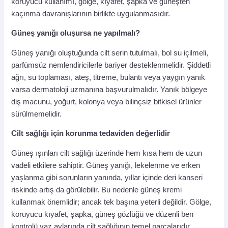
koruyucu kullanımı, gölge, kıyafet, şapka ve güneşten
kaçınma davranışlarının birlikte uygulanmasıdır.
Güneş yanığı oluşursa ne yapılmalı?
Güneş yanığı oluştuğunda cilt serin tutulmalı, bol su içilmeli,
parfümsüz nemlendiricilerle bariyer desteklenmelidir. Şiddetli
ağrı, su toplaması, ateş, titreme, bulantı veya yaygın yanık
varsa dermatoloji uzmanına başvurulmalıdır. Yanık bölgeye
diş macunu, yoğurt, kolonya veya bilinçsiz bitkisel ürünler
sürülmemelidir.
Cilt sağlığı için korunma tedaviden değerlidir
Güneş ışınları cilt sağlığı üzerinde hem kısa hem de uzun
vadeli etkilere sahiptir. Güneş yanığı, lekelenme ve erken
yaşlanma gibi sorunların yanında, yıllar içinde deri kanseri
riskinde artış da görülebilir. Bu nedenle güneş kremi
kullanmak önemlidir; ancak tek başına yeterli değildir. Gölge,
koruyucu kıyafet, şapka, güneş gözlüğü ve düzenli ben
kontrolü yaz aylarında cilt sağlığının temel parçalarıdır.