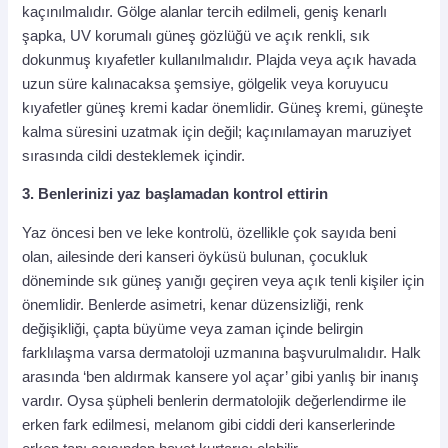
kaçınılmalıdır. Gölge alanlar tercih edilmeli, geniş kenarlı
şapka, UV korumalı güneş gözlüğü ve açık renkli, sık
dokunmuş kıyafetler kullanılmalıdır. Plajda veya açık havada
uzun süre kalınacaksa şemsiye, gölgelik veya koruyucu
kıyafetler güneş kremi kadar önemlidir. Güneş kremi, güneşte
kalma süresini uzatmak için değil; kaçınılamayan maruziyet
sırasında cildi desteklemek içindir.
3. Benlerinizi yaz başlamadan kontrol ettirin
Yaz öncesi ben ve leke kontrolü, özellikle çok sayıda beni
olan, ailesinde deri kanseri öyküsü bulunan, çocukluk
döneminde sık güneş yanığı geçiren veya açık tenli kişiler için
önemlidir. Benlerde asimetri, kenar düzensizliği, renk
değişikliği, çapta büyüme veya zaman içinde belirgin
farklılaşma varsa dermatoloji uzmanına başvurulmalıdır. Halk
arasında ‘ben aldırmak kansere yol açar’ gibi yanlış bir inanış
vardır. Oysa şüpheli benlerin dermatolojik değerlendirme ile
erken fark edilmesi, melanom gibi ciddi deri kanserlerinde