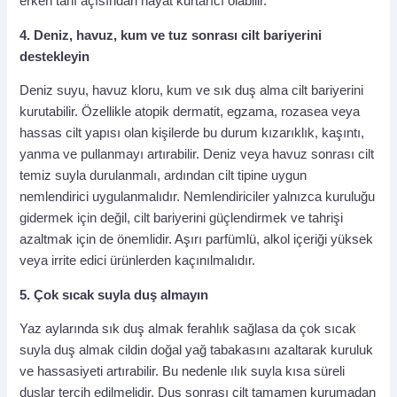
erken tanı açısından hayat kurtarıcı olabilir.
4. Deniz, havuz, kum ve tuz sonrası cilt bariyerini
destekleyin
Deniz suyu, havuz kloru, kum ve sık duş alma cilt bariyerini
kurutabilir. Özellikle atopik dermatit, egzama, rozasea veya
hassas cilt yapısı olan kişilerde bu durum kızarıklık, kaşıntı,
yanma ve pullanmayı artırabilir. Deniz veya havuz sonrası cilt
temiz suyla durulanmalı, ardından cilt tipine uygun
nemlendirici uygulanmalıdır. Nemlendiriciler yalnızca kuruluğu
gidermek için değil, cilt bariyerini güçlendirmek ve tahrişi
azaltmak için de önemlidir. Aşırı parfümlü, alkol içeriği yüksek
veya irrite edici ürünlerden kaçınılmalıdır.
5. Çok sıcak suyla duş almayın
Yaz aylarında sık duş almak ferahlık sağlasa da çok sıcak
suyla duş almak cildin doğal yağ tabakasını azaltarak kuruluk
ve hassasiyeti artırabilir. Bu nedenle ılık suyla kısa süreli
duşlar tercih edilmelidir. Duş sonrası cilt tamamen kurumadan