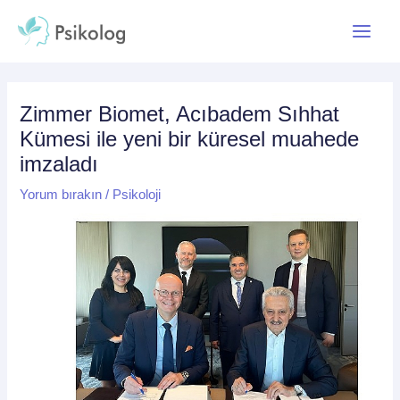
İçeriğe
Yazı
Main
atla
dolaşımı
Menu
Zimmer Biomet, Acıbadem Sıhhat
Kümesi ile yeni bir küresel muahede
imzaladı
Yorum bırakın
/
Psikoloji