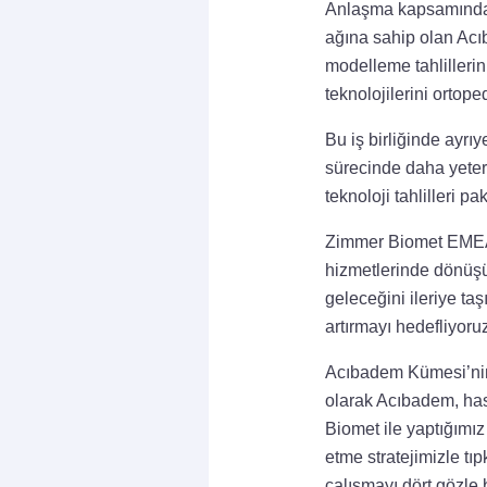
Anlaşma kapsamında, T
ağına sahip olan Acı
modelleme tahlilleri
teknolojilerini ortope
Bu iş birliğinde ayrı
sürecinde daha yeterl
teknoloji tahlilleri p
Zimmer Biomet EMEA G
hizmetlerinde dönüşü
geleceğini ileriye taş
artırmayı hedefliyoru
Acıbadem Kümesi’nin 
olarak Acıbadem, hast
Biomet ile yaptığımız b
etme stratejimizle tı
çalışmayı dört gözle 