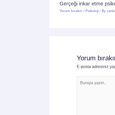
Gerçeği inkar etme psikol
Yorum bırakın
/
Psikoloji
/ By
cank
Yorum bırakı
E-posta adresiniz y
Buraya
yazın..