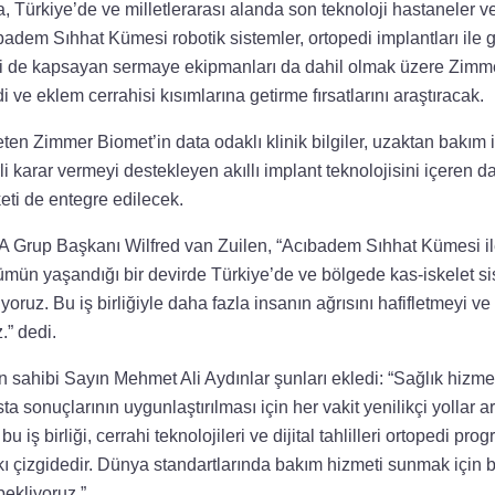
ürkiye’de ve milletlerarası alanda son teknoloji hastaneler ve 
badem Sıhhat Kümesi robotik sistemler, ortopedi implantları ile
ni de kapsayan sermaye ekipmanları da dahil olmak üzere Zimme
di ve eklem cerrahisi kısımlarına getirme fırsatlarını araştıracak.
yeten Zimmer Biomet’in data odaklı klinik bilgiler, uzaktan bakım 
i karar vermeyi destekleyen akıllı implant teknolojisini içeren da
aketi de entegre edilecek.
rup Başkanı Wilfred van Zuilen, “Acıbadem Sıhhat Kümesi ile 
mün yaşandığı bir devirde Türkiye’de ve bölgede kas-iskelet si
ıyoruz. Bu iş birliğiyle daha fazla insanın ağrısını hafifletmeyi ve
z.” dedi.
sahibi Sayın Mehmet Ali Aydınlar şunları ekledi: “Sağlık hizmet
a sonuçlarının uygunlaştırılması için her vakit yenilikçi yollar 
u iş birliği, cerrahi teknolojileri ve dijital tahlilleri ortopedi pr
pkı çizgidedir. Dünya standartlarında bakım hizmeti sunmak için b
bekliyoruz.”