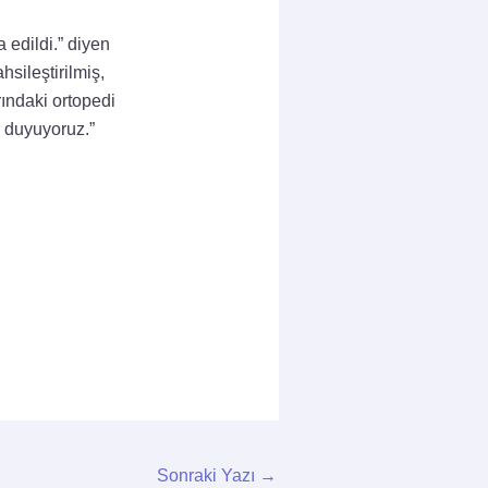
 edildi.” diyen
sileştirilmiş,
ındaki ortopedi
r duyuyoruz.”
Sonraki Yazı
→