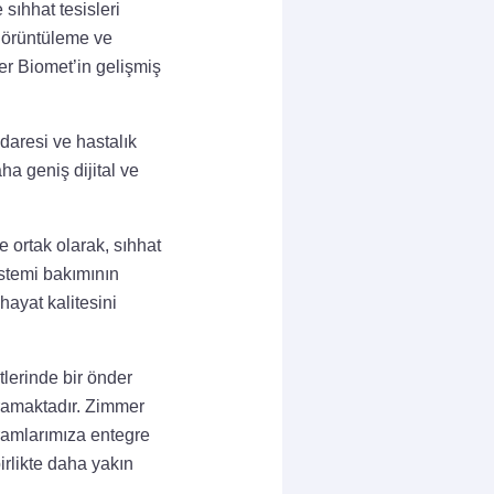
sıhhat tesisleri
 görüntüleme ve
r Biomet’in gelişmiş
idaresi ve hastalık
ha geniş dijital ve
ortak olarak, sıhhat
stemi bakımının
 hayat kalitesini
lerinde bir önder
aramaktadır. Zimmer
ogramlarımıza entegre
irlikte daha yakın