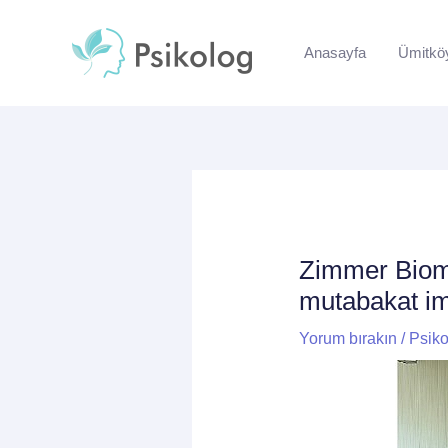
İçeriğe
Yazı
atla
dolaşımı
Anasayfa
Ümitkö
Zimmer Biome
mutabakat im
Yorum bırakın
/
Psiko