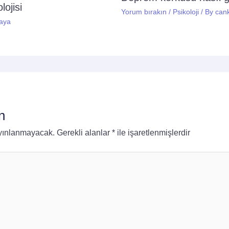
ojisi
Yorum bırakın
/
Psikoloji
/ By
can
aya
n
ayınlanmayacak.
Gerekli alanlar
*
ile işaretlenmişlerdir