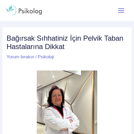
İçeriğe
Yazı
Main
atla
dolaşımı
Menu
Bağırsak Sıhhatiniz İçin Pelvik Taban
Hastalarına Dikkat
Yorum bırakın
/
Psikoloji