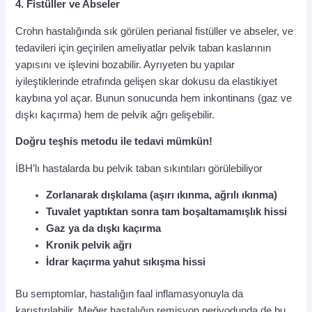
4.
Fistüller ve Abseler
Crohn hastalığında sık görülen perianal fistüller ve abseler, ve
tedavileri için geçirilen ameliyatlar pelvik taban kaslarının
yapısını ve işlevini bozabilir. Ayrıyeten bu yapılar
iyileştiklerinde etrafında gelişen skar dokusu da elastikiyet
kaybına yol açar. Bunun sonucunda hem inkontinans (gaz ve
dışkı kaçırma) hem de pelvik ağrı gelişebilir.
Doğru teşhis metodu ile tedavi mümkün!
İBH’lı hastalarda bu pelvik taban sıkıntıları görülebiliyor
Zorlanarak dışkılama (aşırı ıkınma, ağrılı ıkınma)
Tuvalet yaptıktan sonra tam boşaltamamışlık hissi
Gaz ya da dışkı kaçırma
Kronik pelvik ağrı
İdrar kaçırma yahut sıkışma hissi
Bu semptomlar, hastalığın faal inflamasyonuyla da
karıştırılabilir. Meğer hastalığın remisyon periyodunda de bu