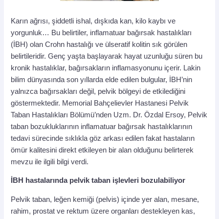
Karın ağrısı, şiddetli ishal, dışkıda kan, kilo kaybı ve
yorgunluk… Bu belirtiler, inflamatuar bağırsak hastalıkları
(İBH) olan Crohn hastalığı ve ülseratif kolitin sık görülen
belirtileridir. Genç yaşta başlayarak hayat uzunluğu süren bu
kronik hastalıklar, bağırsakların inflamasyonunu içerir. Lakin
bilim dünyasında son yıllarda elde edilen bulgular, İBH’nin
yalnızca bağırsakları değil, pelvik bölgeyi de etkilediğini
göstermektedir. Memorial Bahçelievler Hastanesi Pelvik
Taban Hastalıkları Bölümü’nden Uzm. Dr. Özdal Ersoy, Pelvik
taban bozukluklarının inflamatuar bağırsak hastalıklarının
tedavi sürecinde sıklıkla göz arkası edilen fakat hastaların
ömür kalitesini direkt etkileyen bir alan olduğunu belirterek
mevzu ile ilgili bilgi verdi.
İBH hastalarında pelvik taban işlevleri bozulabiliyor
Pelvik taban, leğen kemiği (pelvis) içinde yer alan, mesane,
rahim, prostat ve rektum üzere organları destekleyen kas,