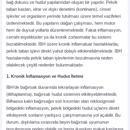
bağ dokusu ve hudut yapılarından oluşan bir yapıdır. Pelvik
taban kasları, idrar ve dışkı denetimi (kontinans), cinsel
işlevler ve organların yerinde tutulması üzere temel vazifeleri
üstlenmektedir. Bu yapıların olağan çalışması, hem motor
hem de duysal yollarla düzenlenmektedir. Fakat inflamasyon,
cerrahi teşebbüsler ya da kronik zorlanmalar bu sistemi
bozabilmektedir. İBH üzere kronik inflamatuar hastalıklarda,
pelvik taban işlevi direkt yahut dolaylı etkilenebilmektedir. İBH
hastalarında pelvik taban işlevlerinin bozulmasına neden
olabilecek çeşitli nedenler bulunmaktadır.
1. Kronik İnflamasyon ve Hudut İletimi
İBH’de bağırsak duvarında tekrarlayan inflamasyon
(iltihaplanma), bağırsak hudut sistemini etkileyebilmektedir.
Bilhassa kalın bağırsağın son kısımları olan rektosigmoid
bölgedeki inflamasyon, pelvik bölgedeki hudut uçlarını direkt
etkileyerek sonların yanlışsız çalışmamasına yol açabilir. Bu
durum, dışkılama sırasında beyin-bağırsak uyumunun
bozulmasına neden olabilir ve hasta ıkınırken makat kaslarına