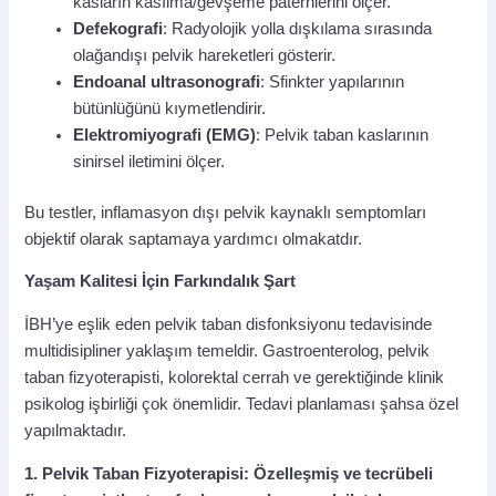
kasların kasılma/gevşeme paternlerini ölçer.
Defekografi
: Radyolojik yolla dışkılama sırasında
olağandışı pelvik hareketleri gösterir.
Endoanal ultrasonografi
: Sfinkter yapılarının
bütünlüğünü kıymetlendirir.
Elektromiyografi (EMG)
: Pelvik taban kaslarının
sinirsel iletimini ölçer.
Bu testler, inflamasyon dışı pelvik kaynaklı semptomları
objektif olarak saptamaya yardımcı olmakatdır.
Yaşam Kalitesi İçin Farkındalık Şart
İBH’ye eşlik eden pelvik taban disfonksiyonu tedavisinde
multidisipliner yaklaşım temeldir. Gastroenterolog, pelvik
taban fizyoterapisti, kolorektal cerrah ve gerektiğinde klinik
psikolog işbirliği çok önemlidir. Tedavi planlaması şahsa özel
yapılmaktadır.
1.
Pelvik Taban Fizyoterapisi:
Özelleşmiş ve tecrübeli