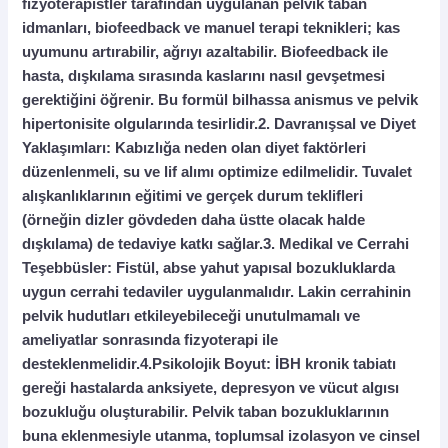
fizyoterapistler tarafından uygulanan pelvik taban
idmanları, biofeedback ve manuel terapi teknikleri; kas
uyumunu artırabilir, ağrıyı azaltabilir. Biofeedback ile
hasta, dışkılama sırasında kaslarını nasıl gevşetmesi
gerektiğini öğrenir. Bu formül bilhassa anismus ve pelvik
hipertonisite olgularında tesirlidir.
2.
Davranışsal ve Diyet
Yaklaşımları:
Kabızlığa neden olan diyet faktörleri
düzenlenmeli, su ve lif alımı optimize edilmelidir. Tuvalet
alışkanlıklarının eğitimi ve gerçek durum teklifleri
(örneğin dizler gövdeden daha üstte olacak halde
dışkılama) de tedaviye katkı sağlar.
3.
Medikal ve Cerrahi
Teşebbüsler:
Fistül, abse yahut yapısal bozukluklarda
uygun cerrahi tedaviler uygulanmalıdır. Lakin cerrahinin
pelvik hudutları etkileyebileceği unutulmamalı ve
ameliyatlar sonrasında fizyoterapi ile
desteklenmelidir.
4.Psikolojik Boyut:
İBH kronik tabiatı
gereği hastalarda anksiyete, depresyon ve vücut algısı
bozukluğu oluşturabilir. Pelvik taban bozukluklarının
buna eklenmesiyle utanma, toplumsal izolasyon ve cinsel