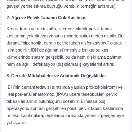
gevşet yerine sıkma buyruğu verebilir. (örneğin anismus).
2.
Ağrı ve Pelvik Tabanın Çok Kasılması
Kronik karın ve rektal ağrı, istemsiz olarak pelvik taban
kaslarının çok aktivasyonuna (hipertonisite) neden olabilir. Bu
durum, “hipertonik -gergin pelvik taban disfonksiyonu” olarak
isimlendirilir. İBH’de ağrının sürmesiyle birlikte bu kas
kümelerinde spazm gelişebilir, bu da hem dışkılama zahmeti
hem de ağrılı defekasyon (dışkılama) şikayetlerini artırır.
3.
Cerrahi Müdahaleler ve Anatomik Değişiklikler
İBH’nin cerrahi tedavisi sırasında yapılan proktokolektomi ve
ileal poş-anal anastomoz (IPAA) üzere teşebbüsler, pelvik
taban kaslarının bütünlüğünü bozabilir. Bilhassa poş
operasyonu sonrası gelişebilen poşit, pelvik taban kaslarında
refleks kasılmalara, dışkılama sırasında yetersiz gevşemeye
yol açabilir.