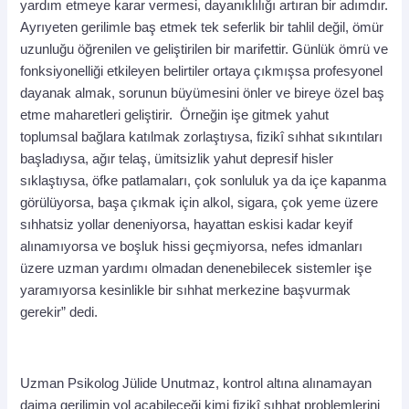
yardım etmeye karar vermesi, dayanıklılığı artıran bir adımdır.
Ayrıyeten gerilimle baş etmek tek seferlik bir tahlil değil, ömür
uzunluğu öğrenilen ve geliştirilen bir marifettir. Günlük ömrü ve
fonksiyonelliği etkileyen belirtiler ortaya çıkmışsa profesyonel
dayanak almak, sorunun büyümesini önler ve bireye özel baş
etme maharetleri geliştirir. Örneğin işe gitmek yahut
toplumsal bağlara katılmak zorlaştıysa, fizikî sıhhat sıkıntıları
başladıysa, ağır telaş, ümitsizlik yahut depresif hisler
sıklaştıysa, öfke patlamaları, çok sonluluk ya da içe kapanma
görülüyorsa, başa çıkmak için alkol, sigara, çok yeme üzere
sıhhatsiz yollar deneniyorsa, hayattan eskisi kadar keyif
alınamıyorsa ve boşluk hissi geçmiyorsa, nefes idmanları
üzere uzman yardımı olmadan denenebilecek sistemler işe
yaramıyorsa kesinlikle bir sıhhat merkezine başvurmak
gerekir” dedi.
Uzman Psikolog Jülide Unutmaz, kontrol altına alınamayan
daima gerilimin yol açabileceği kimi fizikî sıhhat problemlerini