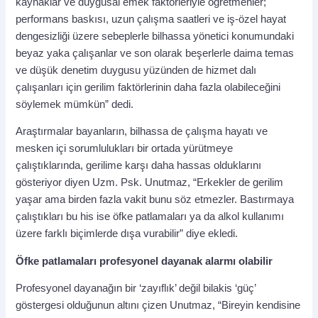
kaynaklar ve duygusal emek faktörleriyle öğretmenler;
performans baskısı, uzun çalışma saatleri ve iş-özel hayat
dengesizliği üzere sebeplerle bilhassa yönetici konumundaki
beyaz yaka çalışanlar ve son olarak beşerlerle daima temas
ve düşük denetim duygusu yüzünden de hizmet dalı
çalışanları için gerilim faktörlerinin daha fazla olabileceğini
söylemek mümkün” dedi.
Araştırmalar bayanların, bilhassa de çalışma hayatı ve
mesken içi sorumlulukları bir ortada yürütmeye
çalıştıklarında, gerilime karşı daha hassas olduklarını
gösteriyor diyen Uzm. Psk. Unutmaz, “Erkekler de gerilim
yaşar ama birden fazla vakit bunu söz etmezler. Bastırmaya
çalıştıkları bu his ise öfke patlamaları ya da alkol kullanımı
üzere farklı biçimlerde dışa vurabilir” diye ekledi.
Öfke patlamaları profesyonel dayanak alarmı olabilir
Profesyonel dayanağın bir ‘zayıflık’ değil bilakis ‘güç’
göstergesi olduğunun altını çizen Unutmaz, “Bireyin kendisine