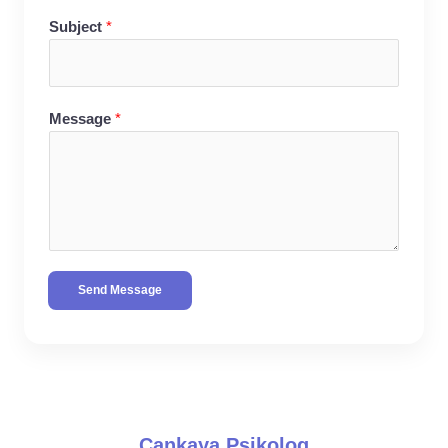
Subject
*
Message
*
Send Message
Çankaya Psikolog