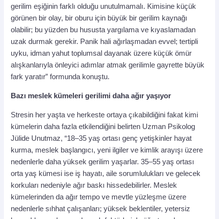
gerilim eşiğinin farklı olduğu unutulmamalı. Kimisine küçük
görünen bir olay, bir oburu için büyük bir gerilim kaynağı
olabilir; bu yüzden bu hususta yargılama ve kıyaslamadan
uzak durmak gerekir. Panik hali ağırlaşmadan evvel; tertipli
uyku, idman yahut toplumsal dayanak üzere küçük ömür
alışkanlarıyla önleyici adımlar atmak gerilimle gayrette büyük
fark yaratır” formunda konuştu.
Bazı meslek kümeleri gerilimi daha ağır yaşıyor
Stresin her yaşta ve herkeste ortaya çıkabildiğini fakat kimi
kümelerin daha fazla etkilendiğini belirten Uzman Psikolog
Jülide Unutmaz, “18–35 yaş ortası genç yetişkinler hayat
kurma, meslek başlangıcı, yeni ilgiler ve kimlik arayışı üzere
nedenlerle daha yüksek gerilim yaşarlar. 35–55 yaş ortası
orta yaş kümesi ise iş hayatı, aile sorumlulukları ve gelecek
korkuları nedeniyle ağır baskı hissedebilirler. Meslek
kümelerinden da ağır tempo ve mevtle yüzleşme üzere
nedenlerle sıhhat çalışanları; yüksek beklentiler, yetersiz