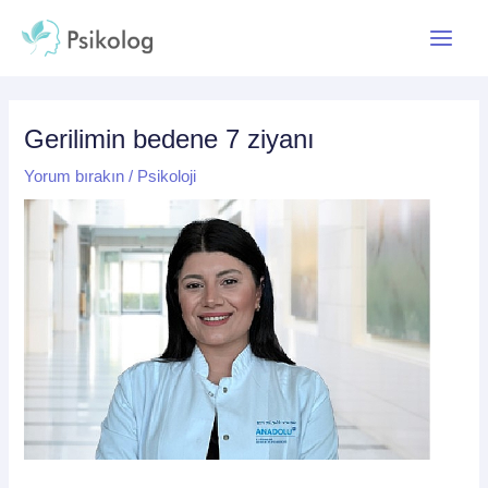
İçeriğe
Yazı
Main
atla
dolaşımı
Menu
Gerilimin bedene 7 ziyanı
Yorum bırakın
/
Psikoloji