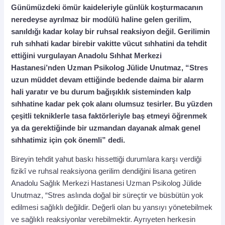
Günümüzdeki ömür kaideleriyle günlük koşturmacanın
neredeyse ayrılmaz bir modülü haline gelen gerilim,
sanıldığı kadar kolay bir ruhsal reaksiyon değil. Gerilimin
ruh sıhhati kadar birebir vakitte vücut sıhhatini da tehdit
ettiğini vurgulayan Anadolu Sıhhat Merkezi
Hastanesi’nden Uzman Psikolog Jülide Unutmaz, “Stres
uzun müddet devam ettiğinde bedende daima bir alarm
hali yaratır ve bu durum bağışıklık sisteminden kalp
sıhhatine kadar pek çok alanı olumsuz tesirler. Bu yüzden
çeşitli tekniklerle tasa faktörleriyle baş etmeyi öğrenmek
ya da gerektiğinde bir uzmandan dayanak almak genel
sıhhatimiz için çok önemli” dedi.
Bireyin tehdit yahut baskı hissettiği durumlara karşı verdiği
fizikî ve ruhsal reaksiyona gerilim dendiğini lisana getiren
Anadolu Sağlık Merkezi Hastanesi Uzman Psikolog Jülide
Unutmaz, “Stres aslında doğal bir süreçtir ve büsbütün yok
edilmesi sağlıklı değildir. Değerli olan bu yansıyı yönetebilmek
ve sağlıklı reaksiyonlar verebilmektir. Ayrıyeten herkesin