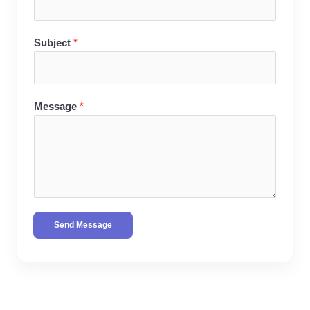
Subject
*
Message
*
Send Message