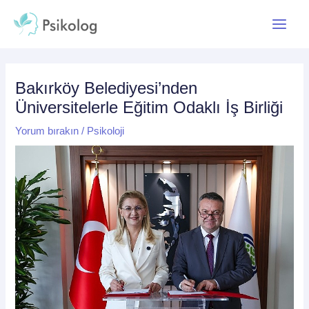
İçeriğe
Yazı
Main
atla
dolaşımı
Menu
Bakırköy Belediyesi’nden
Üniversitelerle Eğitim Odaklı İş Birliği
Yorum bırakın
/
Psikoloji