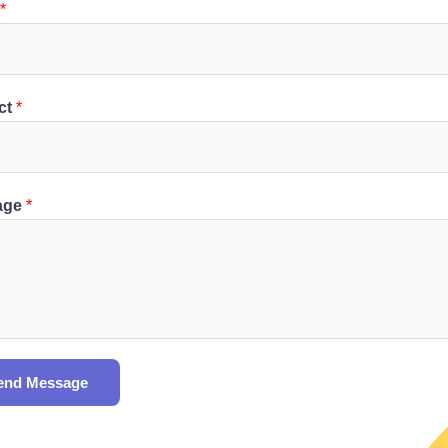
*
ct
*
age
*
end Message