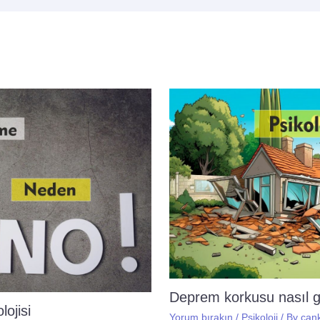
Deprem korkusu nasıl 
ojisi
Yorum bırakın
/
Psikoloji
/ By
can