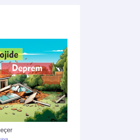
geçer
kaya