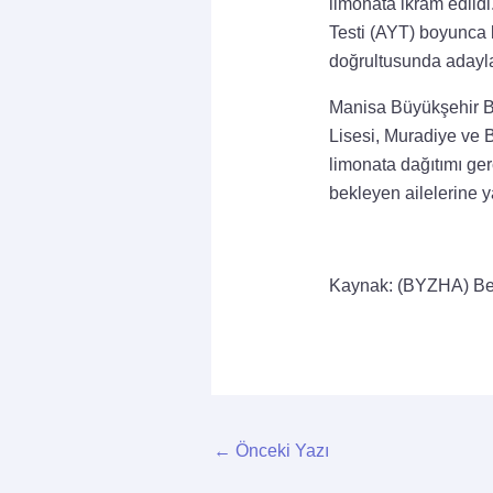
limonata ikram edildi.
Testi (AYT) boyunca k
doğrultusunda adayla
Manisa Büyükşehir Be
Lisesi, Muradiye ve 
limonata dağıtımı ge
bekleyen ailelerine y
Kaynak: (BYZHA) Be
←
Önceki Yazı