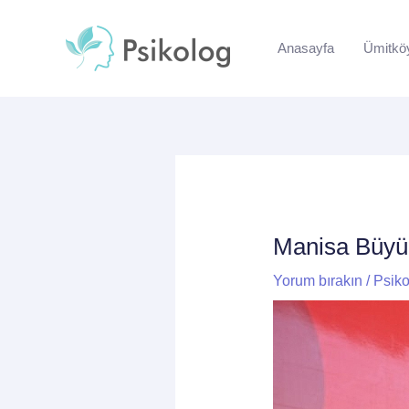
İçeriğe
Yazı
atla
dolaşımı
Anasayfa
Ümitkö
Manisa Büyük
Yorum bırakın
/
Psiko