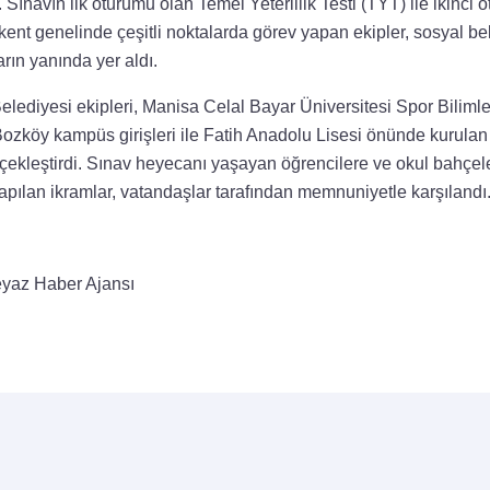
 Sınavın ilk oturumu olan Temel Yeterlilik Testi (TYT) ile ikinci 
ent genelinde çeşitli noktalarda görev yapan ekipler, sosyal bel
rın yanında yer aldı.
lediyesi ekipleri, Manisa Celal Bayar Üniversitesi Spor Bilimle
Bozköy kampüs girişleri ile Fatih Anadolu Lisesi önünde kurulan 
rçekleştirdi. Sınav heyecanı yaşayan öğrencilere ve okul bahçe
apılan ikramlar, vatandaşlar tarafından memnuniyetle karşılandı
yaz Haber Ajansı