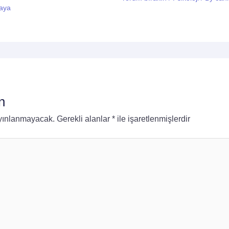
aya
n
ayınlanmayacak.
Gerekli alanlar
*
ile işaretlenmişlerdir