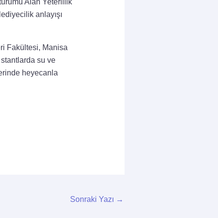
oturumu Alan Yeterlilik
ediyecilik anlayışı
ri Fakültesi, Manisa
stantlarda su ve
lerinde heyecanla
.
Sonraki Yazı
→