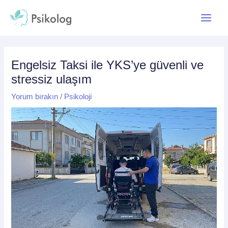
İçeriğe
Yazı
Main
atla
dolaşımı
Menu
Engelsiz Taksi ile YKS’ye güvenli ve
stressiz ulaşım
Yorum bırakın
/
Psikoloji