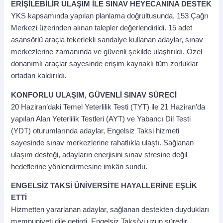
ERİŞİLEBİLİR ULAŞIM İLE SINAV HEYECANINA DESTEK
YKS kapsamında yapılan planlama doğrultusunda, 153 Çağrı
Merkezi üzerinden alınan talepler değerlendirildi. 15 adet
asansörlü araçla tekerlekli sandalye kullanan adaylar, sınav
merkezlerine zamanında ve güvenli şekilde ulaştırıldı. Özel
donanımlı araçlar sayesinde erişim kaynaklı tüm zorluklar
ortadan kaldırıldı.
KONFORLU ULAŞIM, GÜVENLİ SINAV SÜRECİ
20 Haziran’daki Temel Yeterlilik Testi (TYT) ile 21 Haziran’da
yapılan Alan Yeterlilik Testleri (AYT) ve Yabancı Dil Testi
(YDT) oturumlarında adaylar, Engelsiz Taksi hizmeti
sayesinde sınav merkezlerine rahatlıkla ulaştı. Sağlanan
ulaşım desteği, adayların enerjisini sınav stresine değil
hedeflerine yönlendirmesine imkân sundu.
ENGELSİZ TAKSİ ÜNİVERSİTE HAYALLERİNE EŞLİK
ETTİ
Hizmetten yararlanan adaylar, sağlanan destekten duydukları
memnuniyeti dile getirdi. Engelsiz Taksi’yi uzun süredir