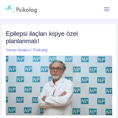
İçeriğe
Yazı
Main
atla
dolaşımı
Menu
Epilepsi ilaçları kişiye özel
planlanmalı!
Yorum bırakın
/
Psikoloji