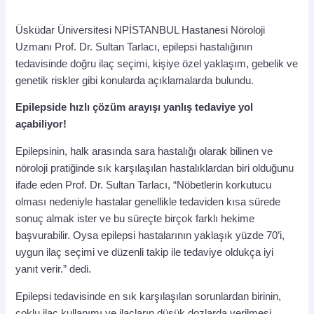
Üsküdar Üniversitesi NPİSTANBUL Hastanesi Nöroloji
Uzmanı Prof. Dr. Sultan Tarlacı, epilepsi hastalığının
tedavisinde doğru ilaç seçimi, kişiye özel yaklaşım, gebelik ve
genetik riskler gibi konularda açıklamalarda bulundu.
Epilepside hızlı çözüm arayışı yanlış tedaviye yol
açabiliyor!
Epilepsinin, halk arasında sara hastalığı olarak bilinen ve
nöroloji pratiğinde sık karşılaşılan hastalıklardan biri olduğunu
ifade eden Prof. Dr. Sultan Tarlacı, “Nöbetlerin korkutucu
olması nedeniyle hastalar genellikle tedaviden kısa sürede
sonuç almak ister ve bu süreçte birçok farklı hekime
başvurabilir. Oysa epilepsi hastalarının yaklaşık yüzde 70’i,
uygun ilaç seçimi ve düzenli takip ile tedaviye oldukça iyi
yanıt verir.” dedi.
Epilepsi tedavisinde en sık karşılaşılan sorunlardan birinin,
çoklu ilaç kullanımı ve ilaçların düşük dozlarda verilmesi